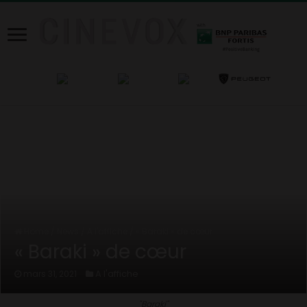
Home
/
News
/
A l'affiche
/
« Baraki » de cœur
« Baraki » de cœur
A l'affiche
mars 31, 2021
"Baraki"