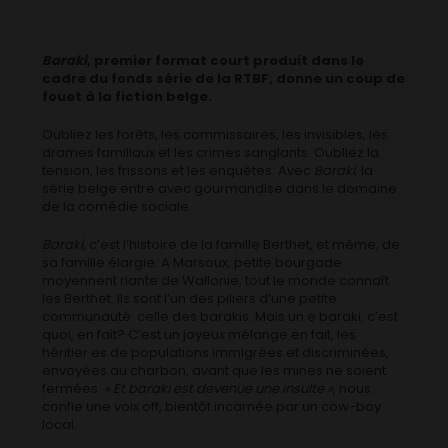
Baraki
, premier format court produit dans le
cadre du fonds série de la RTBF, donne un coup de
fouet à la fiction belge.
Oubliez les forêts, les commissaires, les invisibles, les
drames familiaux et les crimes sanglants. Oubliez la
tension, les frissons et les enquêtes. Avec
Baraki
, la
série belge entre avec gourmandise dans le domaine
de la comédie sociale.
Baraki
, c’est l’histoire de la famille Berthet, et même, de
sa famille élargie. A Marsoux, petite bourgade
moyennent riante de Wallonie, tout le monde connaît
les Berthet. Ils sont l’un des piliers d’une petite
communauté: celle des barakis. Mais un·e baraki, c’est
quoi, en fait? C’est un joyeux mélange en fait, les
héritier·es de populations immigrées et discriminées,
envoyées au charbon, avant que les mines ne soient
fermées.
« Et baraki est devenue une insulte »
, nous
confie une voix off, bientôt incarnée par un cow-boy
local.