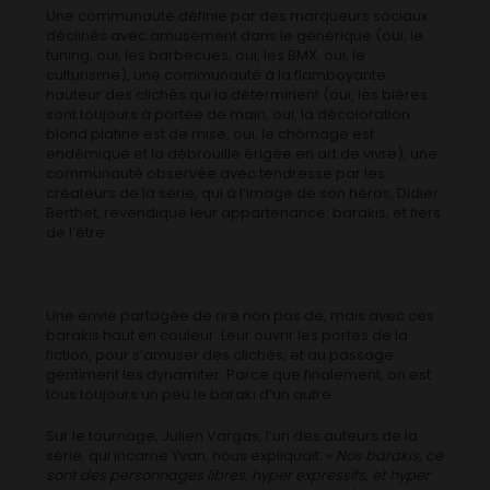
Une communauté définie par des marqueurs sociaux
déclinés avec amusement dans le générique (oui, le
tuning, oui, les barbecues, oui, les BMX, oui, le
culturisme), une communauté à la flamboyante
hauteur des clichés qui la déterminent (oui, les bières
sont toujours à portée de main, oui, la décoloration
blond platine est de mise, oui, le chômage est
endémique et la débrouille érigée en art de vivre), une
communauté observée avec tendresse par les
créateurs de la série, qui à l’image de son héros, Didier
Berthet, revendique leur appartenance: barakis, et fiers
de l’être.
Une envie partagée de rire non pas de, mais avec ces
barakis haut en couleur. Leur ouvrir les portes de la
fiction, pour s’amuser des clichés, et au passage
gentiment les dynamiter. Parce que finalement, on est
tous toujours un peu le baraki d’un autre.
Sur le tournage, Julien Vargas, l’un des auteurs de la
série, qui incarne Yvan, nous expliquait: «
Nos barakis, ce
sont des personnages libres, hyper expressifs, et hyper