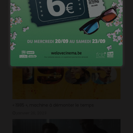
« Grosse colère & fantaisies », accompagner les
émotions des tous petits
janvier 24, 2023
« 1985 », machine à démonter le temps
janvier 20, 2023