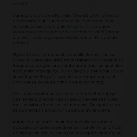
lucidité.
L’amour d’Yvan, c’est Nathalie (Gemi Diallo), la fille de
bonne famille qui succombe à ce loser magnifique,
sorte de version carolo de
Serge le mytho
, qui va
toujours un peu plus loin pour cacher sa vérité (et son
identité), seule façon selon lui de mériter l’amour de
Nathalie.
Et puis il y a les femmes de la famille Berthet. Larissa
d’abord (Sofia Leboutte), mater familias qui observe sa
fougueuse progéniture s’embourber dans un quotidien
éprouvant, mais qui toujours lutte pour s’en sortir. Et puis
Jess (Sophie Breyer), la petite soeur impétueuse et
amoureuse, boxeuse dans la vie et sur le ring.
C’est qu’on s’attache vite, à cette famille Berthet, qui
dès les deux premiers épisodes, a dévoilé ses failles
mais aussi ses forces et sa tendresse. On rigole, et on
se surprend à s’émouvoir au détour d’une scène.
Autant dire qu’après avoir découvert les premiers
épisodes, diffusés ce jeudi 1er avril sur Be TV, on a hâte
de découvrir la suite, sur la chaîne cryptée bien sûr, ou