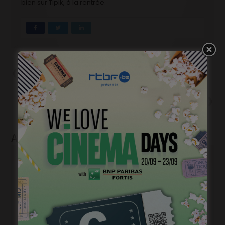
bien sur Tipik, à la rentrée.
Précédent
Emilie Dequenne et Déborah
François à « L’Ecole de la vie »
Suivant
Tout Court, programme du 31
mars 2021
Articles liés