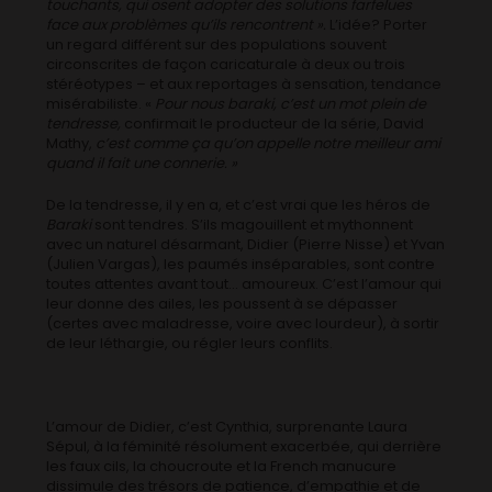
touchants, qui osent adopter des solutions farfelues
face aux problèmes qu’ils rencontrent ».
L’idée? Porter
un regard différent sur des populations souvent
circonscrites de façon caricaturale à deux ou trois
stéréotypes – et aux reportages à sensation, tendance
misérabiliste. «
Pour nous baraki, c’est un mot plein de
tendresse,
confirmait le producteur de la série, David
Mathy,
c’est comme ça qu’on appelle notre meilleur ami
quand il fait une connerie. »
De la tendresse, il y en a, et c’est vrai que les héros de
Baraki
sont tendres. S’ils magouillent et mythonnent
avec un naturel désarmant, Didier (Pierre Nisse) et Yvan
(Julien Vargas), les paumés inséparables, sont contre
toutes attentes avant tout… amoureux. C’est l’amour qui
leur donne des ailes, les poussent à se dépasser
(certes avec maladresse, voire avec lourdeur), à sortir
de leur léthargie, ou régler leurs conflits.
L’amour de Didier, c’est Cynthia, surprenante Laura
Sépul, à la féminité résolument exacerbée, qui derrière
les faux cils, la choucroute et la French manucure
dissimule des trésors de patience, d’empathie et de