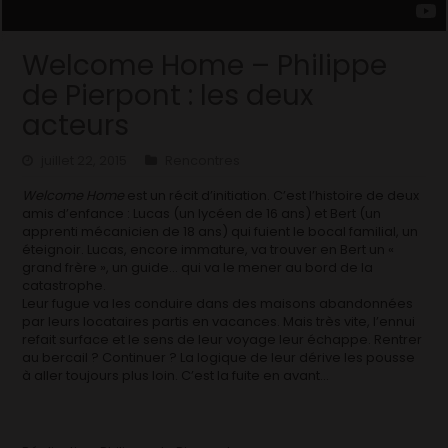
Welcome Home – Philippe
de Pierpont : les deux
acteurs
juillet 22, 2015
Rencontres
Welcome Home
est un récit d’initiation. C’est l’histoire de deux
amis d’enfance : Lucas (un lycéen de 16 ans) et Bert (un
apprenti mécanicien de 18 ans) qui fuient le bocal familial, un
éteignoir. Lucas, encore immature, va trouver en Bert un «
grand frère », un guide… qui va le mener au bord de la
catastrophe.
Leur fugue va les conduire dans des maisons abandonnées
par leurs locataires partis en vacances. Mais très vite, l’ennui
refait surface et le sens de leur voyage leur échappe. Rentrer
au bercail ? Continuer ? La logique de leur dérive les pousse
à aller toujours plus loin. C’est la fuite en avant…