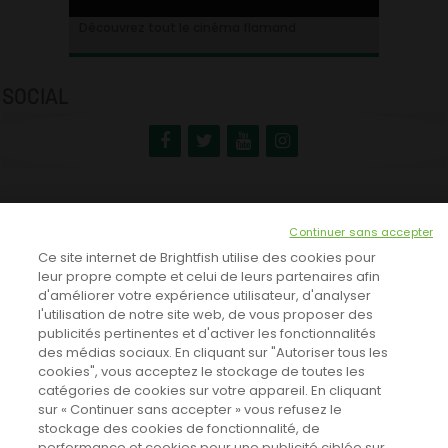
Ontdek alles over de Vlaamse cinema
Découvrez tout le cinéma flamand
SOCIAL
NEWSLETTER
Continuer sans accepter
INSCRIVEZ-VOUS ICI!
Ce site internet de Brightfish utilise des cookies pour
leur propre compte et celui de leurs partenaires afin
d'améliorer votre expérience utilisateur, d'analyser
l'utilisation de notre site web, de vous proposer des
TOUTES LES NEWS
publicités pertinentes et d'activer les fonctionnalités
des médias sociaux. En cliquant sur "Autoriser tous les
cookies", vous acceptez le stockage de toutes les
catégories de cookies sur votre appareil. En cliquant
CINEVOX SUR FACEBOOK
sur « Continuer sans accepter » vous refusez le
stockage des cookies de fonctionnalité, de
performance et cookies pour une publicité ciblée sur