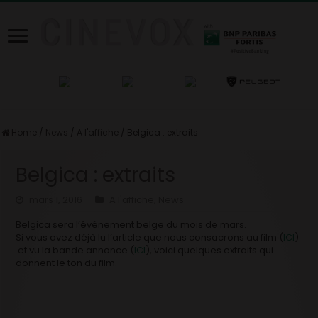
Home
/
News
/
A l'affiche
/
Belgica : extraits
Belgica : extraits
mars 1, 2016
A l'affiche
,
News
Belgica sera l’événement belge du mois de mars.
Si vous avez déjà lu l’article que nous consacrons au film (
ICI
)
et vu la bande annonce (
ICI
), voici quelques extraits qui
donnent le ton du film.