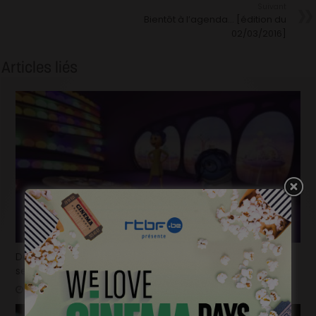
Suivant
Bientôt à l’agenda… [édition du
02/03/2016]
Articles liés
Déjà plus de 100.000 billets vendus en seulement 2
semaines pour la « Mundo Pixar Expérience » !
mars 31, 2025