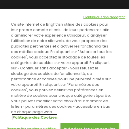
NEWSLETTER
Continuer sans accepter
INSCRIVEZ-VOUS ICI!
Ce site internet de Brightfish utilise des cookies pour
leur propre compte et celui de leurs partenaires afin
d'améliorer votre expérience utilisateur, d'analyser
l'utilisation de notre site web, de vous proposer des
TOUTES LES NEWS
publicités pertinentes et d'activer les fonctionnalités
des médias sociaux. En cliquant sur "Autoriser tous les
cookies", vous acceptez le stockage de toutes les
catégories de cookies sur votre appareil. En cliquant
CINEVOX SUR FACEBOOK
sur « Continuer sans accepter » vous refusez le
stockage des cookies de fonctionnalité, de
performance et cookies pour une publicité ciblée sur
votre appareil. En cliquant sur "Paramètres des
cookies", vous pouvez définir vos préférences en
matière de cookies pour chaque catégorie séparée.
Vous pouvez modifier votre choix à tout moment via
le lien « paramètres des cookies » accessible en bas
de chaque page web.
Politique des Cookies
Sahifa Theme
License is not validated, Go to the theme options
Designed by
Poids Plume
- Web by
Point Be
© Copyright 2011-2026, All Rights Reserved -
Politique de cookies
page to validate the license, You need a single license for each
Paramètres des cookies
Autoriser tous les cookies