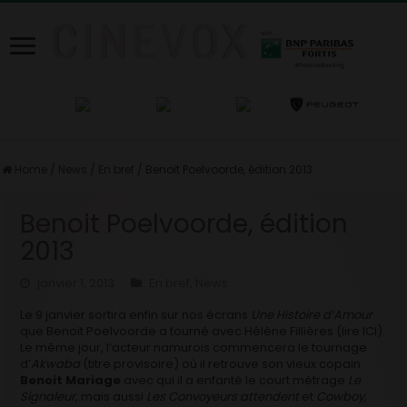
Home
/
News
/
En bref
/
Benoit Poelvoorde, édition 2013
Benoit Poelvoorde, édition
2013
janvier 1, 2013
En bref
,
News
Le 9 janvier sortira enfin sur nos écrans
Une Histoire d’Amour
que Benoit Poelvoorde a tourné avec Hélène Fillières (lire ICI).
Le même jour, l’acteur namurois commencera le tournage
d’
Akwaba
(titre provisoire) où il retrouve son vieux copain
Benoit Mariage
avec qui il a enfanté le court métrage
Le
Signaleur,
mais aussi
Les Convoyeurs attendent
et
Cowboy,