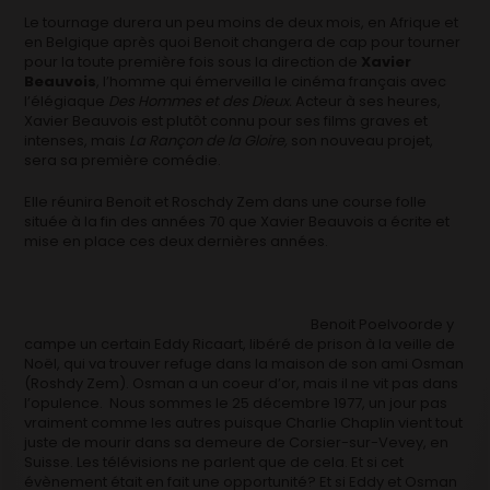
Le tournage durera un peu moins de deux mois, en Afrique et
en Belgique après quoi Benoit changera de cap pour tourner
pour la toute première fois sous la direction de
Xavier
Beauvois
, l’homme qui émerveilla le cinéma français avec
l’élégiaque
Des Hommes et des Dieux.
Acteur à ses heures,
Xavier Beauvois est plutôt connu pour ses films graves et
intenses, mais
La Rançon de la Gloire,
son nouveau projet,
sera sa première comédie.
Elle réunira Benoit et Roschdy Zem dans une course folle
située à la fin des années 70 que Xavier Beauvois a écrite et
mise en place ces deux dernières années.
Benoit Poelvoorde y
campe un certain Eddy Ricaart, libéré de prison à la veille de
Noël, qui va trouver refuge dans la maison de son ami Osman
(Roshdy Zem). Osman a un coeur d’or, mais il ne vit pas dans
l’opulence. Nous sommes le 25 décembre 1977, un jour pas
vraiment comme les autres puisque Charlie Chaplin vient tout
juste de mourir dans sa demeure de Corsier-sur-Vevey, en
Suisse. Les télévisions ne parlent que de cela. Et si cet
évènement était en fait une opportunité? Et si Eddy et Osman