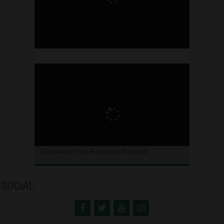
Ontdek alles over de Vlaamse cinema
Découvrez tout le cinéma flamand
SOCIAL