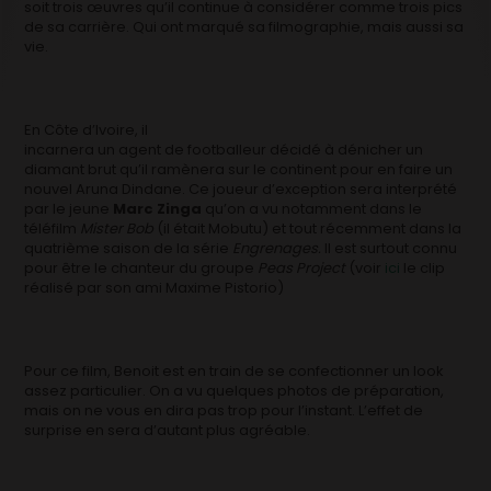
soit trois œuvres qu’il continue à considérer comme trois pics
de sa carrière. Qui ont marqué sa filmographie, mais aussi sa
vie.
En Côte d’Ivoire, il
incarnera un agent de footballeur décidé à dénicher un
diamant brut qu’il ramènera sur le continent pour en faire un
nouvel Aruna Dindane. Ce joueur d’exception sera interprété
par le jeune
Marc Zinga
qu’on a vu notamment dans le
téléfilm
Mister Bob
(il était Mobutu) et tout récemment dans la
quatrième saison de la série
Engrenages.
Il est surtout connu
pour être le chanteur du groupe
Peas Project
(voir
ici
le clip
réalisé par son ami Maxime Pistorio)
Pour ce film, Benoit est en train de se confectionner un look
assez particulier. On a vu quelques photos de préparation,
mais on ne vous en dira pas trop pour l’instant. L’effet de
surprise en sera d’autant plus agréable.