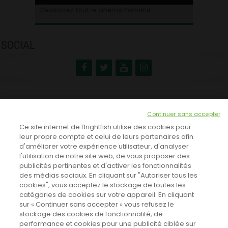
Ontdek alles over de Vlaamse cinema
Découvrez tout le cinéma flamand
SOCIAL
NEWSLETTER
Continuer sans accepter
INSCRIVEZ-VOUS ICI!
Ce site internet de Brightfish utilise des cookies pour
leur propre compte et celui de leurs partenaires afin
d'améliorer votre expérience utilisateur, d'analyser
l'utilisation de notre site web, de vous proposer des
TOUTES LES NEWS
publicités pertinentes et d'activer les fonctionnalités
des médias sociaux. En cliquant sur "Autoriser tous les
cookies", vous acceptez le stockage de toutes les
catégories de cookies sur votre appareil. En cliquant
CINEVOX SUR FACEBOOK
sur « Continuer sans accepter » vous refusez le
stockage des cookies de fonctionnalité, de
performance et cookies pour une publicité ciblée sur