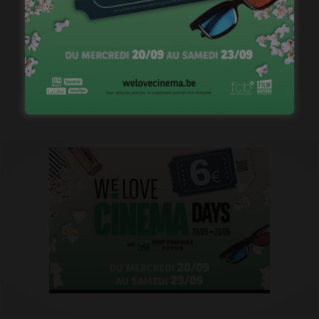
1ère image pour « Un silence » de Joachim Lafosse
janvier 12, 2023