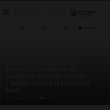
Home
/
News
/
En bref
/
Benoît Poelvoorde et François Damiens
en freestyle dans le teaser « Adieu Paris » d’Edouard Baer
Benoît Poelvoorde et
François Damiens en
freestyle dans le teaser
« Adieu Paris » d’Edouard
Baer
En bref
novembre 20, 2020