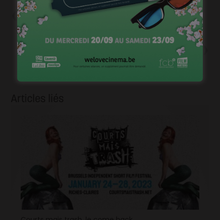
Précédent
Stage de jeu online avec John
Shank
Suivant
Benoît Poelvoorde et François
Damiens en freestyle dans le
teaser « Adieu Paris »
d’Edouard Baer
Articles liés
Courts mais trash, le come back