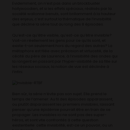
Evidemment, on n’est pas dans un blockbuster
hollywoodien, et si les effets spéciaux, réalisés par la
société wallonne benuts, sont brillamment à la hauteur
des enjeux, c’est surtout la thématique de l’invisibilité
que décline la série tout au long des 8 épisodes.
Qu’est-ce qu’être visible, qu’est-ce qu’être invisible?
Voit-on réellement les gens pour ce qu’ils sont, et
existe-t-on seulement hors du regard des autres? La
métaphore est filée avec précision et virtuosité, de la
cécité du père de Laurence, à l’invisibilité des ondes qui
la rongent en passant par l’hyper-visibilité de sa fille sur
les réseaux sociaux, la notion de vue est déclinée à
l’infini.
Bien sûr, la série n’évite pas son sujet. Elle prend le
temps de l’amener. Au fil des épisodes apparaissent,
ou plutôt disparaissent les premiers invisibles, laissant
penser qu’une épidémie pourrait être en train de se
propager. Les invisibles ici ne sont pas des super-
héros, et sont vite confrontés à cette question
existentielle: cette invisibilité, est-ce un pouvoir, ou un