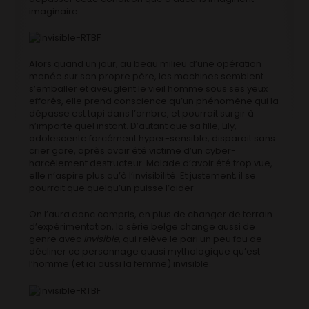
imaginaire.
Alors quand un jour, au beau milieu d’une opération
menée sur son propre père, les machines semblent
s’emballer et aveuglent le vieil homme sous ses yeux
effarés, elle prend conscience qu’un phénomène qui la
dépasse est tapi dans l’ombre, et pourrait surgir à
n’importe quel instant. D’autant que sa fille, Lily,
adolescente forcément hyper-sensible, disparait sans
crier gare, après avoir été victime d’un cyber-
harcèlement destructeur. Malade d’avoir été trop vue,
elle n’aspire plus qu’à l’invisibilité. Et justement, il se
pourrait que quelqu’un puisse l’aider.
On l’aura donc compris, en plus de changer de terrain
d’expérimentation, la série belge change aussi de
genre avec
Invisible
, qui relève le pari un peu fou de
décliner ce personnage quasi mythologique qu’est
l’homme (et ici aussi la femme) invisible.