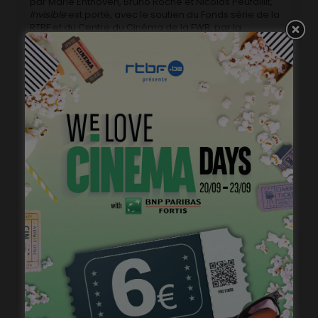
par Marie Enthoven, Bruno Roche et Nicolas Peufaillit,
Invisible
est porté, avec le soutien du Fonds série de la
RTBF et du Centre du Cinéma de la FWB, par la
productrice Annabella Nezri (Kwassa Films), à qui l’on
doit récemment
Losers Revolution
ou encore
Jumbo
.
Les deux premiers épisodes seront diffusés ce
dimanche soir dès 20h30 sur La Une, et rattrapables
dans la foulée sur Auvio.
A LIRE AUSSI
Rencontre avec Fabio Zenoni
Rencontre avec Myriem Akheddiou
Rencontre avec Elisa Echeverria