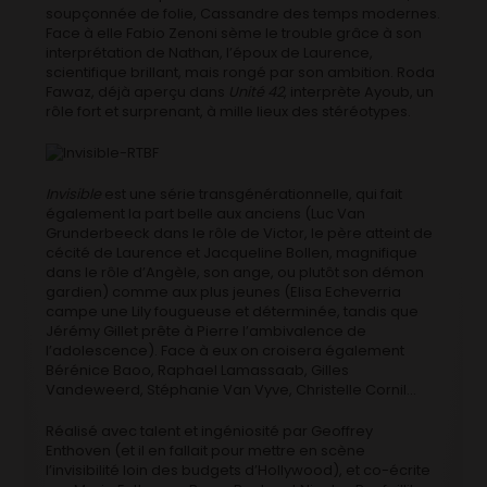
soupçonnée de folie, Cassandre des temps modernes.
Face à elle Fabio Zenoni sème le trouble grâce à son
interprétation de Nathan, l’époux de Laurence,
scientifique brillant, mais rongé par son ambition. Roda
Fawaz, déjà aperçu dans
Unité 42
, interprète Ayoub, un
rôle fort et surprenant, à mille lieux des stéréotypes.
Invisible
est une série transgénérationnelle, qui fait
également la part belle aux anciens (Luc Van
Grunderbeeck dans le rôle de Victor, le père atteint de
cécité de Laurence et Jacqueline Bollen, magnifique
dans le rôle d’Angèle, son ange, ou plutôt son démon
gardien) comme aux plus jeunes (Elisa Echeverria
campe une Lily fougueuse et déterminée, tandis que
Jérémy Gillet prête à Pierre l’ambivalence de
l’adolescence). Face à eux on croisera également
Bérénice Baoo, Raphael Lamassaab, Gilles
Vandeweerd, Stéphanie Van Vyve, Christelle Cornil…
Réalisé avec talent et ingéniosité par Geoffrey
Enthoven (et il en fallait pour mettre en scène
l’invisibilité loin des budgets d’Hollywood), et co-écrite