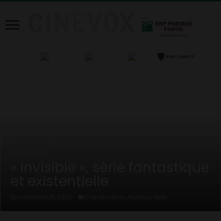
Home
/
News
/
Evenements
/
« Invisible », série fantastique et
existentielle
« Invisible », série fantastique
et existentielle
Evenements
Plateau télé
novembre 19, 2020
,