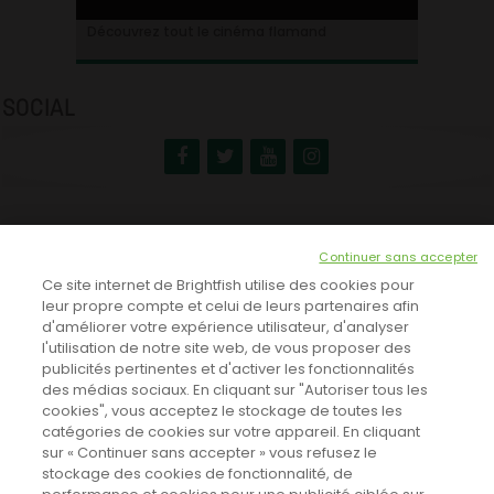
Ontdek alles over de Vlaamse cinema
Découvrez tout le cinéma flamand
SOCIAL
NEWSLETTER
Continuer sans accepter
INSCRIVEZ-VOUS ICI!
Ce site internet de Brightfish utilise des cookies pour
leur propre compte et celui de leurs partenaires afin
d'améliorer votre expérience utilisateur, d'analyser
l'utilisation de notre site web, de vous proposer des
TOUTES LES NEWS
publicités pertinentes et d'activer les fonctionnalités
des médias sociaux. En cliquant sur "Autoriser tous les
cookies", vous acceptez le stockage de toutes les
catégories de cookies sur votre appareil. En cliquant
CINEVOX SUR FACEBOOK
sur « Continuer sans accepter » vous refusez le
stockage des cookies de fonctionnalité, de