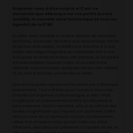
Préparez-vous à être surpris·e! C’est ce
dimanche que débarque sur vos petits écrans
Invisible
, la nouvelle série fantastique (à tous les
égards) de la RTBF.
En effet, avec
Invisible
, la chaîne aborde de nouveaux
territoires, aussi bien de fiction que de tournage. Exit les
Ardennes et Bruxelles,
Invisible
nous entraîne à Creux,
petite ville belge imaginaire qui ressemble fort à une
bourgade du Brabant wallon, cité paisible, où bruissent
d’imperceptibles fausses notes. Ici au pied d’une
antenne-relai colossale, quelques citoyen·nes militent,
là, au sein d’un foyer, une famille se délite…
Une vie tranquille, rapidement troublée par d’étranges
évènements. Tout irait bien pour Laurence Deconde,
brillante chirurgienne ophtalmologue, si elle n’était
rongée par un phénomène invisible qu’elle peine à
faire entendre. Electro-sensible, elle vit au rythme des
ondes magnétiques qui crispent son quotidien. Exilée
dans la cave de sa demeure cossue, constamment
vêtue d’un chaperon bleu qui fait d’elle une drôle
d’héroïne, elle lutte pour préserver sa qualité de vie, et
dépasser cette condition que d’aucuns imaginent