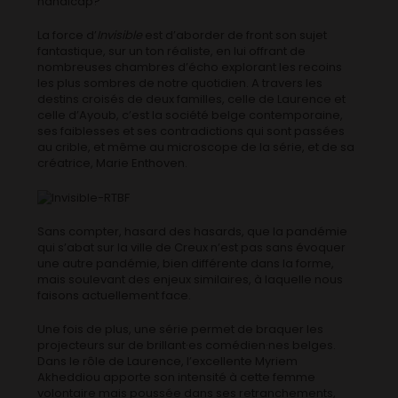
handicap?
La force d’
Invisible
est d’aborder de front son sujet
fantastique, sur un ton réaliste, en lui offrant de
nombreuses chambres d’écho explorant les recoins
les plus sombres de notre quotidien. A travers les
destins croisés de deux familles, celle de Laurence et
celle d’Ayoub, c’est la société belge contemporaine,
ses faiblesses et ses contradictions qui sont passées
au crible, et même au microscope de la série, et de sa
créatrice, Marie Enthoven.
Sans compter, hasard des hasards, que la pandémie
qui s’abat sur la ville de Creux n’est pas sans évoquer
une autre pandémie, bien différente dans la forme,
mais soulevant des enjeux similaires, à laquelle nous
faisons actuellement face.
Une fois de plus, une série permet de braquer les
projecteurs sur de brillant·es comédien·nes belges.
Dans le rôle de Laurence, l’excellente Myriem
Akheddiou apporte son intensité à cette femme
volontaire mais poussée dans ses retranchements,