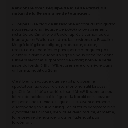
Rencontre avec l’équipe de la série
Baraki
, au
mitan de la 9e semaine de tournage…
« Coupez! » Le clap de fin résonne encore au loin quand
nous rejoignons l’équipe de
Baraki
, provisoirement
installée au Cimetière d’Uccle, après 9 semaines de
tournage en Wallonie et dans les environs de Bruxelles.
Malgré la légitime fatigue, producteur, auteur,
réalisateur et comédien principal ne manquent pas
d’enthousiasme quand il s’agit de nous entraîner dans
l’univers vivant et surprenant de
Baraki
, nouvelle série
issue du fonds RTBF/ FWB, et première dramédie dans
un format inédit de 26mn.
C’est bien un voyage que se voit proposer le
spectateur, au coeur d’un territoire narratif lui aussi
plutôt inédit. L’idée derrière leurs têtes? Redonner ses
lettres de noblesse à la figure du baraki en lui ouvrant
les portes de la fiction, lui qui est si souvent cantonné
aux reportages sur le tuning. Les auteurs comptent bien
dynamiter les clichés, s’en jouer avec malice, et même,
faire preuve de nuance là où ne l’attendait pas
forcément.