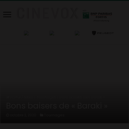
Home
/
News
/
Tournages
/
Bons baisers de « Baraki »
Bons baisers de « Baraki »
Tournages
octobre 2, 2020