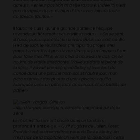
auteurs,
« et leur position m’a vite rassuré. L’idée ici n’est
pas de rigoler de, mais bien d’être avec, loin de toute
condescendance. »
Il faut dire aussi qu’une grande partie de l’équipe
revendique fièrement ses origines baraki.
« On se sent
à l’aise, parce que c’est un univers qu’on connait,
confie
Fred de Loof, le réalisateur principal du projet.
Mes
parents n’arrêtent pas de me dire que je m’inspire d’eux
pour faire mes films, et ici c’est à nouveau le cas. On se
nourrit de vraies anecdotes. D’ailleurs dans le pilote de
la série, il y avait une scène où Didier et Ivan font du
canoë dans une piscine hors-sol. Et l’autre jour, mon
père m’envoie des photos d’une « piscine » qu’il a
fabriquée avec un pote, faite de caisses et de ballots de
paille! »
Julien Vargas, comédien, co-créateur et auteur de la
série
Le récit est fortement ancré dans un territoire,
profondément belge.
« Qu’il s’agisse de Julien, Peter,
Fred de Loof, ou moi-même,
nous dit David Mathy,
on
n’est pas de la Capitale! On vient de là, de Baraki, cette