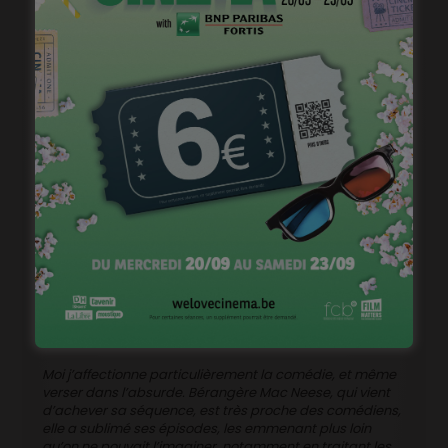
Fonseca (
Capote percée, La Ressource humaine
), Addy
El Assal (
Sawah
) et Bérangère Mac Neese
(
Matriochkas
). C’est Fred de Loof, réalisateur principal,
qui encadre si l’on peut dire l’équipe, en ayant imaginer
quelques codes narratifs et visuels dont sont invité·es à
s’emparer ses coréalisateur·rices. Il nous explique en
quoi la formation de cette équipe contribue au
dynamisme de la série:
« D’abord, cela permet de garder un regard vif et
spontané. Pour la comédie en particulier, il faut être en
forme sur le plateau, être alerte, et pouvoir rebondir
facilement. Alors quand on a un tournage de 4 mois,
c’est précieux de pouvoir se relayer dans cette position.
Pour veiller à l’homogénéité des 20 épisodes, j’ai dicté
quelques codes, pour que les autres poussent jouer
avec, tout en gardant leur écriture.
Moi j’affectionne particulièrement la comédie, et même
verser dans l’absurde. Bérangère Mac Neese, qui vient
d’achever sa séquence, est très proche des comédiens,
elle a sublimé ses épisodes, les emmenant plus loin
qu’on ne pouvait l’imaginer, notamment en traitant les