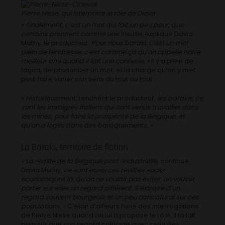
Pierre Nisse, qui interprète le rôle de Didier
« Finalement, c’est un mot qui fait un peu peur, que
certains prennent comme une insulte,
explique David
Mathy, le producteur.
Pour nous baraki, c’est un mot
plein de tendresse, c’est comme ça qu’on appelle notre
meilleur ami quand il fait une connerie. »
Il y a plein de
façon, de prononcer un mot, et la charge qu’on y met
peut faire varier son sens du tout au tout…
« Historiquement,
renchérit le producteur,
les barakis, ce
sont les immigrés italiens qui sont venus travailler dans
les mines, pour faire la prospérité de la Belgique, et
qu’on a logés dans des baraquements. »
La Baraki, territoire de fiction
« La réalité de la Belgique post-industrielle,
continue
David Mathy,
ce sont aussi ces réalités socio-
économiques là, qu’on ne voulait pas éviter, on voulait
porter sur elles un regard différent. S’extraire d’un
regard souvent bourgeois et un peu caricatural sur ces
populations. »
C’était d’ailleurs l’une des interrogations
de Pierre Nisse quand on lui a proposé le rôle. Il fallait
bien sûr que son regard coïncide avec celui des