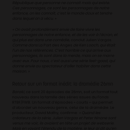
République que personne ne connait mais qui existe.
Ces personnages, ce sont les personnages de notre
enfance, on les connaît, c’est le monde doux et tendre
dans lequel on a vécu. »
« On avait profondément envie de faire vivre les
personnages de notre enfance, et de les voir à l’écran, et
qui plus est dans une comédie,
conclut Julien Vargas.
Comme dans
La Part des Anges
de Ken Loach, qui était
l’un de nos références. C’est horrible ce qui arrive aux
personnages, ils sont dans la merde, mais on se marre
avec eux. Pour nous, c’est aussi une série feel-good, qui
donne envie au spectateur d’aller habiter dans cette
maison. »
Retour sur un format inédit: la dramédie 26mn
Baraki
, ce sont 20 épisodes de 26mn, soit un format tout
nouveau dans la famille des séries issues du Fonds
RTBF/FWB. Un format d’épisodes « courts » qui permet
d’aborder un nouveau genre, celui de la dramédie. Le
producteur, David Mathy, confirme:
« Quand les
créateurs de la série, Julien Vargas et Peter Ninane sont
venus me voir, ils avaient en tête un projet de webserie.
Mais en voyant l’étendu de la matière, je leur ai dit qu’en