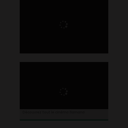
Ontdek alles over de Vlaamse cinema
Découvrez tout le cinéma flamand