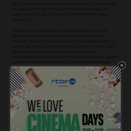
fait, c’était bien une série qu’ils avaient là! Il y avait déjà
eu des sitcoms en format 26 minutes, mais nous on
visait autre chose, s’inspirant des dramédies anglo-
saxonnes. »
D’autant que
Baraki
est essentiellement tourné en
décors naturels, on est loin du studio unique des
sitcoms. David Mathy renchérit:
« Effectivement, on a un
format de sitcom, une économie de sitcom, mais c’est
bien une série dans l’écriture et les ambitions
artistiques! On voulait prendre le pari que font les anglo-
saxons. On nous a vite dit qu’il fallait rationnaliser les
décors… mais on n’a pas vraiment écouté! »
Fred de Loof d’ailleurs s’enthousiasme sur la direction
artistique de la série:
« L’idée était de rester loin de tout
misérabilisme, ce sont des personnages hauts en
couleur, et le stylisme et les décors sont à l’avenant. »
Fred de Loof, réalisateur
A la réalisation, on retrouve effectivement quatre
jeunes talents prometteurs du cinéma belge (et
luxembourgeois!): Fred de Loof donc, Adriana Da