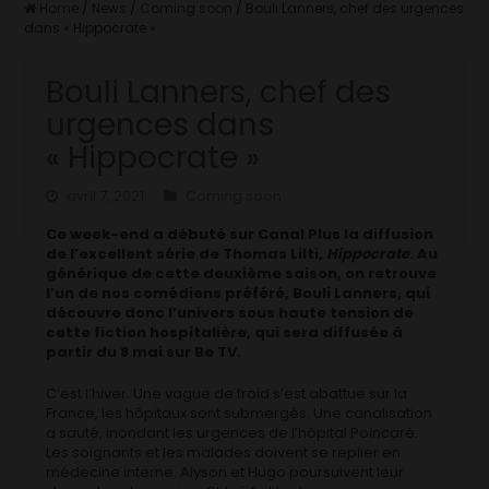
Home
/
News
/
Coming soon
/
Bouli Lanners, chef des urgences
dans « Hippocrate »
Bouli Lanners, chef des
urgences dans
« Hippocrate »
avril 7, 2021
Coming soon
Ce week-end a débuté sur Canal Plus la diffusion
de l’excellent série de Thomas Lilti,
Hippocrate
. Au
générique de cette deuxième saison, on retrouve
l’un de nos comédiens préféré, Bouli Lanners, qui
découvre donc l’univers sous haute tension de
cette fiction hospitalière, qui sera diffusée à
partir du 8 mai sur Be TV.
C’est l’hiver. Une vague de froid s’est abattue sur la
France, les hôpitaux sont submergés. Une canalisation
a sauté, inondant les urgences de l’hôpital Poincaré.
Les soignants et les malades doivent se replier en
médecine interne. Alyson et Hugo poursuivent leur