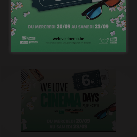
1ère image pour « Un silence » de Joachim Lafosse
janvier 12, 2023