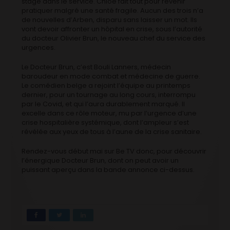
stage dans le service. Chloé fait tout pour revenir
pratiquer malgré une santé fragile. Aucun des trois n’a
de nouvelles d’Arben, disparu sans laisser un mot. Ils
vont devoir affronter un hôpital en crise, sous l’autorité
du docteur Olivier Brun, le nouveau chef du service des
urgences.
Le Docteur Brun, c’est Bouli Lanners, médecin
baroudeur en mode combat et médecine de guerre.
Le comédien belge a rejoint l’équipe au printemps
dernier, pour un tournage au long cours, interrompu
par le Covid, et qui l’aura durablement marqué. Il
excelle dans ce rôle moteur, mu par l’urgence d’une
crise hospitalière systémique, dont l’ampleur s’est
révélée aux yeux de tous à l’aune de la crise sanitaire.
Rendez-vous début mai sur Be TV donc, pour découvrir
l’énergique Docteur Brun, dont on peut avoir un
puissant aperçu dans la bande annonce ci-dessus.