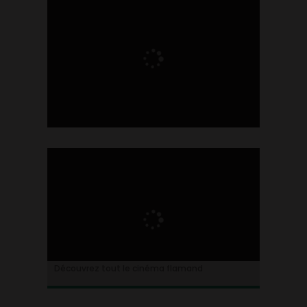
Ontdek alles over de Vlaamse cinema
Découvrez tout le cinéma flamand