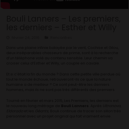
Bouli Lanners – Les premiers,
les derniers – Esther et Willy
février 24, 2016
Rencontres
Dans une plaine infinie balayée par le vent, Cochise et Gilou,
deux inséparables chasseurs de prime, sont à la recherche
d’un téléphone volé au contenu sensible. Leur chemin va
croiser celui d’Esther et Willy, un couple en cavale.
Et si c’était la fin du monde ? Dans cette petite ville perdue où
tout le monde échoue, retrouveront-ils ce que la nature
humaine a de meilleur ? Ce sont peut-être les derniers
hommes, mais ils ne sont pas très différents des premiers.
Tourné en février et mars 2015, Les Premiers, les derniers est
le nouveau long métrage de
Bouli Lanners
. Après
Ultranova,
Eldorado
et les
Géants
, Bouli continue de tracer son sillon très
personnel avec un projet original qui fait vraiment envie.