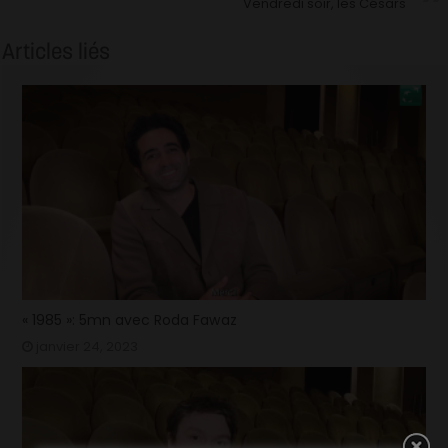
Vendredi soir, les Césars
Articles liés
« 1985 »: 5mn avec Roda Fawaz
janvier 24, 2023