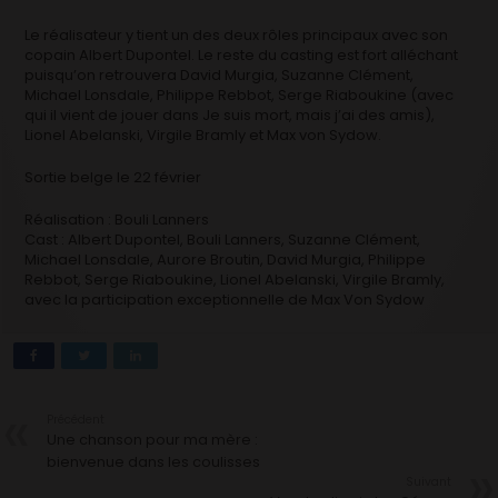
Le réalisateur y tient un des deux rôles principaux avec son
copain Albert Dupontel. Le reste du casting est fort alléchant
puisqu’on retrouvera David Murgia, Suzanne Clément,
Michael Lonsdale, Philippe Rebbot, Serge Riaboukine (avec
qui il vient de jouer dans Je suis mort, mais j’ai des amis),
Lionel Abelanski, Virgile Bramly et Max von Sydow.
Sortie belge le 22 février
Réalisation :
Bouli Lanners
Cast :
Albert Dupontel, Bouli Lanners, Suzanne Clément,
Michael Lonsdale, Aurore Broutin, David Murgia, Philippe
Rebbot, Serge Riaboukine, Lionel Abelanski, Virgile Bramly,
avec la participation exceptionnelle de Max Von Sydow
Précédent
Une chanson pour ma mère :
bienvenue dans les coulisses
Suivant