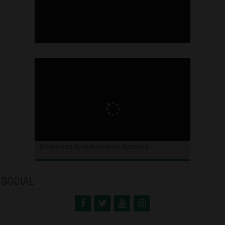
Ontdek alles over de Vlaamse cinema
Découvrez tout le cinéma flamand
SOCIAL