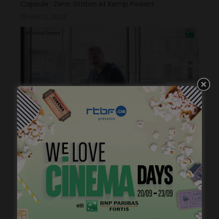
Capsule : Zeno Graton et Kemp Powers
avril 12, 2023
Capsule #112: 2mn avec Patrick Ridremont
janvier 10, 2023
Capsule #111: 2mn avec Plastic Bertrand
novembre 16, 2022