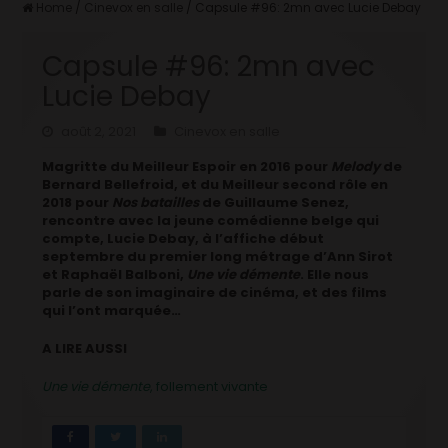
Home
/
Cinevox en salle
/
Capsule #96: 2mn avec Lucie Debay
Capsule #96: 2mn avec
Lucie Debay
août 2, 2021
Cinevox en salle
Magritte du Meilleur Espoir en 2016 pour
Melody
de
Bernard Bellefroid, et du Meilleur second rôle en
2018 pour
Nos batailles
de Guillaume Senez,
rencontre avec la jeune comédienne belge qui
compte, Lucie Debay, à l’affiche début
septembre du premier long métrage d’Ann Sirot
et Raphaël Balboni,
Une vie démente
. Elle nous
parle de son imaginaire de cinéma, et des films
qui l’ont marquée…
A LIRE AUSSI
Une vie démente
, follement vivante