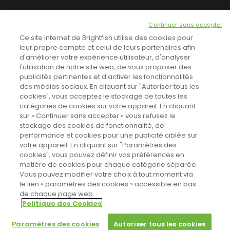
NEWSLETTER
Continuer sans accepter
INSCRIVEZ-VOUS ICI!
Ce site internet de Brightfish utilise des cookies pour
leur propre compte et celui de leurs partenaires afin
d'améliorer votre expérience utilisateur, d'analyser
l'utilisation de notre site web, de vous proposer des
TOUTES LES NEWS
publicités pertinentes et d'activer les fonctionnalités
des médias sociaux. En cliquant sur "Autoriser tous les
cookies", vous acceptez le stockage de toutes les
catégories de cookies sur votre appareil. En cliquant
CINEVOX SUR FACEBOOK
sur « Continuer sans accepter » vous refusez le
stockage des cookies de fonctionnalité, de
performance et cookies pour une publicité ciblée sur
votre appareil. En cliquant sur "Paramètres des
cookies", vous pouvez définir vos préférences en
matière de cookies pour chaque catégorie séparée.
Vous pouvez modifier votre choix à tout moment via
le lien « paramètres des cookies » accessible en bas
de chaque page web.
Politique des Cookies
Sahifa Theme
License is not validated, Go to the theme options
Designed by
Poids Plume
- Web by
Point Be
© Copyright 2011-2026, All Rights Reserved -
Politique de cookies
page to validate the license, You need a single license for each
Paramètres des cookies
Autoriser tous les cookies
domain name.
Paramètres des cookies