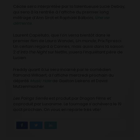
Cécile sera interprétée par la talentueuse Lucie Debay,
qui sera à la rentrée à l’affiche du premier long
métrage d’Ann Sirot et Raphaël Balboni,
Une vie
démente
.
Laurent Capelluto, que l’on verra bientôt dans le
premier film de Laura Wandel,
Un monde
, Prix Fipresci
Un certain regard à Cannes, mais aussi dans la saison
2 d’
Into the Night
sur Netflix, jouera l’inquiétant père de
Lucien.
Freddy quant à lui sera incarné par le comédien
flamand Willaert, à l’affiche mercredi prochain du
déjanté
Music Hole
de Gaëtan Liekens et David
Mutzenmacher.
Les Poings Serrés
est produit par Dragon Films et
coproduit par Lunanime. Le tournage s’achèvera le 19
août prochain. On vous en reparle très vite!