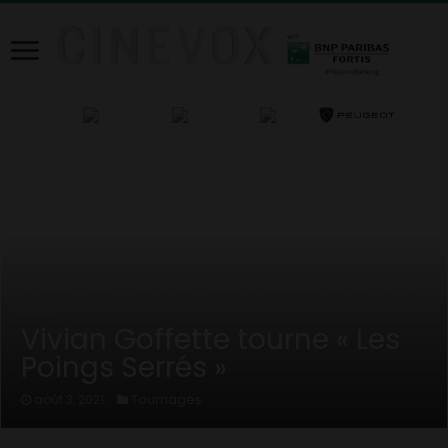
Home
/
News
/
Tournages
/
Vivian Goffette tourne « Les Poings
Serrés »
Vivian Goffette tourne « Les
Poings Serrés »
Tournages
août 3, 2021