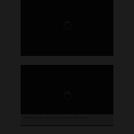
Ontdek alles over de Vlaamse cinema
Découvrez tout le cinéma flamand