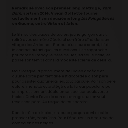
Remarqué avec son premier long métrage,
Yam
Dam
, sorti en 2014, Vivian Goffette tourne
actuellement son deuxième long
Les Poings Serrés
en Gaume, entre Virton et Arlon.
Le film suit les traces de Lucien, jeune garçon qui vit
retiré avec sa mère Cécile et son frère aîné dans un
village des Ardennes. Porteur d’un lourd secret, il fuit
le
contact autant que
les
questions. Il se rapproche
pourtant de Freddy,
le
père de Lies, sa seule amie, et
passe son temps dans la modeste scierie de celui-ci.
Mais lorsque la grand-mère de Lucien décède et
qu’une sortie pénitentiaire est accordée à son père
pour assister aux funérailles, tout bascule. Voir son père
éploré, menotté et protégé de la fureur populaire par
un impressionnant déploiement policer bouleverse
Lucien. Contre l’avis de son entourage, Lucien veut
revoir son père. Au risque de tout perdre…
Dans le rôle de Lucien, un jeune garçon dont c’est le
premier rôle, Yanis Frish. Pour l’épauler, un beau trio de
comédien·nes belges.