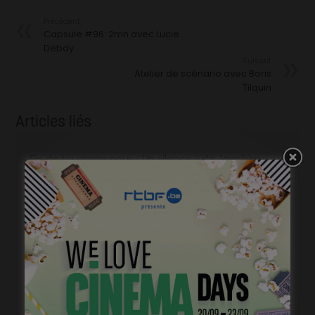
Précédent
Capsule #96: 2mn avec Lucie
Debay
Suivant
Atelier de scénario avec Boris
Tilquin
Articles liés
Fin de tournage pour « Un silence » de Joachim
Lafosse
novembre 6, 2022
Ca tourne pour « La Vierge à l’enfant » de Binevsa
Berivan
octobre 13, 2022
Ca tourne pour « L’Autre Laurens » de Claude
Schmitz