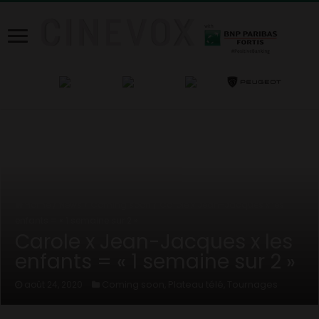
Home
/
News
/
Coming soon
/
Carole x Jean-Jacques x les
enfants = « 1 semaine sur 2 »
Carole x Jean-Jacques x les
enfants = « 1 semaine sur 2 »
Coming soon
Plateau télé
Tournages
août 24, 2020
,
,