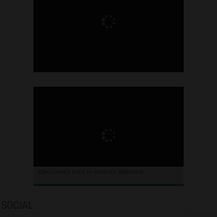
Ontdek alles over de Vlaamse cinema
Découvrez tout le cinéma flamand
SOCIAL