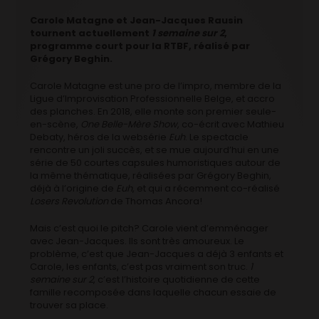
Carole Matagne et Jean-Jacques Rausin
tournent actuellement
1 semaine sur 2
,
programme court pour la RTBF, réalisé par
Grégory Beghin.
Carole Matagne est une pro de l’impro, membre de la
Ligue d’Improvisation Professionnelle Belge, et accro
des planches. En 2018, elle monte son premier seule-
en-scène,
One Belle-Mère Show
, co-écrit avec Mathieu
Debaty, héros de la websérie
Euh
. Le spectacle
rencontre un joli succès, et se mue aujourd’hui en une
série de 50 courtes capsules humoristiques autour de
la même thématique, réalisées par Grégory Beghin,
déjà à l’origine de
Euh
, et qui a récemment co-réalisé
Losers Revolution
de Thomas Ancora!
Mais c’est quoi le pitch? Carole vient d’emménager
avec Jean-Jacques. Ils sont très amoureux. Le
problème, c’est que Jean-Jacques a déjà 3 enfants et
Carole, les enfants, c’est pas vraiment son truc.
1
semaine sur 2
, c’est l’histoire quotidienne de cette
famille recomposée dans laquelle chacun essaie de
trouver sa place.