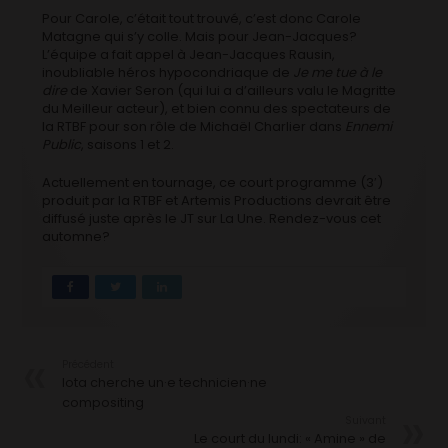
Pour Carole, c’était tout trouvé, c’est donc Carole
Matagne qui s’y colle. Mais pour Jean-Jacques?
L’équipe a fait appel à Jean-Jacques Rausin,
inoubliable héros hypocondriaque de
Je me tue à le
dire
de Xavier Seron (qui lui a d’ailleurs valu le Magritte
du Meilleur acteur), et bien connu des spectateurs de
la RTBF pour son rôle de Michaël Charlier dans
Ennemi
Public
, saisons 1 et 2.
Actuellement en tournage, ce court programme (3′)
produit par la RTBF et Artemis Productions devrait être
diffusé juste après le JT sur La Une. Rendez-vous cet
automne?
Précédent
Iota cherche un·e technicien·ne
compositing
Suivant
Le court du lundi: « Amine » de