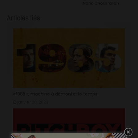
Noha Choukrallah
Articles liés
« 1985 », machine à démonter le temps
janvier 20, 2023