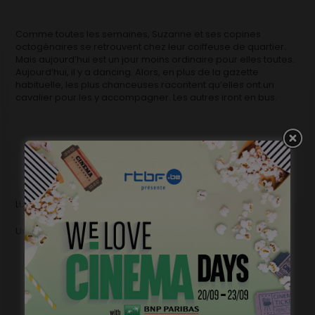
Comme toutes les semaines, Suzanne et ses copines
octogénaires se retrouvent chez leur coiffeuse de quartier.
Mais aujourd’hui est un jour moins ordinaire pour elles toutes.
Aujourd’hui, il y a dancing. Alors, en plus de la gazette
habituelle, les plus chanceuses racontent qu’elles ont un
cavalier pour les y accompagner. Les autres iront en bus.
LUNEVILLE de Sébastien Petit 9’ (NB)
Une production Boîte Noire 2008