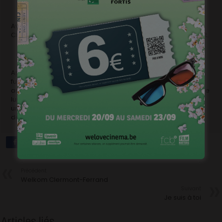
Avec entre autres Ivan Pelgrims, Bruno Depaemelaere,
Christian De Backer, Jean-Marie Missair et Raymond Draguet.
Après de multiples recherches, un savant fou invente une
fusée destinée à rejoindre la lune. A son bord, huit
astronautes dont la mission est de construire la première ville
lunaire. Inspiré par l’univers de Georges Méliès, Luneville est
un film muet, aux couleurs désaturées, réalisé dans le cadre
de l’Atelier Pelloche
Précédent
Welkom Clermont-Ferrand
Suivant
Je suis à toi
Articles liés