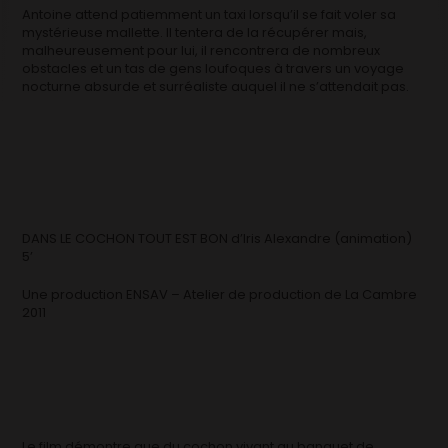
Antoine attend patiemment un taxi lorsqu’il se fait voler sa
mystérieuse mallette. Il tentera de la récupérer mais,
malheureusement pour lui, il rencontrera de nombreux
obstacles et un tas de gens loufoques à travers un voyage
nocturne absurde et surréaliste auquel il ne s’attendait pas.
DANS LE COCHON TOUT EST BON d’Iris Alexandre (animation)
5’
Une production ENSAV – Atelier de production de La Cambre
2011
Le film démontre que du cochon vivant au banquet de