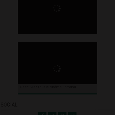
Ontdek alles over de Vlaamse cinema
Découvrez tout le cinéma flamand
SOCIAL