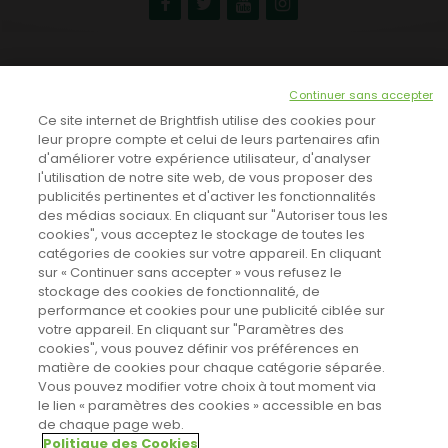
NEWSLETTER
Continuer sans accepter
INSCRIVEZ-VOUS ICI!
Ce site internet de Brightfish utilise des cookies pour
leur propre compte et celui de leurs partenaires afin
d'améliorer votre expérience utilisateur, d'analyser
l'utilisation de notre site web, de vous proposer des
TOUTES LES NEWS
publicités pertinentes et d'activer les fonctionnalités
des médias sociaux. En cliquant sur "Autoriser tous les
cookies", vous acceptez le stockage de toutes les
catégories de cookies sur votre appareil. En cliquant
CINEVOX SUR FACEBOOK
sur « Continuer sans accepter » vous refusez le
stockage des cookies de fonctionnalité, de
performance et cookies pour une publicité ciblée sur
votre appareil. En cliquant sur "Paramètres des
cookies", vous pouvez définir vos préférences en
matière de cookies pour chaque catégorie séparée.
Vous pouvez modifier votre choix à tout moment via
le lien « paramètres des cookies » accessible en bas
de chaque page web.
Politique des Cookies
Sahifa Theme
License is not validated, Go to the theme options
Designed by
Poids Plume
- Web by
Point Be