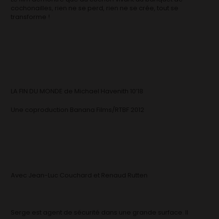
cochonailles, rien ne se perd, rien ne se crée, tout se
transforme !
LA FIN DU MONDE de Michael Havenith 10’18
Une coproduction Banana Films/RTBF 2012
Avec Jean-Luc Couchard et Renaud Rutten
Serge est agent de sécurité dans une grande surface. Il