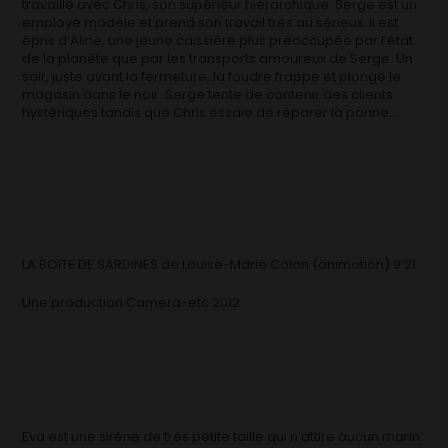
travaille avec Chris, son supérieur hiérarchique. Serge est un
employé modèle et prend son travail très au sérieux. Il est
épris d’Aline, une jeune caissière plus préoccupée par l’état
de la planète que par les transports amoureux de Serge. Un
soir, juste avant la fermeture, la foudre frappe et plonge le
magasin dans le noir. Serge tente de contenir des clients
hystériques tandis que Chris essaie de réparer la panne…
LA BOITE DE SARDINES de Louise-Marie Colon (animation) 9’21
Une production Caméra-etc 2012
Eva est une sirène de très petite taille qui n’attire aucun marin.