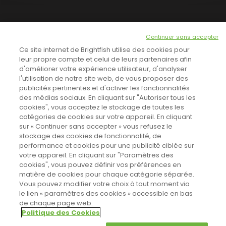
NEWSLETTER
Continuer sans accepter
INSCRIVEZ-VOUS ICI!
Ce site internet de Brightfish utilise des cookies pour
leur propre compte et celui de leurs partenaires afin
d'améliorer votre expérience utilisateur, d'analyser
l'utilisation de notre site web, de vous proposer des
TOUTES LES NEWS
publicités pertinentes et d'activer les fonctionnalités
des médias sociaux. En cliquant sur "Autoriser tous les
cookies", vous acceptez le stockage de toutes les
catégories de cookies sur votre appareil. En cliquant
CINEVOX SUR FACEBOOK
sur « Continuer sans accepter » vous refusez le
stockage des cookies de fonctionnalité, de
performance et cookies pour une publicité ciblée sur
votre appareil. En cliquant sur "Paramètres des
cookies", vous pouvez définir vos préférences en
matière de cookies pour chaque catégorie séparée.
Vous pouvez modifier votre choix à tout moment via
le lien « paramètres des cookies » accessible en bas
de chaque page web.
Politique des Cookies
Sahifa Theme
License is not validated, Go to the theme options
Designed by
Poids Plume
- Web by
Point Be
© Copyright 2011-2026, All Rights Reserved -
Politique de cookies
page to validate the license, You need a single license for each