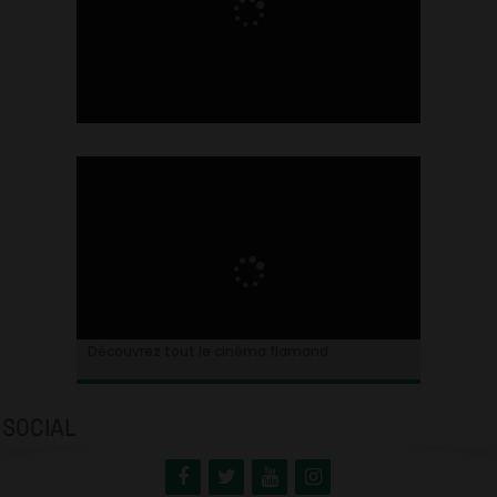
Ontdek alles over de Vlaamse cinema
Découvrez tout le cinéma flamand
SOCIAL