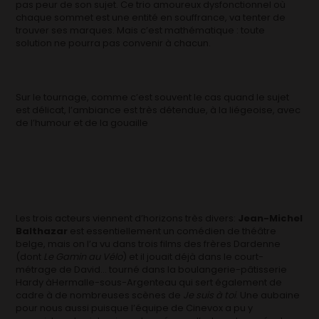
pas peur de son sujet. Ce trio amoureux dysfonctionnel où
chaque sommet est une entité en souffrance, va tenter de
trouver ses marques. Mais c’est mathématique : toute
solution ne pourra pas convenir à chacun.
Sur le tournage, comme c’est souvent le cas quand le sujet
est délicat, l’ambiance est très détendue, à la liégeoise, avec
de l’humour et de la gouaille
Les trois acteurs viennent d’horizons très divers:
Jean-Michel
Balthazar
est essentiellement un comédien de théâtre
belge, mais on l’a vu dans trois films des frères Dardenne
(dont
Le Gamin au Vélo
) et il jouait déjà dans le court-
métrage de David… tourné dans la boulangerie-pâtisserie
Hardy àHermalle-sous-Argenteau qui sert également de
cadre à de nombreuses scènes de
Je suis à toi
. Une aubaine
pour nous aussi puisque l’équipe de Cinevox a pu y