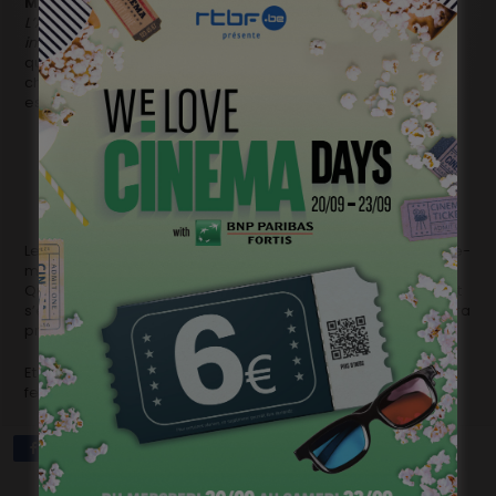
Monia Chokri
vient du Québec. On l’a notamment vue dans
L’Âge des ténèbres
de Denys Arcand ou
Les Amours
imaginaires
et
Laurence Anyways
de Xavier Dolan. C’est là
que David Lambert l’a repérée pour en faire son premier
choix. Comme elle n’a pas la moindre pointe d’accent, elle
est une parfaite Audrey belge.
Le tournage de
Je suis à toi
se termine cette semaine. Un pré-
montage est en cours. Prochainement, David partira au
Québec pour le peaufiner et le finaliser. Si tout va bien, si tout
s’enchaîne selon les espérances de chacun,
Je suis à toi
sera
prêt à la fin du mois d’avril.
Et les regards des cinéphiles de se pointer déjà vers un
festival printanier en bord de Méditerranée.