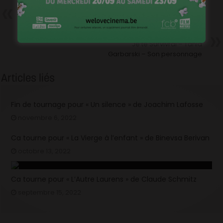
Précédent
C’est Tout Court, mais c’est pas
la fin du monde
Suivant
Je te Survivrai – Tania
Garbarski – Son personnage
Articles liés
Fin de tournage pour « Un silence » de Joachim Lafosse
novembre 6, 2022
Ca tourne pour « La Vierge à l’enfant » de Binevsa Berivan
octobre 13, 2022
Ca tourne pour « L’Autre Laurens » de Claude Schmitz
septembre 15, 2022