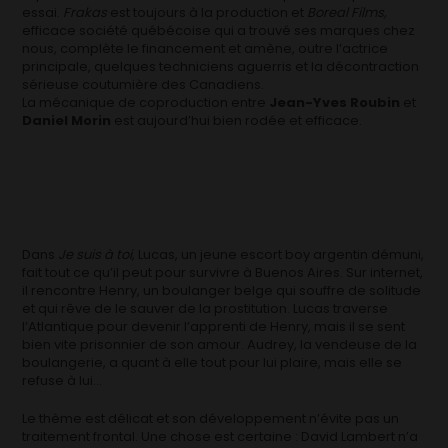
essai.
Frakas
est toujours à la production et
Boreal Films,
efficace société québécoise qui a trouvé ses marques chez
nous, complète le financement et amène, outre l’actrice
principale, quelques techniciens aguerris et la décontraction
sérieuse coutumière des Canadiens.
La mécanique de coproduction entre
Jean-Yves Roubin
et
Daniel Morin
est aujourd’hui bien rodée et efficace.
Dans
Je suis à toi
, Lucas, un jeune escort boy argentin démuni,
fait tout ce qu’il peut pour survivre à Buenos Aires. Sur internet,
il rencontre Henry, un boulanger belge qui souffre de solitude
et qui rêve de le sauver de la prostitution. Lucas traverse
l’Atlantique pour devenir l’apprenti de Henry, mais il se sent
bien vite prisonnier de son amour. Audrey, la vendeuse de la
boulangerie, a quant à elle tout pour lui plaire, mais elle se
refuse à lui…
Le thème est délicat et son développement n’évite pas un
traitement frontal. Une chose est certaine : David Lambert n’a