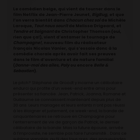
Le comédien belge, qui vient de tourner dans le
film Netflix de Jean-Pierre Jeunet,
BigBug
, et que
l’on verra bientôt dans
Chacun chez soi
de Michèle
Laroque,
Tout nous sourit
de Melissa Drigeard, et
Tendre et Saignant
de Christopher Thomson (oui,
rien que ça!), vient d’entamer le tournage de
Champagne!
, nouveau film du réalisateur
français Nicolas Vanier, qui s’essaie donc à la
comédie chorale après avoir fait ses preuves
dans le film d’aventure et de nature familial
(
Donne-moi des ailes, Poly
ou encore
Belle &
Sebastien
).
Le pitch? Stéphane de Groodt y incarne un célibataire
endurci qui profite d’un week-end entre amis pour
présenter sa fiancée. Jean, Patrick, Joanna, Romane et
Guillaume se connaissent maintenant depuis plus de
30 ans. Leurs mariages et leurs enfants n’ont pas réussi
à les éloigner et justement, ce week-end, la bande de
cinquantenaires se retrouve en Champagne pour
l’enterrement de vie de garçon de Patrick, le dernier
célibataire de la bande. Mais la future épouse, arrivée
à l’improviste, ne semble pas faire l’unanimité… Dans ce
sublime vignoble, au fil des fous rires, des engueulades