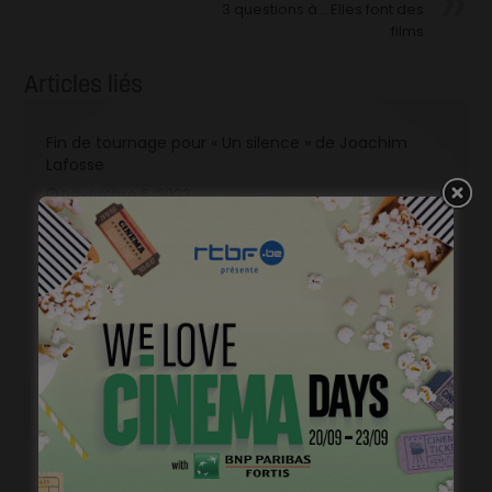
3 questions à… Elles font des
films
Articles liés
Fin de tournage pour « Un silence » de Joachim
Lafosse
novembre 6, 2022
Ca tourne pour « La Vierge à l’enfant » de Binevsa
Berivan
octobre 13, 2022
Ca tourne pour « L’Autre Laurens » de Claude
Schmitz
septembre 15, 2022