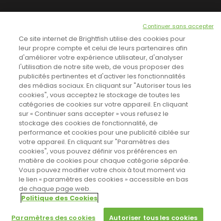
NEWSLETTER
Continuer sans accepter
INSCRIVEZ-VOUS ICI!
Ce site internet de Brightfish utilise des cookies pour
leur propre compte et celui de leurs partenaires afin
d'améliorer votre expérience utilisateur, d'analyser
l'utilisation de notre site web, de vous proposer des
TOUTES LES NEWS
publicités pertinentes et d'activer les fonctionnalités
des médias sociaux. En cliquant sur "Autoriser tous les
cookies", vous acceptez le stockage de toutes les
catégories de cookies sur votre appareil. En cliquant
CINEVOX SUR FACEBOOK
sur « Continuer sans accepter » vous refusez le
stockage des cookies de fonctionnalité, de
performance et cookies pour une publicité ciblée sur
votre appareil. En cliquant sur "Paramètres des
cookies", vous pouvez définir vos préférences en
matière de cookies pour chaque catégorie séparée.
Vous pouvez modifier votre choix à tout moment via
le lien « paramètres des cookies » accessible en bas
de chaque page web.
Politique des Cookies
Sahifa Theme
License is not validated, Go to the theme options
Designed by
Poids Plume
- Web by
Point Be
© Copyright 2011-2026, All Rights Reserved -
Politique de cookies
page to validate the license, You need a single license for each
Paramètres des cookies
Autoriser tous les cookies
domain name.