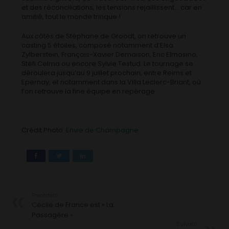
et des réconciliations, les tensions rejaillissent… car en
amitié, tout le monde trinque !
Aux côtés de Stéphane de Groodt, on retrouve un
casting 5 étoiles, composé notamment d’Elsa
Zylberstein, François-Xavier Demaison, Eric Elmosino,
Stéfi Celma ou encore Sylvie Testud. Le tournage se
déroulera jusqu’au 9 juillet prochain, entre Reims et
Epernay, et notamment dans la Villa Leclerc-Briant, où
l’on retrouve la fine équipe en repérage.
Crédit Photo:
Envie de Champagne
Précédent
Cécile de France est « La
Passagère »
Suivant