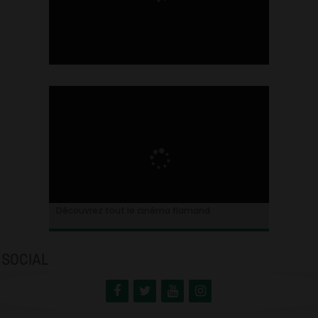
Ontdek alles over de Vlaamse cinema
Découvrez tout le cinéma flamand
SOCIAL