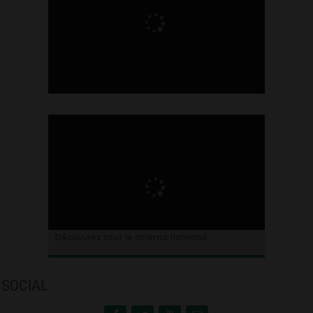
Ontdek alles over de Vlaamse cinema
Découvrez tout le cinéma flamand
SOCIAL