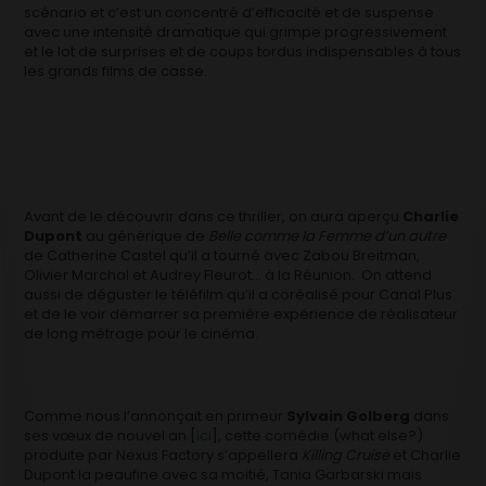
scénario et c’est un concentré d’efficacité et de suspense
avec une intensité dramatique qui grimpe progressivement
et le lot de surprises et de coups tordus indispensables à tous
les grands films de casse.
Avant de le découvrir dans ce thriller, on aura aperçu
Charlie
Dupont
au générique de
Belle comme la Femme d’un autre
de Catherine Castel qu’il a tourné avec Zabou Breitman,
Olivier Marchal et Audrey Fleurot… à la Réunion. On attend
aussi de déguster le téléfilm qu’il a coréalisé pour Canal Plus
et de le voir démarrer sa première expérience de réalisateur
de long métrage pour le cinéma.
Comme nous l’annonçait en primeur
Sylvain Golberg
dans
ses vœux de nouvel an [
ici
], cette comédie (what else?)
produite par Nexus Factory s’appellera
Killing Cruise
et Charlie
Dupont la peaufine avec sa moitié, Tania Garbarski mais