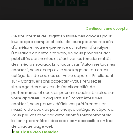
NEWSLETTER
Continuer sans accepter
INSCRIVEZ-VOUS ICI!
Ce site internet de Brightfish utilise des cookies pour
leur propre compte et celui de leurs partenaires afin
d'améliorer votre expérience utilisateur, d'analyser
l'utilisation de notre site web, de vous proposer des
TOUTES LES NEWS
publicités pertinentes et d'activer les fonctionnalités
des médias sociaux. En cliquant sur "Autoriser tous les
cookies", vous acceptez le stockage de toutes les
catégories de cookies sur votre appareil. En cliquant
CINEVOX SUR FACEBOOK
sur « Continuer sans accepter » vous refusez le
stockage des cookies de fonctionnalité, de
performance et cookies pour une publicité ciblée sur
votre appareil. En cliquant sur "Paramètres des
cookies", vous pouvez définir vos préférences en
matière de cookies pour chaque catégorie séparée.
Vous pouvez modifier votre choix à tout moment via
le lien « paramètres des cookies » accessible en bas
de chaque page web.
Politique des Cookies
Designed by
Poids Plume
- Web by
Point Be