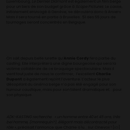
Luxembourg,
Le Dernier Diamant
est également un film belge
pour un tiers de son budget grâce à
Scope Pictures
. Le casse,
initialement envisagé à Genève, se déroulera donc à Anvers.
Mais il sera tourné en partie à Bruxelles. 51 des 55 jours de
tournages seront concentrés en Belgique.
On sait depuis belle lurette qu’
Annie Cordy
fera partie du
casting. Elle interprétera une digne bourgeoise qui sera la
victime collatérale de ce braquage spectaculaire. Mais il
vient tout juste de nous le confirmer, l’excellent
Charlie
Dupont
a également rejoint l’aventure. L’acteur le plus
désopilant du cinéma belge n’a pas été engagé pour son
humour caustique, mais pour son talent dramatique et… pour
son physique.
ADK-KASTING recherche » un homme entre 40 et 45 ans, très
bel homme, (mannequin?), élégant mais décontracté pour
rôle »
, précisait l’annonce que Charlie a lu… sur Cinevox ! [
ici
]