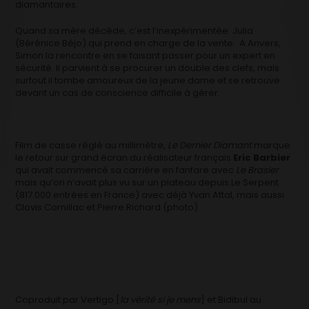
diamantaires.
Quand sa mère décède, c’est l’inexpérimentée Julia
(Bérénice Béjo) qui prend en charge de la vente. A Anvers,
Simon la rencontre en se faisant passer pour un expert en
sécurité. Il parvient à se procurer un double des clefs, mais
surtout il tombe amoureux de la jeune dame et se retrouve
devant un cas de conscience difficile à gérer.
Film de casse réglé au millimètre,
Le Dernier Diamant
marque
le retour sur grand écran du réalisateur français
Eric Barbier
qui avait commencé sa carrière en fanfare avec
Le Brasier
mais qu’on n’avait plus vu sur un plateau depuis Le Serpent
(817.000 entrées en France) avec déjà Yvan Attal, mais aussi
Clovis Cornillac et Pierre Richard (photo).
Coproduit par Vertigo [
la vérité si je mens
] et Bidibul au