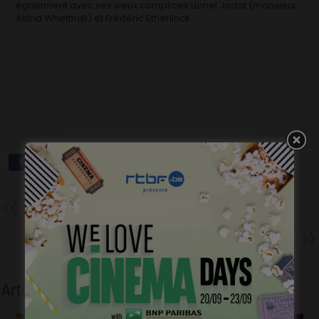
également avec ses vieux complices Lionel Jadot (monsieur
Astrid Whettnall) et Frédéric Etherlinck.
Précédent
La Religieuse – Bande annonce
Suivant
Une Chanson Pour Ma Mère –
Dave – le plaisir avant tout
Articles liés