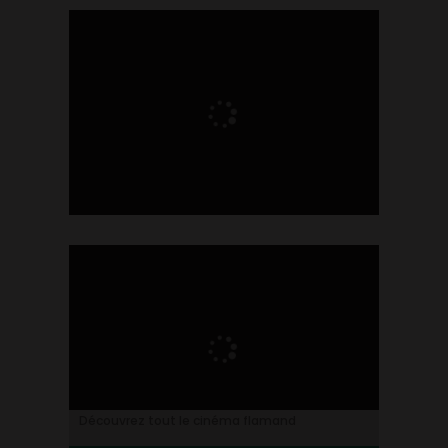
Ontdek alles over de Vlaamse cinema
Découvrez tout le cinéma flamand