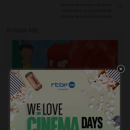
Bande-annonce: « Illusions
perdues », avec Cécile de
France et Salomé Dewaels
Articles liés
« Grosse colère & fantaisies », accompagner les
émotions des tous petits
janvier 24, 2023