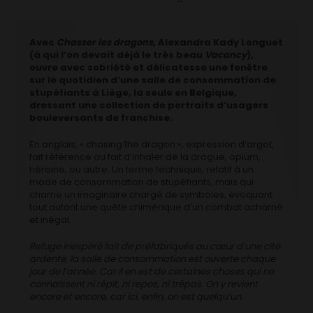
Avec
Chasser les dragons
, Alexandra Kady Longuet
(à qui l’on devait déjà le très beau
Vacancy
),
ouvre avec sobriété et délicatesse une fenêtre
sur le quotidien d’une salle de consommation de
stupéfiants à Liège, la seule en Belgique,
dressant une collection de portraits d’usagers
bouleversants de franchise.
En anglais, « chasing the dragon », expression d’argot,
fait référence au fait d’inhaler de la drogue, opium,
héroïne, ou autre. Un terme technique, relatif à un
mode de consommation de stupéfiants, mais qui
charrie un imaginaire chargé de symboles, évoquant
tout autant une quête chimérique d’un combat acharné
et inégal.
Refuge inespéré fait de préfabriqués au cœur d’une cité
ardente, la salle de consommation est ouverte chaque
jour de l’année. Car il en est de certaines choses qui ne
connaissent ni répit, ni repos, ni trépas. On y revient
encore et encore, car ici, enfin, on est quelqu’un.