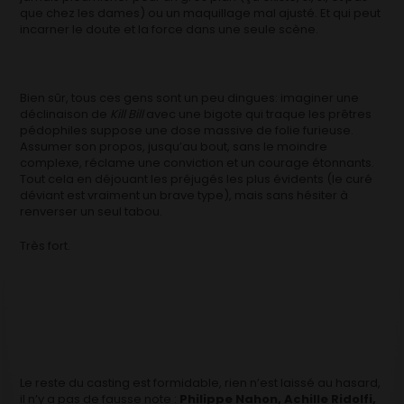
que chez les dames) ou un maquillage mal ajusté. Et qui peut
incarner le doute et la force dans une seule scène.
Bien sûr, tous ces gens sont un peu dingues: imaginer une
déclinaison de
Kill Bill
avec une bigote qui traque les prêtres
pédophiles suppose une dose massive de folie furieuse.
Assumer son propos, jusqu’au bout, sans le moindre
complexe, réclame une conviction et un courage étonnants.
Tout cela en déjouant les préjugés les plus évidents (le curé
déviant est vraiment un brave type), mais sans hésiter à
renverser un seul tabou.
Très fort.
Le reste du casting est formidable, rien n’est laissé au hasard,
il n’y a pas de fausse note :
Philippe Nahon, Achille Ridolfi,