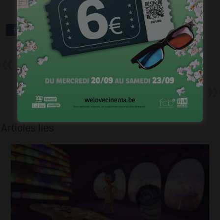
Précédent
Kino Kabaret International de
Bruxelles : la relève du cinéma?
Suivant
Borgman, coproduction belgo-
dano-néerlandaise à Cannes
Articles liés