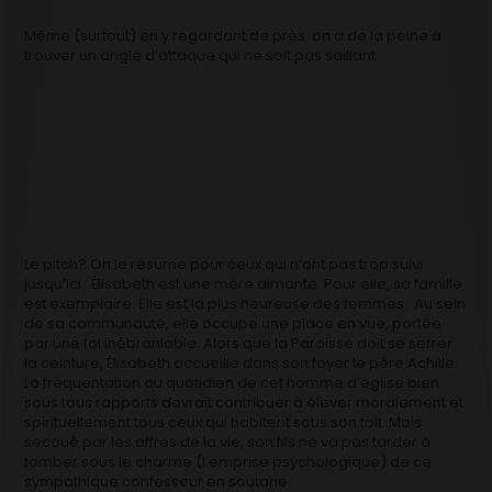
Même (surtout) en y regardant de près, on a de la peine à
trouver un angle d’attaque qui ne soit pas saillant.
Le pitch? On le résume pour ceux qui n’ont pas trop suivi
jusqu’ici : Élisabeth est une mère aimante. Pour elle, sa famille
est exemplaire. Elle est la plus heureuse des femmes. Au sein
de sa communauté, elle occupe une place en vue, portée
par une foi inébranlable. Alors que la Paroisse doit se serrer
la ceinture, Élisabeth accueille dans son foyer le père Achille.
La fréquentation au quotidien de cet homme d’église bien
sous tous rapports devrait contribuer à élever moralement et
spirituellement tous ceux qui habitent sous son toit. Mais
secoué par les affres de la vie, son fils ne va pas tarder à
tomber sous le charme (l’emprise psychologique) de ce
sympathique confesseur en soutane.