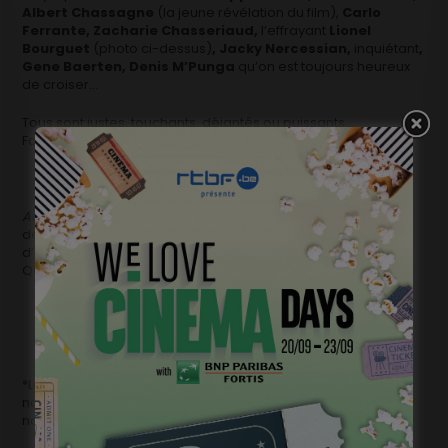
Albert Chassagne
(la jeune révélation du film),
Carlo
Ferrante, Zacharie Chasseriaud,
l’effrayant
Lionel
Bourguet
(photo ci-dessus)
, Jacky Nercessian,
inquiétant
,
Gene Baerten, Denis M’Punga
qu’on est toujours heureux
de croiser…
Tous sont justes, touchants, déjantés ou puissants.
Formidablement bien dirigés.
Au nom du fils
ne plaira pas à tout le monde, ça non. Mais il
deviendra une œuvre culte pour certains et un sujet
d’excitation cinéphile pour beaucoup.
Que demander de plus quand on est un artiste, un vrai?
*Le titre de cet article a été imaginé par Charlie Dupont qui
nous en a gracieusement cédé les droits pour 99 ans [on
note : penser à le changer en avril 2112!]