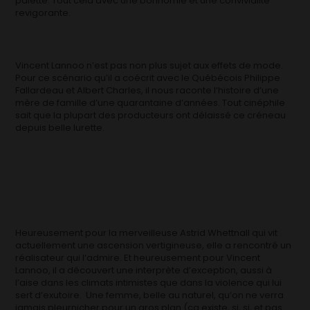
palette. Tout cela avec une bonhomie et une convivialité
revigorante.
Vincent Lannoo n’est pas non plus sujet aux effets de mode.
Pour ce scénario qu’il a coécrit avec le Québécois Philippe
Fallardeau et Albert Charles, il nous raconte l’histoire d’une
mère de famille d’une quarantaine d’années. Tout cinéphile
sait que la plupart des producteurs ont délaissé ce créneau
depuis belle lurette.
Heureusement pour la merveilleuse Astrid Whettnall qui vit
actuellement une ascension vertigineuse, elle a rencontré un
réalisateur qui l’admire. Et heureusement pour Vincent
Lannoo, il a découvert une interprète d’exception, aussi à
l’aise dans les climats intimistes que dans la violence qui lui
sert d’exutoire. Une femme, belle au naturel, qu’on ne verra
jamais pleurnicher pour un gros plan (ça existe, si, si, et pas