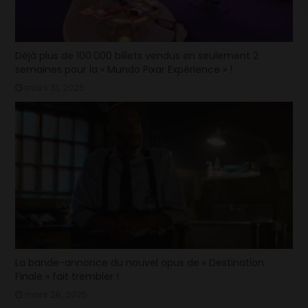
Déjà plus de 100.000 billets vendus en seulement 2
semaines pour la « Mundo Pixar Expérience » !
mars 31, 2025
La bande-annonce du nouvel opus de « Destination
Finale » fait trembler !
mars 26, 2025