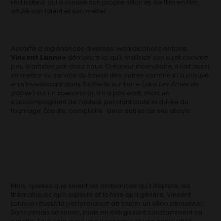
réalisateur qui a creusé son propre sillon et, de film en film,
affûté son talent et son métier.
Assoiffé d’expériences diverses, workalcoholic notoire,
Vincent Lannoo
démontre ici qu’il maîtrise son sujet comme
peu d’artistes par chez nous. Créateur incendiaire, il sait aussi
se mettre au service du travail des autres comme il l’a prouvé
en s’investissant dans Six Pieds sur Terre (aka
Les Âmes de
papier
) sur un scénario qu’il n’a pas écrit, mais en
s’accompagnant de l’auteur pendant toute la durée du
tournage. Écoute, complicité : deux autres de ses atouts.
Mais, quelles que soient les ambiances qu’il déploie, les
thématiques qu’il exploite et la folie qu’il génère, Vincent
Lannoo réussit la performance de tracer un sillon personnel.
Sans jamais se renier, mais en élargissant constamment sa