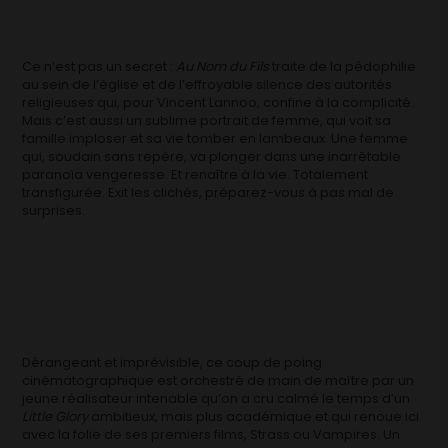
Ce n’est pas un secret :
Au Nom du Fils
traite de la pédophilie
au sein de l’église et de l’effroyable silence des autorités
religieuses qui, pour Vincent Lannoo, confine à la complicité.
Mais c’est aussi un sublime portrait de femme, qui voit sa
famille imploser et sa vie tomber en lambeaux. Une femme
qui, soudain sans repère, va plonger dans une inarrêtable
paranoïa vengeresse. Et renaître à la vie. Totalement
transfigurée. Exit les clichés, préparez-vous à pas mal de
surprises.
Dérangeant et imprévisible, ce coup de poing
cinématographique est orchestré de main de maître par un
jeune réalisateur intenable qu’on a cru calmé le temps d’un
Little Glory
ambitieux, mais plus académique et qui renoue ici
avec la folie de ses premiers films, Strass ou Vampires. Un