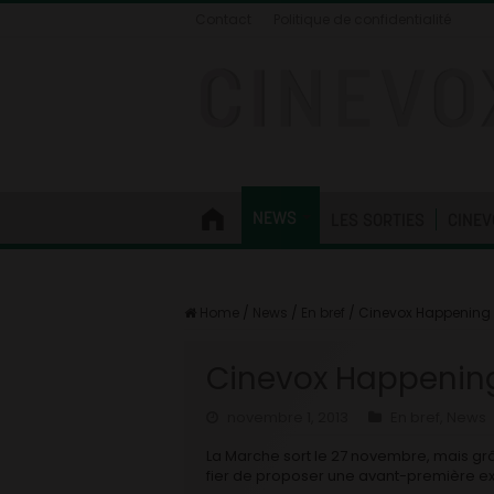
Contact
Politique de confidentialité
NEWS
LES SORTIES
CINEV
Home
/
News
/
En bref
/
Cinevox Happening 
Cinevox Happening
novembre 1, 2013
En bref
,
News
La Marche sort le 27 novembre, mais grâ
fier de proposer une avant-première exce