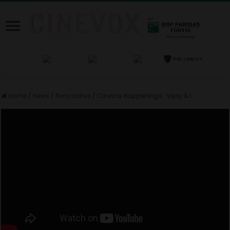
Home
/
News
/
Rencontres
/
Cinevox Happenings : Vijay & I