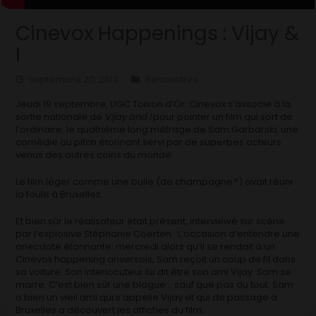
Cinevox Happenings : Vijay &
I
septembre 20, 2013
Rencontres
Jeudi 19 septembre, UGC Toison d’Or: Cinevox s’associe à la
sortie nationale de
Vijay and I
pour pointer un film qui sort de
l’ordinaire, le quatrième long métrage de Sam Garbarski, une
comédie au pitch étonnant servi par de superbes acteurs
venus des autres coins du monde.
Le film léger comme une bulle (de champagne?) avait réuni
la foule à Bruxelles.
Et bien sûr le réalisateur était présent, interviewé sur scène
par l’explosive Stéphanie Coerten. L’occasion d’entendre une
anecdote étonnante: mercredi alors qu’il se rendait à un
Cinevox happening anversois, Sam reçoit un coup de fil dans
sa voiture. Son interlocuteur lui dit être son ami Vijay. Sam se
marre. C’est bien sûr une blague… sauf que pas du tout. Sam
a bien un vieil ami qui s’appelle Vijay et qui de passage à
Bruxelles a découvert les affiches du film.