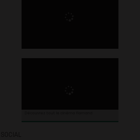
Ontdek alles over de Vlaamse cinema
Découvrez tout le cinéma flamand
SOCIAL