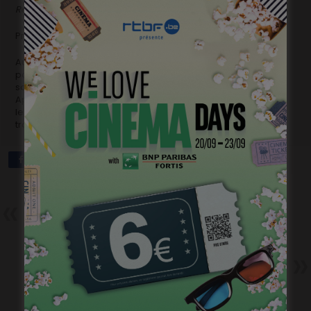
Réplique
d’
Antoine Giorgini
Production : Wrong Men North
Aujourd’hui, Tony Froissart, 18 ans, doit passer une audition
pour l’entrée au conservatoire, section art dramatique. Mais
son ami Steven, censé lui donner la réplique, n’est pas là.
Après avoir échoué à lui trouver un remplaçant, Tony quitte
les lieux, déterminé à ne plus jamais adresser la parole au
traître.
Précédent
42 nouveaux projets de films
aidés en Fédération Wallonie-
Bruxelles
Suivant
Commission de Sélection des
Films – 3e session 2014 –
Documentaires, Lab…