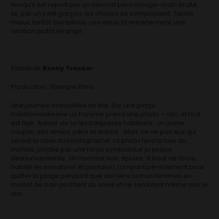
lorsqu’il est rejoint par un second personnage-main bruité,
lui, par un petit garçon, les choses se compliquent. Tantôt
rivaux, tantôt complices, ces deux-là entretiennent une
relation plutôt étrange.
Estate
de
Ronny Trocker
Production : Stempel Films
Une journée ensoleillée en été. Sur une plage
méditerranéenne un homme prend une photo – clic, et tout
est figé. Autour de lui les baigneurs habituels : un jeune
couple, des amies, père et enfant… Mais ce ne pas eux qui
seront la cible du photographe. La photo fera le tour du
monde, portée par une force symbolique presque
déshumanisante : Un homme noir, épuisé, à bout de force,
habillé en sweatshirt et pantalon, rampant péniblement pour
quitter la plage pendant que derrière lui trois femmes en
maillot de bain profitent du soleil et ne semblent même pas le
voir.