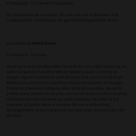
Production : On Move Productions
Un dimanche de canicule. Un coin de nos Ardennes. Une
route barrée. Une bande de gamins trompent leur ennui.
La licorne
de
Rémi Durin
Production : La Boîte, …
Alors qu’il se promène dans la forêt de son petit royaume, un
petit roi aperçoit un être extraordinaire blanc comme la
neige, rapide comme le vent et avec une corne sur le front.
Malheureusement, la créature disparaît aussitôt, et malgré
l’aide du chevalier Petitpas, elle reste introuvable. Seule la
petite reine, tendre et douce, va réussir à rencontrer l’animal
mythique et à le ramener au petit château. Le petit roi est
comblé, la petite reine s’occupe de son invitée mais,
étrangement, la licorne passe ses journées et ses nuits à la
fenêtre.