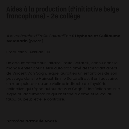
Aides à la production (d’initiative belge
francophone) – 2e collège
A la recherche d’Emilio Saltarelli
de
Stéphane et Guillaume
Malandrin
(photo)
Production : Altitude 100
Un documentaire sur l’affaire Emilio Saltarelli, connu dans le
monde entier pour s’être autoproclamé descendant direct
de Vincent Van Gogh, lequel aurait eu un enfant lors de son
passage dans le Hainaut. Emilio Saltarelli est ‘il un faussaire,
un manipulateur ou une victime indirecte de l’hystérie
collective qui règne autour de Van Gogh ? Une fiction sous le
signe du documentaire qui cherche a démêler le vrai du
faux… ou peut-être le contraire.
Bambi
de
Nathalie André