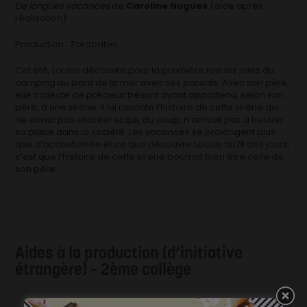
De longues vacances
de
Caroline Nugues
(aide après
réalisation)
Production : Zorobabel
Cet été, Louise découvre pour la première fois les joies du
camping au bord de la mer avec ses parents. Avec son père,
elle collecte de précieux trésors ayant appartenu, selon son
père, à une sirène. Il lui raconte l’histoire de cette sirène qui
ne savait pas chanter et qui, du coup, n’arrivait pas à trouver
sa place dans la société. Les vacances se prolongent plus
que d’accoutumée et ce que découvre Louise au fil des jours,
c’est que l’histoire de cette sirène pourrait bien être celle de
son père.
Aides à la production (d’initiative
étrangère) – 2ème collège