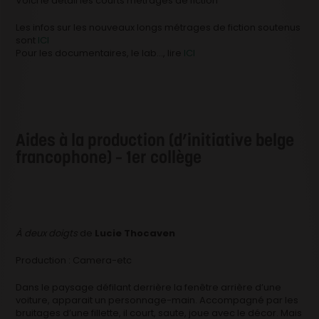
Voici le détail les courts métrages de fiction
Les infos sur les nouveaux longs métrages de fiction soutenus
sont
ICI
Pour les documentaires, le lab…, lire
ICI
Aides à la production (d’initiative belge
francophone) – 1er collège
À deux doigts
de
Lucie Thocaven
Production : Camera-etc
Dans le paysage défilant derrière la fenêtre arrière d’une
voiture, apparait un personnage-main. Accompagné par les
bruitages d’une fillette, il court, saute, joue avec le décor. Mais