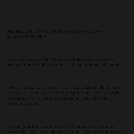
SIRENE DE LUNE de Psyché Piras et Sophie Collay (NB –
Belgique 2006 – 15’)
Une coproduction P.B.C. Pictures/Ambiances asbl avec
Psyché Piras, Benoît Verhaert, Elie Lison et Daniela Bisconti.
Il était une fois… Une fois par mois… Les nuits de pleine lune…
Une petite sirène qui retrouve ses jambes… Il était une fois…
Une fois par mois… Les nuits de pleine lune… Un marin qui
retrouve sa belle…
Psyché Piras lit la nouvelle d’Ivan Alvarez, » Eva reste au
placard les nuits de pleine lune » dans laquelle il évoque sa