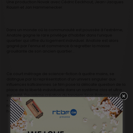
Une production Novak avec Cédric Eeckhout, Jean-Jacques
Rausin et Jan Hammenecker.
Dans un monde où la communauté est poussée à l’extrême,
Anatole gagne le rare privilège d’habiter dans l’unique
quartier qui offre du logement individuel. Anatole est alors
gagné par l’ennui et commence à regretter la masse
grouillante de son ancien quartier…
Ce court métrage de science-fiction à quatre mains, se
distingue par la représentation d’un univers singulier aux
influences kafkaïennes. Le film pose la délicate question de la
place de la liberté individuelle dans un système clos et ultra
surveillé. Deuxième création du tandem Sirot-Balboni, après
« Dernière partie » qui affichait déjà un goût pour le décalé, le
film décline de façon intrigante les paradoxes de l’être
humain sur fond d’angoisse existentielle.