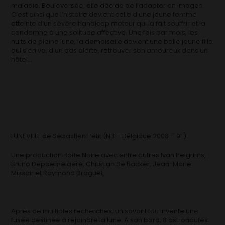
maladie. Bouleversée, elle décide de l’adapter en images.
C’est ainsi que l’histoire devient celle d’une jeune femme
atteinte d’un sévère handicap moteur qui la fait souffrir et la
condamne à une solitude affective. Une fois par mois, les
nuits de pleine lune, la demoiselle devient une belle jeune fille
qui s’en va, d’un pas alerte, retrouver son amoureux dans un
hôtel…
LUNEVILLE de Sébastien Petit (NB – Belgique 2008 – 9’ )
Une production Boîte Noire avec entre autres Ivan Pelgrims,
Bruno Depaemelaere, Christian De Backer, Jean-Marie
Missair et Raymond Draguet.
Après de multiples recherches, un savant fou invente une
fusée destinée à rejoindre la lune. A son bord, 8 astronautes