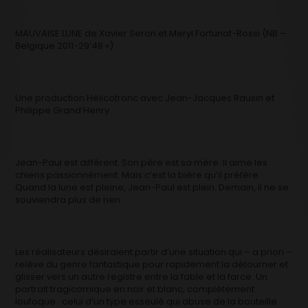
MAUVAISE LUNE de Xavier Seron et Meryl Fortunat-Rossi (NB –
Belgique 2011-29’48 »)
Une production Hélicotronc avec Jean-Jacques Rausin et
Philippe Grand’Henry.
Jean-Paul est différent. Son père est sa mère. Il aime les
chiens passionnément. Mais c’est la bière qu’il préfère.
Quand la lune est pleine, Jean-Paul est plein. Demain, il ne se
souviendra plus de rien.
Les réalisateurs désiraient partir d’une situation qui – a priori –
relève du genre fantastique pour rapidement la détourner et
glisser vers un autre registre entre la fable et la farce. Un
portrait tragicomique en noir et blanc, complètement
loufoque : celui d’un type esseulé qui abuse de la bouteille.