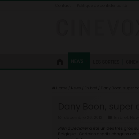
Contact
Politique de confidentialité
NEWS
LES SORTIES
CINEV
Home
/
News
/
En bref
/
Dany Boon, super c
Dany Boon, super 
décembre 26, 2012
En bref
,
New
Rien à Déclarer
a été un des très gros 
Belgique. Certains esprits chagrins ont e