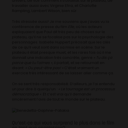
univers, de voir comment il travaillait sur le plateau, de
travailler aussi avec Virginie Efira, et Charlotte
Rampling, Lambert Wilson, bien sûr.
Très stressée aussi! Je me souviens que j’avais vu la
conférence de presse du film
Elle
, où les acteurs
expliquaient que Paul dit très peu de choses sur le
plateau, qu’il ne se focalise pas sur la psychologie des
personnages. Isabelle Huppert précisait que les clés
de ce qu’il veut sont dans sa mise en scène. Sur le
plateau il était presque muet, et les rares fois où il me
donnait une indication très concrète, genre
« Tu dis ça
parce que tu l’aimes »
, il partait, et se retournait en
disant:
« Ou peut-être pas! »
C’était vraiment un
exercice très intéressant de se laisser aller comme ça.
On se sent très responsabilisé. D’ailleurs, je l’ai entendu
un jour dire à quelqu’un :
« Le tournage est un processus
démocratique »
. Et c’est vrai qu’il demande
sincèrement l’avis de tout le monde sur le plateau.
Qu’est-ce qui vous surprend le plus dans le film
en tant que spectatrice?