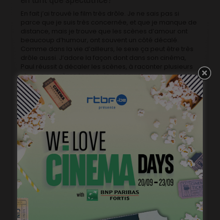
En fait j’ai trouvé le film très drôle. Je ne sais pas si
parce que je suis très concernée, et que je manque de
distance, mais je trouve que les scènes d’amour ont
beaucoup d’humour, ont souvent un côté décalé.
Comme dans la vie d’ailleurs, le sexe ça peut être très
drôle aussi. J’adore la façon dont dans son cinéma,
Paul réussit à décaler les scènes, à raconter plusieurs
choses en même temps. Je me souviens que quand
j’ai découvert
Basic Instinct
, je trouvais la scène
d’amour au coeur du film à la fois excitante bien sûr, et
très érotique, mais aussi terriblement stressante, à
cause de la tension dramatique.
Quels sont vos projets?
Je suis actuellement en train de tourner la 2e saison
d’
Ovni(s)
, avec Melvil Poupaud notamment. J’ai aussi
tourné il y a quelques semaines dans
Les Cinq Diables
,
un film de Léa Mysius avec Adèle Exarchopoulos, une
expérience incroyable, c’était très inspirant de voir
travailler Adèle, qui est très généreuse aussi bien en
tant qu’actrice qu’en tant que personne. Et j’adore le
cinéma de Léa Mysius, j’avais adoré son film précédent,
Ava
. C’est un rôle secondaire, mais j’ai hâte de