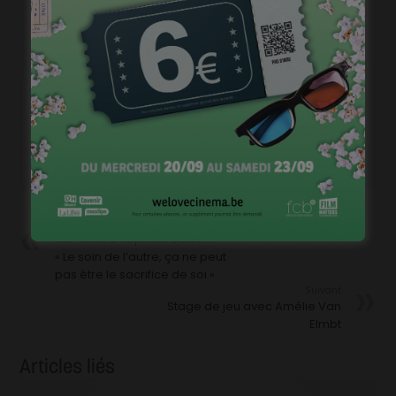
découvrir le film.
Précédent
Ann Sirot & Raphaël Balboni:
« Le soin de l’autre, ça ne peut
pas être le sacrifice de soi »
Suivant
Stage de jeu avec Amélie Van
Elmbt
Articles liés