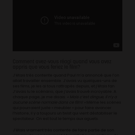
Comment avez-vous réagi quand vous avez
appris que vous feriez le film?
J’étais très contente quand Paul m’a annoncé que l’on
allait travailler ensemble. J’avais vu quelques-uns de
ses films, je les ai tous rattrapés depuis, et j’étais fan.
J’avais lu le scénario, que j’avais trouvé incroyable. A
chaque page, je me disais:
« Mais c’est dingue, il n’y a
aucune scène normale dans ce film! »
Même les scènes
qui pourraient juste « meubler » pour faire avancer
l’histoire, il y a toujours un twist qui vient déstabiliser le
spectateur. On est tout le temps aux aguets.
J’étais vraiment très contente de faire partie de son