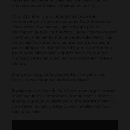
réveille chez Benedetta ses désirs et bien d’autres
choses encore. C’est un déclencheur en fait.
Quand j’ai lu le livre sur lequel s’est basé Paul
Verhoeven pour écrire le scénario,
Soeur Benedetta
entre sainte et lesbienne
, j’ai été frappé par la
description que l’autrice Judith C. Brown fait du couvent
comme un lieu de résistance, de révolution féminine,
de révolte. Les femmes allaient souvent au couvent
pour échapper à la société de l’époque, extrêmement
patriarcale. Elle pouvait y apprendre à lire, à écrire,
choses qu’elles ne pouvaient pas forcément faire en
dehors.
Mon personnage effectivement fuit son père, ses
frères, et va s’épanouir dans ce contexte.
Et puis dans les films de Paul, les personnages féminins
sont toujours très complexes, ils sont assez sombres,
leur morale et leurs intentions sont souvent troubles. Ici,
ce qu’elles veulent, c’est le pouvoir, et elles font tout
faire pour l’avoir.