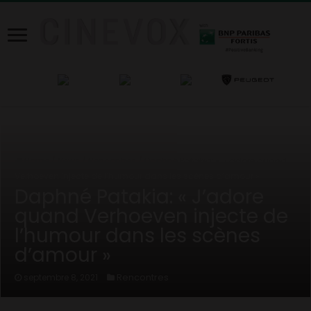
Home
/
News
/
Rencontres
/
Daphné Patakia: « J’adore quand
Verhoeven injecte de l’humour dans les scènes d’amour »
Daphné Patakia: « J’adore
quand Verhoeven injecte de
l’humour dans les scènes
d’amour »
Rencontres
septembre 8, 2021