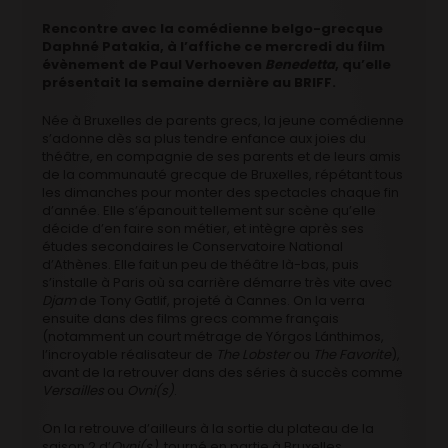
Rencontre avec la comédienne belgo-grecque
Daphné Patakia, à l’affiche ce mercredi du film
évènement de Paul Verhoeven
Benedetta
, qu’elle
présentait la semaine dernière au BRIFF.
Née à Bruxelles de parents grecs, la jeune comédienne
s’adonne dès sa plus tendre enfance aux joies du
théâtre, en compagnie de ses parents et de leurs amis
de la communauté grecque de Bruxelles, répétant tous
les dimanches pour monter des spectacles chaque fin
d’année. Elle s’épanouit tellement sur scène qu’elle
décide d’en faire son métier, et intègre après ses
études secondaires le Conservatoire National
d’Athènes. Elle fait un peu de théâtre là-bas, puis
s’installe à Paris où sa carrière démarre très vite avec
Djam
de Tony Gatlif, projeté à Cannes. On la verra
ensuite dans des films grecs comme français
(notamment un court métrage de Yórgos Lánthimos,
l’incroyable réalisateur de
The Lobster
ou
The Favorite
),
avant de la retrouver dans des séries à succès comme
Versailles
ou
Ovni(s)
.
On la retrouve d’ailleurs à la sortie du plateau de la
saison 2 d’
Ovni(s)
, tourné en partie à Bruxelles,