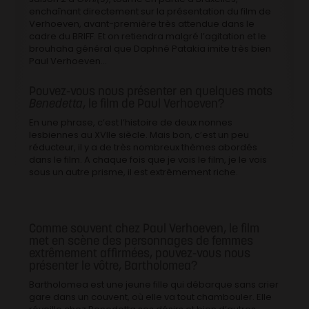
enchaînant directement sur la présentation du film de
Verhoeven, avant-première très attendue dans le
cadre du BRIFF. Et on retiendra malgré l’agitation et le
brouhaha général que Daphné Patakia imite très bien
Paul Verhoeven…
Pouvez-vous nous présenter en quelques mots
Benedetta
, le film de Paul Verhoeven?
En une phrase, c’est l’histoire de deux nonnes
lesbiennes au XVIIe siècle. Mais bon, c’est un peu
réducteur, il y a de très nombreux thèmes abordés
dans le film. A chaque fois que je vois le film, je le vois
sous un autre prisme, il est extrêmement riche.
Comme souvent chez Paul Verhoeven, le film
met en scène des personnages de femmes
extrêmement affirmées, pouvez-vous nous
présenter le vôtre, Bartholomea?
Bartholomea est une jeune fille qui débarque sans crier
gare dans un couvent, où elle va tout chambouler. Elle