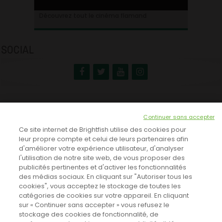
Ontdek alles over de Vlaamse cinema
Découvrez tout le cinéma flamand
SOCIAL
NEWSLETTER
Continuer sans accepter
INSCRIVEZ-VOUS ICI!
Ce site internet de Brightfish utilise des cookies pour
leur propre compte et celui de leurs partenaires afin
d'améliorer votre expérience utilisateur, d'analyser
l'utilisation de notre site web, de vous proposer des
TOUTES LES NEWS
publicités pertinentes et d'activer les fonctionnalités
des médias sociaux. En cliquant sur "Autoriser tous les
cookies", vous acceptez le stockage de toutes les
catégories de cookies sur votre appareil. En cliquant
CINEVOX SUR FACEBOOK
sur « Continuer sans accepter » vous refusez le
stockage des cookies de fonctionnalité, de