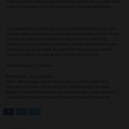
Eldorado
et les
Géants
, Bouli continue de tracer son sillon très
personnel avec un projet original qui fait vraiment envie.
Le réalisateur y tient un des deux rôles principaux avec son
copain Albert Dupontel. Le reste du casting est fort alléchant
puisqu’on retrouvera David Murgia, Suzanne Clément,
Michael Lonsdale, Philippe Rebbot, Serge Riaboukine (avec
qui il vient de jouer dans Je suis mort, mais j’ai des amis),
Lionel Abelanski, Virgile Bramly et Max von Sydow.
Sortie belge le 22 février
Réalisation :
Bouli Lanners
Cast :
Albert Dupontel, Bouli Lanners, Suzanne Clément,
Michael Lonsdale, Aurore Broutin, David Murgia, Philippe
Rebbot, Serge Riaboukine, Lionel Abelanski, Virgile Bramly,
avec la participation exceptionnelle de Max Von Sydow
Précédent