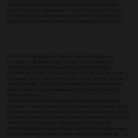
année à Cannes. Produit par Christmas in July (France),
Versus Production (Belgique), France 3 Cinéma, F comme
Film (France), en coproduction avec RTBF, Prime Time et
Belgacom, le film sera distribué en Belgique par O’brother.
DIEGO STAR de Frédérick Pelletier (Québec/Belgique)
Un cargo sur le fleuve Saint-Laurent. Dans la salle des
machines, un incident majeur se produit. Traoré, un
mécanicien ivoirien, est injustement accusé. Le bateau est
remorqué au chantier maritime de Lévis pour être réparé.
Dans l’intervalle, l’équipage est hébergé par les habitants.
Loin des siens et de ses repères, Traoré s’enfonce dans
l’hiver québécois…
Après plusieurs courts métrages, le cinéaste québécois
Frédérick Pelletier signe ici son premier long métrage, Diego
Star, dont le projet a bénéficié de l’expertise du Forum de la
Production à Namur en 2009. Produit par Metafilms (Québec)
et Man’s Films Productions (Belgique), ce drame est
interprété par Issaka Sawadogo (découvert dans Si le vent
soulève les sables de Marion Hänsel et L’Envahisseur de