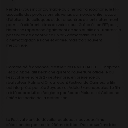
Rendez-vous incontournable du cinéma francophone, le FIFF
accueille des professionnels venus du monde entier autour
d’ateliers, de colloques et de rencontres qui ont notamment
permis à différents films de voir le jour. Grâce à son FIFFpass,
Namur se rapproche également de son public en lui offrant la
possibilité de découvrir à un prix démocratique une
cinématographie riche et variée, mais trop souvent
méconnue.
Comme déjà annoncé, c’est le film LA VIE D’ADELE – Chapitres
1 et 2 d’Abdellatif Kechiche qui fera l’ouverture officielle du
Festival le vendredi 27 septembre, en présence du
réalisateur. Palme d’Or du récent Festival de Cannes, le film
est interprété par Léa Seydoux et Adèle Exarchopoulos. Le film
a é té coproduit en Belgique par Scope Pictures et Catherine
Salée fait partie de la distribution.
Le Festival vient de dévoiler quelques nouveaux films
sélectionnés pour cette 28ème édition. Dont deux films très