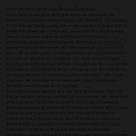
HENRI de Yolande Moreau (France/Belgique)
Henri, la cinquantaine, d’origine italienne, tient avec sa
femme Rita un petit restaurant près de Charleroi, « La Cantina
». Une fois les clients partis, Henri retrouve ses copains, Bibi et
René, des piliers de comptoirs ; ensemble ils tuent le temps
devant quelques bières en partageant leur passion
commune, les pigeons voyageurs. Rita meurt subitement,
laissant Henri désemparé. Leur fille Laetitia propose alors à
Henri de se faire aider au restaurant par un « papillon blanc »,
comme on appelle les résidents d’un foyer d’handicapés
mentaux proche de « La Cantina ». Rosette est de ceux-là. Elle
est joyeuse, bienveillante et ne voit pas le mal. Son handicap
est léger, elle est simplement un peu « décalée ». Elle rêve
d’amour, de sexualité et de normalité. Avec l’arrivée de
Rosette, une nouvelle vie s’organise.
Aussi émouvante devant que derrière la caméra, l’actrice
belge Yolande Moreau coréalisait son premier film, Quand la
mer monte en 2004, remportant le César de la meilleure
première œuvre, le César de la meilleure actrice, le Prix Louis
Delluc du premier film et le Bayard d’Or de la meilleure
comédienne à Namur, tandis que Wim Willaert recevait le
Bayard d’Or du meilleur comédien ! Interprétée par Pippo
Delbono, Candy Ming et Jackie Berroyer, sa nouvelle
réalisation, Henri, clôturait la Quinzaine des Réalisateurs cette