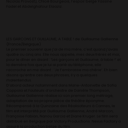
Nicolas Provost), Chloé Bourgeois, l’espoir belge Yassine
Fadel et Abdelghafour Elaaziz.
LES GARCONS ET GUILLAUME, A TABLE ! de Guillaume Gallienne
(France/Belgique)
Le premier souvenir que j’ai de ma mère, c’est quand j’avais
quatre ou cinq ans. Elle nous appelle, mes deux frères et moi,
pour le dîner en disant : ‘Les garçons et Guillaume, à table !’ et
la dernière fois que je lui ai parlé au téléphone, elle
raccroche en me disant : ‘Je t’embrasse ma chérie’. Eh bien
disons qu’entre ces deux phrases, il y a quelques
malentendus.
D’abord acteur notamment dans Marie-Antoinette de Sofia
Coppola et Fauteuils d’orchestre de Danièle Thompson,
Guillaume Gallienne réalise ici son premier long métrage,
adaptation de sa propre pièce de théâtre éponyme.
Récompensé à la Quinzaine des Réalisateurs à Cannes, le
film est interprété par Guillaume Gallienne, André Marcon,
Françoise Fabian, Nanou Garcia et Diane Kruger. Le film sera
distribué en Belgique par Victory Productions. Nexus Factory a
assuré la production belge du film.