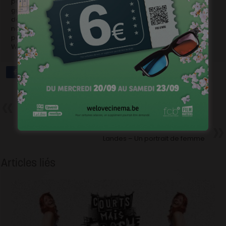
pendant la guerre au Congo dans Un amour pendant la
guerre ou encore les victimes de l’Unité spéciale des forces
de l’ordre au Cameroun dans Une affaire de Nègres. Son
nouveau documentaire, Sdérot, seconde classe est produit
par AMIP (France), Neon Rouge Production (Belgique) et
Waza Images (Cameroun).
Précédent
La Marche – Olivier Gourmet –
Premier choix du réalisateur
Suivant
Landes – Un portrait de femme
Articles liés