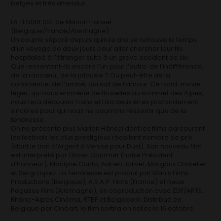
belges et très attendus…
LA TENDRESSE de Marion Hänsel
(Belgique/France/Allemagne)
Un couple séparé depuis quinze ans se retrouve le temps
d’un voyage de deux jours pour aller chercher leur fils
hospitalisé à l’étranger suite à un grave accident de ski.
Que ressentent-ils encore l’un pour l’autre; de l’indifférence,
de la rancœur, de la jalousie ? Ou peut-être de la
connivence, de l’amitié, qui sait de l’amour. Ce road-movie
léger, qui nous emmène de Bruxelles au sommet des Alpes,
nous fera découvrir Frans et Lisa deux êtres profondément
sincères pour qui nous ne pourrons ressentir que de la
tendresse.
On ne présente plus Marion Hänsel dont les films parcourent
les festivals les plus prestigieux récoltant nombre de prix
(dont le Lion d’Argent à Venise pour Dust). Son nouveau film
est interprété par Olivier Gourmet (notre Président
d’honneur), Marilyne Canto, Adrien Jolivet, Margaux Chatelier
et Sergi Lopez. La Tendresse est produit par Man’s Films
Productions (Belgique), A.S.A.P. Films (France) et Neue
Pegasos Film (Allemagne), en coproduction avec ZDF/ARTE,
Rhône-Alpes Cinéma, RTBF et Belgacom. Distribué en
Belgique par Cinéart, le film sortira en salles le 16 octobre.