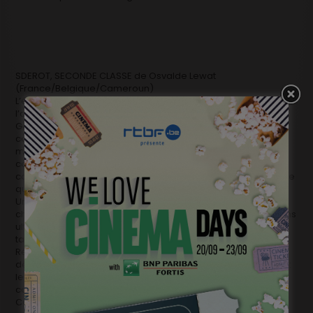
SDEROT, SECONDE CLASSE de Osvalde Lewat
(France/Belgique/Cameroun)
L’école de cinéma de Sdérot. Créée par un ancien soldat de
l’armée israélienne. À deux kilomètre de la frontière avec
Gaza. Une école qui se veut un modèle d’intégration, de
cohabitation des communautés qui vivent en Israël. Un
microcosme, laboratoire sociologique d’Israël, où se
confrontent des idéologies, des positionnements politiques
complexes, paradoxaux… Le lieu d’une géopolitique culturelle
qui entend faire bouger les lignes…
Un espace clos où la vie quotidienne entre juifs, musulmans,
chrétiens, Palestiniens, Israéliens, radicaux de gauche, colons
ultranationalistes, sans être un long fleuve tranquille, réussit
tant bien que mal à se construire…
Réalisatrice franco-camerounaise, Osvalde Lewat prend la
défense des opprimés dans chacun de ses documentaires :
les Amérindiens dans Le Calumet de l’espoir, un prisonnier
condamné pour 4 ans mais laissé 33 ans en prison au
Cameroun dans Au-delà de la peine, les femmes violées