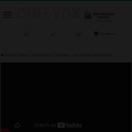
Home
/
News
/
Rencontres
/
Landes – Un portrait de femme