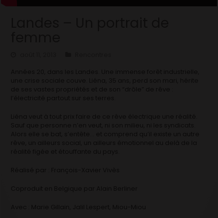
Landes – Un portrait de
femme
août 11, 2013
Rencontres
Années 20, dans les Landes. Une immense forêt industrielle,
une crise sociale couve. Liéna, 35 ans, perd son mari, hérite
de ses vastes propriétés et de son “drôle” de rêve :
l’électricité partout sur ses terres.
Liéna veut à tout prix faire de ce rêve électrique une réalité.
Sauf que personne n’en veut, ni son milieu, ni les syndicats.
Alors elle se bat, s’entête… et comprend qu’il existe un autre
rêve, un ailleurs social, un ailleurs émotionnel au delà de la
réalité figée et étouffante du pays.
Réalisé par : François-Xavier Vivès
Coproduit en Belgique par Alain Berliner
Avec : Marie Gillain, Jalil Lespert, Miou-Miou