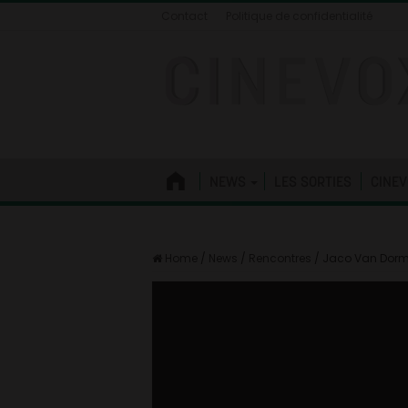
Contact
Politique de confidentialité
NEWS
LES SORTIES
CINEV
Home
/
News
/
Rencontres
/
Jaco Van Dorma