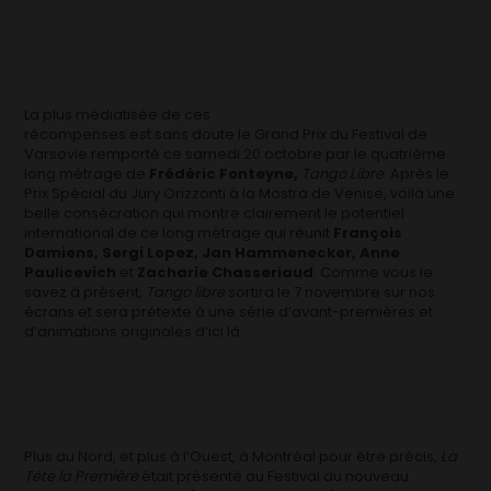
La plus médiatisée de ces
récompenses est sans doute le Grand Prix du Festival de
Varsovie remporté ce samedi 20 octobre par le quatrième
long métrage de
Frédéric Fonteyne,
Tango Libre
. Après le
Prix Spécial du Jury Orizzonti à la Mostra de Venise, voilà une
belle consécration qui montre clairement le potentiel
international de ce long métrage qui réunit
François
Damiens, Sergi Lopez, Jan Hammenecker, Anne
Paulicevich
et
Zacharie Chasseriaud
. Comme vous le
savez à présent,
Tango libre
sortira le 7 novembre sur nos
écrans et sera prétexte à une série d’avant-premières et
d’animations originales d’ici là.
Plus au Nord, et plus à l’Ouest, à Montréal pour être précis,
La
Tête la Première
était présenté au Festival du nouveau