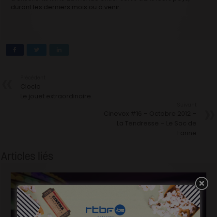
durant les derniers mois ou à venir.
Précédent
Cloclo
Le jouet extraordinaire.
Suivant
Cinevox #16 – Octobre 2012 –
La Tendresse – Le Sac de
Farine
Articles liés