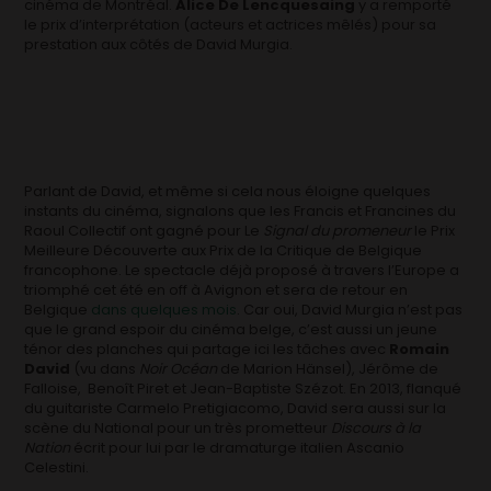
cinéma de Montréal.
Alice De Lencquesaing
y a remporté
le prix d’interprétation (acteurs et actrices mêlés) pour sa
prestation aux côtés de David Murgia.
Parlant de David, et même si cela nous éloigne quelques
instants du cinéma, signalons que les Francis et Francines du
Raoul Collectif ont gagné pour Le
Signal du promeneur
le Prix
Meilleure Découverte aux Prix de la Critique de Belgique
francophone. Le spectacle déjà proposé à travers l’Europe a
triomphé cet été en off à Avignon et sera de retour en
Belgique
dans quelques mois
. Car oui, David Murgia n’est pas
que le grand espoir du cinéma belge, c’est aussi un jeune
ténor des planches qui partage ici les tâches avec
Romain
David
(vu dans
Noir Océan
de Marion Hänsel), Jérôme de
Falloise, Benoît Piret et Jean-Baptiste Szézot. En 2013, flanqué
du guitariste Carmelo Pretigiacomo, David sera aussi sur la
scène du National pour un très prometteur
Discours à la
Nation
écrit pour lui par le dramaturge italien Ascanio
Celestini.