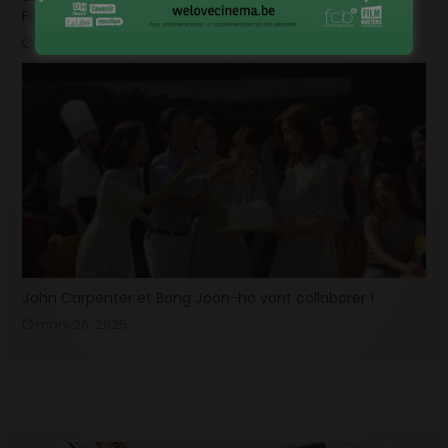
Finale » fait trembler !
mars 26, 2025
John Carpenter et Bong Joon-ho vont collaborer !
mars 26, 2025