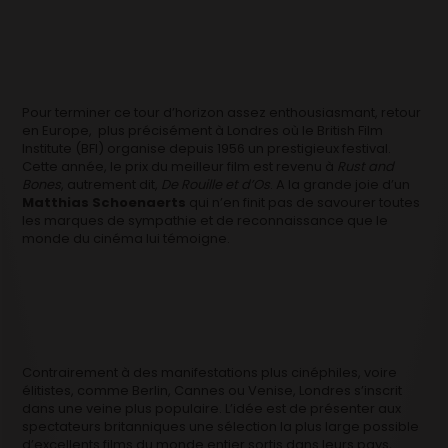
Pour terminer ce tour d’horizon assez enthousiasmant, retour
en Europe, plus précisément à Londres où le British Film
Institute (BFI) organise depuis 1956 un prestigieux festival.
Cette année, le prix du meilleur film est revenu à
Rust and
Bones
, autrement dit,
De Rouille et d’Os
. A la grande joie d’un
Matthias Schoenaerts
qui n’en finit pas de savourer toutes
les marques de sympathie et de reconnaissance que le
monde du cinéma lui témoigne.
Contrairement à des manifestations plus cinéphiles, voire
élitistes, comme Berlin, Cannes ou Venise, Londres s’inscrit
dans une veine plus populaire. L’idée est de présenter aux
spectateurs britanniques une sélection la plus large possible
d’excellents films du monde entier sortis dans leurs pays,