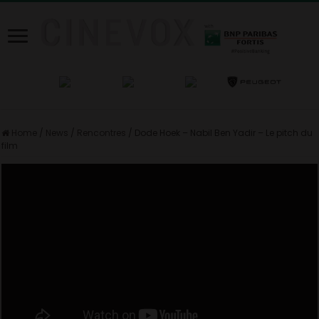
Home
/
News
/
Rencontres
/
Dode Hoek – Nabil Ben Yadir – Le pitch du
film