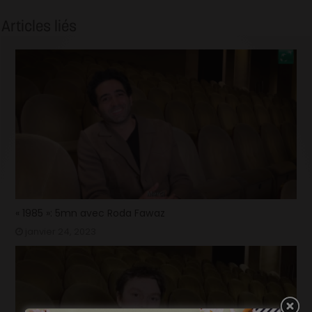
Articles liés
« 1985 »: 5mn avec Roda Fawaz
janvier 24, 2023