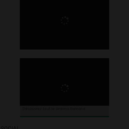
Ontdek alles over de Vlaamse cinema
Découvrez tout le cinéma flamand
SOCIAL