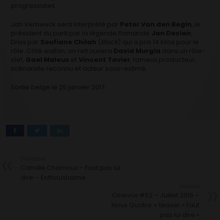
progressistes.
Jan Verbeeck sera interprété par
Peter Van den Begin
, le
président du parti par la légende flamande
Jan Decleir
,
Driss par
Soufiane Chilah
(
Black
) qui a pris 14 kilos pour le
rôle. Côté wallon, on retrouvera
David Murgia
dans un rôle-
clef,
Gael Maleux
et
Vincent Tavier
, fameux producteur,
scénariste reconnu et acteur sous-estimé.
Sortie belge le 25 janvier 2017
Précédent
Camille Chamoux – Faut pas lui
dire – Enthousiasme
Suivant
Cinevox #52 – Juillet 2016 –
Nous Quatre + teaser « Faut
pas lui dire »