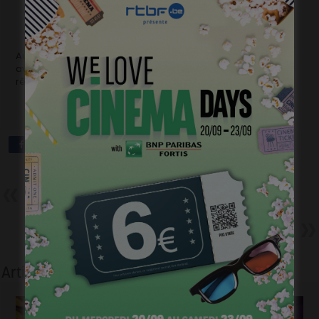
Au bout du compte, l’impression très positive qu’une belle
aventure vient de commencer. On vous tiendra très
régulièrement au courant, promis !
Précédent
Fenêtre sur doc : Chaumière –
documentaire inédit sur la Trois
Suivant
Qui assistera au Congrès ?
Articles liés