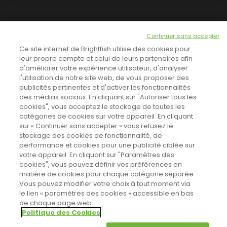
NEWSLETTER
Continuer sans accepter
INSCRIVEZ-VOUS ICI!
Ce site internet de Brightfish utilise des cookies pour
leur propre compte et celui de leurs partenaires afin
d'améliorer votre expérience utilisateur, d'analyser
l'utilisation de notre site web, de vous proposer des
TOUTES LES NEWS
publicités pertinentes et d'activer les fonctionnalités
des médias sociaux. En cliquant sur "Autoriser tous les
cookies", vous acceptez le stockage de toutes les
catégories de cookies sur votre appareil. En cliquant
CINEVOX SUR FACEBOOK
sur « Continuer sans accepter » vous refusez le
stockage des cookies de fonctionnalité, de
performance et cookies pour une publicité ciblée sur
votre appareil. En cliquant sur "Paramètres des
cookies", vous pouvez définir vos préférences en
matière de cookies pour chaque catégorie séparée.
Vous pouvez modifier votre choix à tout moment via
le lien « paramètres des cookies » accessible en bas
de chaque page web.
Politique des Cookies
Sahifa Theme
License is not validated, Go to the theme options
Designed by
Poids Plume
- Web by
Point Be
© Copyright 2011-2026, All Rights Reserved -
Politique de cookies
page to validate the license, You need a single license for each