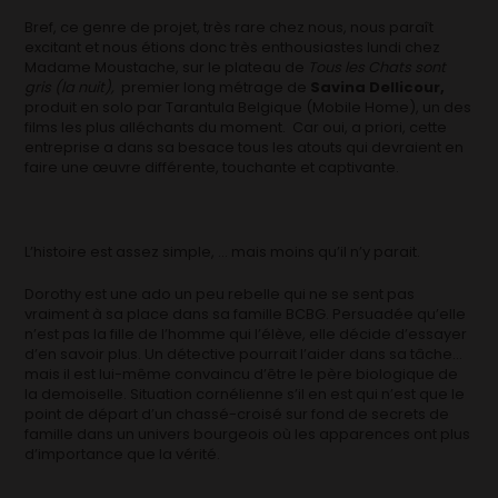
Bref, ce genre de projet, très rare chez nous, nous paraît
excitant et nous étions donc très enthousiastes lundi chez
Madame Moustache, sur le plateau de
Tous les Chats sont
gris (la nuit),
premier long métrage de
Savina Dellicour,
produit en solo par Tarantula Belgique (Mobile Home), un des
films les plus alléchants du moment. Car oui, a priori, cette
entreprise a dans sa besace tous les atouts qui devraient en
faire une œuvre différente, touchante et captivante.
L’histoire est assez simple, … mais moins qu’il n’y parait.
Dorothy est une ado un peu rebelle qui ne se sent pas
vraiment à sa place dans sa famille BCBG. Persuadée qu’elle
n’est pas la fille de l’homme qui l’élève, elle décide d’essayer
d’en savoir plus. Un détective pourrait l’aider dans sa tâche…
mais il est lui-même convaincu d’être le père biologique de
la demoiselle. Situation cornélienne s’il en est qui n’est que le
point de départ d’un chassé-croisé sur fond de secrets de
famille dans un univers bourgeois où les apparences ont plus
d’importance que la vérité.