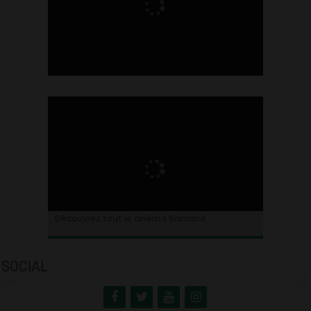
Ontdek alles over de Vlaamse cinema
Découvrez tout le cinéma flamand
SOCIAL