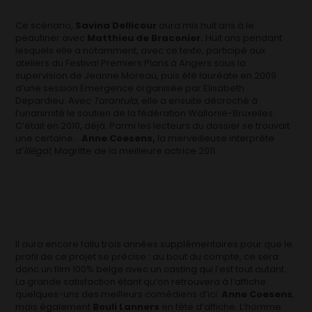
Ce scénario,
Savina Dellicour
aura mis huit ans à le
peaufiner avec
Matthieu de Braconier.
Huit ans pendant
lesquels elle a notamment, avec ce texte, participé aux
ateliers du Festival Premiers Plans à Angers sous la
supervision de Jeanne Moreau, puis été lauréate en 2009
d’une session Emergence organisée par Elisabeth
Depardieu. Avec
Tarantula,
elle a ensuite décroché à
l’unanimité le soutien de la fédération Wallonie-Bruxelles.
C’était en 2010, déjà. Parmi les lecteurs du dossier se trouvait
une certaine…
Anne Coesens,
la merveilleuse interprète
d’
Illégal
, Magritte de la meilleure actrice 2011.
Il aura encore fallu trois années supplémentaires pour que le
profil de ce projet se précise : au bout du compte, ce sera
donc un film 100% belge avec un casting qui l’est tout autant.
La grande satisfaction étant qu’on retrouvera à l’affiche
quelques-uns des meilleurs comédiens d’ici:
Anne Coesens
,
mais également
Bouli Lanners
en tête d’affiche. L’homme