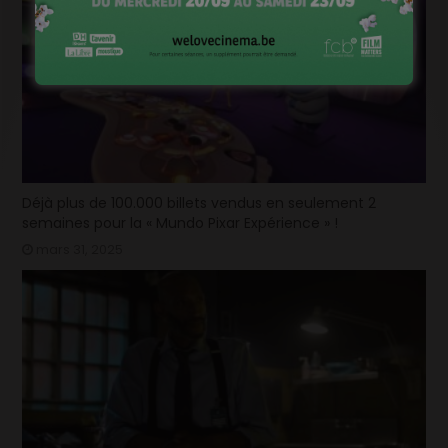
Déjà plus de 100.000 billets vendus en seulement 2
semaines pour la « Mundo Pixar Expérience » !
mars 31, 2025