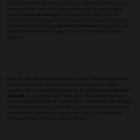
est pourtant très demandé, mais ce rôle il ne voulait pas le
laisser passer. Dans le film il sera flanqué d’un comparse,
joué par
Vincent Lecuyer
(d’origine française, OK), ex-
conducteur de taxi pour la RTBF. Lundi, on a aussi eu le plaisir
de croiser sur le plateau
Astrid Whettnall,
venue pour un
rôle secondaire. Petit budget, certes, mais casting quatre
étoiles !
Pour le rôle-clé de la jeune ado, plus de 300 candidates ont
été vues par la production. Certaines professionnelles et
d’autres qui ne l’étaient pas du tout. C’est finalement
Manon
Capelle,
une Uccloise de 17 ans qui a été retenue à l’issue
d’une longue procédure de sélection orchestrée par Michael
Bier, un spécialiste du genre. Elle a, depuis lors, participé aux
nombreuses répétitions organisées par la réalisatrice et
semble prête à affronter les caméras.