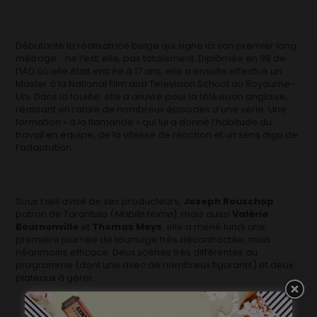
Débutante la réalisatrice belge qui signe ici son premier long
métrage… ne l’est, elle, pas totalement. Diplômée en 98 de
l’IAD où elle était entrée à 17 ans, elle a ensuite effectué un
Master à la National Film and Television School au Royaume-
Uni. Dans la foulée, elle a œuvré pour la télévision anglaise,
réalisant en rafale de nombreux épisodes d’une série. Une
formation « à la flamande » qui lui a donné l’habitude du
travail en équipe, de la vitesse de réaction et un sens aigu de
l’adaptation.
Sous l’œil avisé de ses producteurs,
Joseph Rouschop
patron de Tarantula (
Mobile Home
), mais aussi
Valérie
Bournonville
et
Thomas Meys
, elle a mené lundi une
première journée de tournage très décontractée, mais
néanmoins efficace. Deux scènes très différentes au
programme (dont une avec de nombreux figurants) et deux
plateaux à gérer.