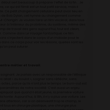
u début sert beaucoup à préparer l’effet de la fin… Je
ce qui est filmé est un tout petit service, mais il
. Ce petit changement cellulaire peut avoir lieu en
hanson de Bob Dylan, cet hymne au changement comme
e A-Changin
. Je voulais faire un film viscéral, dans tous
tateur à l’intérieur du problème, du système, même des
mp de travail des gens aujourd’hui, tout est
clean
,
ieur. Comme dans L
e Voyage Fantastique
, ce film
ns s’injectent dans le corps d’un malade pour le
ans ce corps pour voir les lésions, quelles sont les
qu’on peut suturer…
entre métier et travail.
soignant. Je parlais avec un responsable de l’éthique
s allait « au boulot », soigner sans réfléchir, sans
tes, parce qu’ils n’ont plus le temps. Le burn-out est
aramètres de notre société. C’est aussi un enjeu
pliquait que quand il était jeune, la première voiture
la honte. Aujourd’hui, à 18h, il n’y a plus une voiture. Les
aire attention, car si on désinvestit trop le champ, le
ont tous en chirurgie plastique, une chirurgie plus
 les gens plus jeunes sont plus exigeants sur le sens