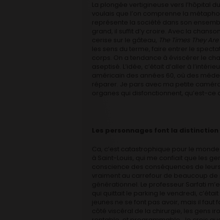
La plongée vertigineuse vers l’hôpital d
voulais que l’on comprenne la métaphore, 
représente la société dans son ensemble
grand, il suffit d’y croire. Avec la c
cerise sur le gâteau,
The Times They Ar
les sens du terme, faire entrer le spec
corps. On a tendance à éviscérer le cha
aseptisé. L’idée, c’était d’aller à l’intér
américain des années 60, où des médeci
réparer. Je pars avec ma petite caméra d
organes qui disfonctionnent, qu’est-ce 
Les personnages font la distinction 
Ca, c’est catastrophique pour le monde 
à Saint-Louis, qui me confiait que les gen
conscience des conséquences de leurs ac
vraiment au carrefour de beaucoup de p
générationnel. Le professeur Sarfati m’ex
qui quittait le parking le vendredi, c’était 
jeunes ne se font pas avoir, mais il faut f
côté viscéral de la chirurgie, les gens ir
rentable, et programmable. Je crois que