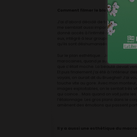
Comment filmer le bloc opératoire?
J’ai d’abord décidé de tourner seul. Dan
me semblait aussi important d’être seul
donné accès à l’intimité de ces gens, n
eux, intégré à leur groupe. Ne pas voir le
qu’ils sont déshumanisés, ils n’ont pas 
Sur le plan esthétique… Je venais de te
marocaines, quand je suis rentré dans l
que c’était moche. La beauté devait ven
Et puis finalement j’ai été à l’intérieur 
voyais, on aurait dit du Brueghel! J’ai vo
touche vite au gore. Avec mon monteur, M
images exploitables, on le sentait très v
qui coince… Mais quand on voit juste les o
l’étalonnage. Les gros plans dans le cor
amènent des émotions qui passent part 
Il y a aussi une esthétique du macro