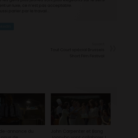
vient un luxe, ce n’est pas acceptable.
si parler par le travail…
nkedIn
Suivant
Tout Court spécial Brussels
Short Film Festival
nde-annonce du
John Carpenter et Bong
 opus de
Joon-ho vont collaborer !