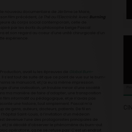
s le nouveau documentaire de Jérôme Le Maire,
 son film précédent,
Le Thé ou l’Electricité
. Avec
Burning
ajeure du corps social contemporain, celle de
Inspiré par les écrits du philosophe belge Pascal
a et son regard au coeur d’une unité chirurgicale d’un
ette expérience.
Production, avait lu les épreuves de
Global Burn-
 s’est tout de suite dit que ce point de vue sur le burn-
transmis le manuscrit, et j’ai eu la même impression.
Plo
e d’une civilisation, un trouble miroir d’une société
as dans ma manière de faire d’adapter, une transposition
 film informatif ou pédagogique, et je n’avais pas
 raconte une histoire, tout simplement. Pascal m’a
CI
de gens, auteurs, docteurs, patients. De fil en
à l’hôpital Saint-Louis, à l’invitation d’un médecin
 est devenue l’une des protagonistes principales de
de, et j’ai décidé d’observer le phénomène du burn-out
bloc opératoire, ça ne se refuse pas! C’est un endroit