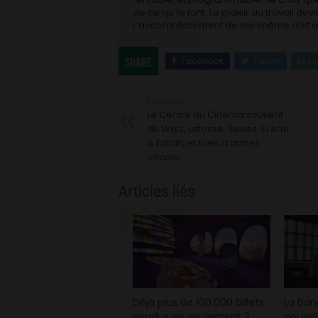
de ce qu’ils font. Le plaisir au travail de
L’accomplissement de soi-même doit aus
Facebook
Twitter
Li
Share
Précédent
Le Centre du Cinéma soutient
du Welz, Lafosse, Senez, El Arbi
& Fallah, et bien d’autres
encore…
Articles liés
Déjà plus de 100.000 billets
La ba
vendus en seulement 2
nouvel