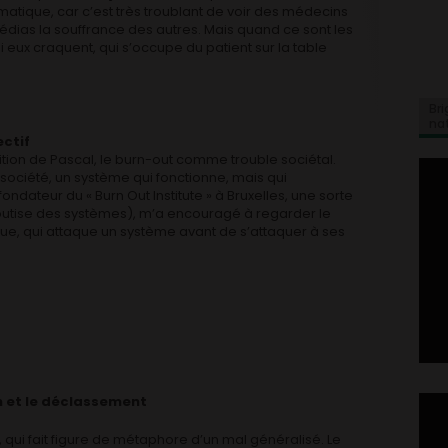
matique, car c’est très troublant de voir des médecins
édias la souffrance des autres. Mais quand ce sont les
i eux craquent, qui s’occupe du patient sur la table
Bri
na
ectif
sition de Pascal, le burn-out comme trouble sociétal.
société, un système qui fonctionne, mais qui
ondateur du « Burn Out Institute » à Bruxelles, une sorte
outise des systèmes), m’a encouragé à regarder le
, qui attaque un système avant de s’attaquer à ses
 et le déclassement
l, qui fait figure de métaphore d’un mal généralisé. Le