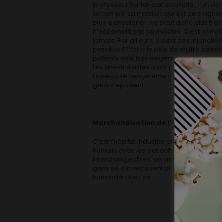
professeur Sarfati par exemple , l’un de 
accomplir sa mission, qui est de soigner 
plus a enseigner, ne peut donc plus trans
n’accomplit pas sa mission. C’est comme 
jamais. Par ailleurs, il subit des injonc
possible ET faire le plus de chiffre possi
patients sont très exigeants, le monde h
Les anesthésistes n’ont pas le temps de co
l’insécurité. Le système s’emballe, et l
gens s’épuisent.
Marchandisation de l’acte médical 
C’est l’hôpital industrie effectivement. 
humain avec les patients n’existe peu ou
interchangeables, on vise la polyvalenc
gens ne s’investissent plus, et chacun se
humanité chez soi.