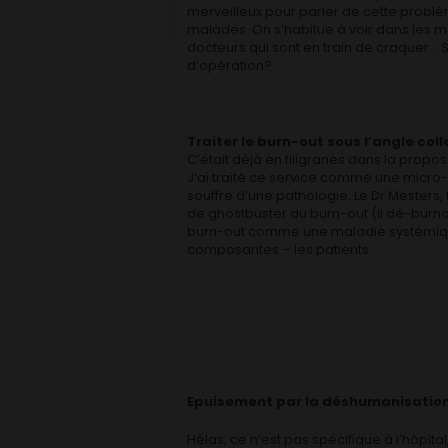
merveilleux pour parler de cette problé
malades. On s’habitue à voir dans les m
docteurs qui sont en train de craquer… S
d’opération?
Traiter le burn-out sous l’angle coll
C’était déjà en filigranes dans la propo
J’ai traité ce service comme une micro-
souffre d’une pathologie. Le Dr Mesters, f
de ghostbuster du burn-out (il dé-burn
burn-out comme une maladie systémique
composantes – les patients.
Epuisement par la déshumanisation
Hélas, ce n’est pas spécifique à l’hôpita