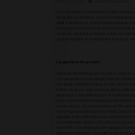
mai 2, 2017
News
,
Rencontres
Ce mercredi sort dans les salles belge
Magritte du Meilleur documentaire pour
Out
, il revient sur une problématique m
l’épuisement au travail et du burn-out. 
Chabot, Jérôme Le Maire a fixé sa camér
grand hôpital. Il revient pour nous sur c
La genèse du projet…
Arnauld de Battice, producteur chez AT-
Out
du philosophe belge Pascal Chabot. Il
out était matière à faire un film. Il m’a 
Parler du burn-out comme de la pathologi
était tout à fait intéressant. Il n’est p
d’un essai philosophique aurait donné un
envie de ça. Je voulais faire un film qui
accompagné et fait rencontrer beaucoup 
aiguille, il est allé faire une conférence 
anesthésiste, Marie-Christine Becq, qui
mon film. J’ai entendu son appel à l’ai
dans son service. Pousser la porte d’un 