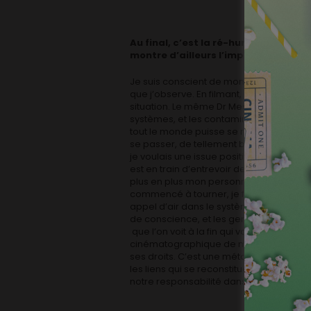
Au final, c’est la ré-humanisation 
montre d’ailleurs l’implication crois
Je suis conscient de mon influence en t
que j’observe. En filmant, donc en intég
situation. Le même Dr Mester m’expliquai
systèmes, et les contaminer avec ses va
tout le monde puisse se rassembler autou
se passer, de tellement bien comprendre,
je voulais une issue positive. Le burn-out
est en train d’entrevoir de possibles guér
plus en plus mon personnage, le montrer
commencé à tourner, je fréquentais déjà 
appel d’air dans le système, qui focalisai
de conscience, et les gens se sont mis à
que l’on voit à la fin qui va sauver l’hôpi
cinématographique de montrer que les 
ses droits. C’est une métaphore, et une f
les liens qui se reconstituent, la prise d
notre responsabilité dans le devenir du c