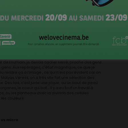
s un bloc opératoire, il faut une équipe légère. Cela
 pour se confronter à cette problématique. Cela m’a
ous n’étions pas deux équipes face-à-face, j’étais avec
s patients par ailleurs a du sens, cela souligne le fait
de nom.
rminer
Le Thé ou l’électricité,
dans les montagnes
e bloc opératoire, ces néons, ces couleurs, qu’est-ce
ir de l’humain, je devais cadrer serré, proche des gens.
des gens. Aux repérages, c’était magnifique, ce que je
ulu rendre ça à l’image , ce qui n’est pas évident car on
atyas Veress, on a très vite fait une sélection des
ite. Des fois, c’est juste une pique, ou un bout de peau
rganes, le coeur qui bat… Il y a eu tout un travail à
ps, ou les panneaux avec la division des cellules
les couleurs.
 vs micro