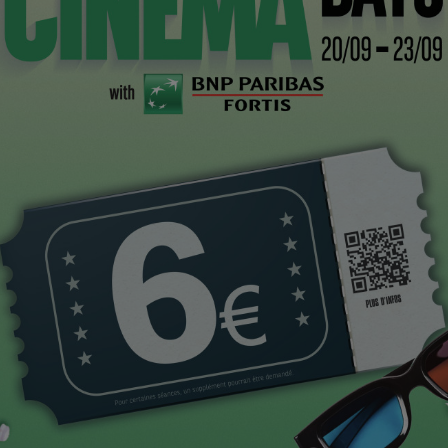
CI
des rapports qui apporte de l’oxygène, comme le
sante de la figure du réalisateur dans le film
ant que réalisateur de documentaire sur les situations
rant un regard extérieur, on modifie forcément la
t que sa principale tâche, c’était d’entrer dans des
leurs, qui vont rendre la société congruente, pour que
r. L’art du documentaire c’est l’art de savoir ce qui va
 que l’ont peut entrevoir ce qui pourrait arriver. Moi,
, ce n’est plus un état de fait, c’est une maladie dont on
isons. Au montage, il fallait arriver à faire exister de
 de plus en plus, même si c’était très ténu. Quand on a
l’hôpital depuis plus d’un an, et il y a eu comme un
t l’attention sur cette problématique, il y a eu une prise
 parler. Ce n’est bien sûr pas la boîte à suggestions
tal Saint Louis, c’est juste ma manière
gens peuvent se réunir, que l’humanité peut reprendre
in ouverte. Cette boîte symbolise le retour de l’humain,
e parole, et la ré-appropriation du lieu de travail. On a
ollectif.