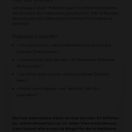
Jardinage à donf ! Pendant que ma petite fille prépare
de la soupe aux cailloux un peu plus loin. (NB: la Recette
de la soupe aux cailloux est facilement trouvable sur
internet)
Podcasts à écouter?
« On aura tout vu » de Christine Masson et Laurent
Delmas (France Inter)
« Ca peut pas faire de mal » de Guillaume Galienne
(France Inter)
« Lumières dans la nuit » d’Edouard Baer (France
Inter)
« Entrez sans frapper » de Jérôme Colin (La
première)
Myriem Akheddiou était en mai dernier à l’affiche
du
Jeune Ahmed
de Luc et Jean-Pierre Dardenne,
pour lequel elle a reçu le Magritte de la Meilleure