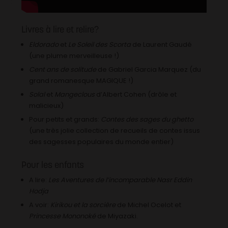
Livres à lire et relire?
Eldorado
et
Le Soleil des Scorta
de Laurent Gaudé
(une plume merveilleuse !)
Cent ans de solitude
de Gabriel Garcia Marquez (du
grand romanesque MAGIQUE !)
Solal
et
Mangeclous
d’Albert Cohen (drôle et
malicieux)
Pour petits et grands:
Contes des sages du ghetto
(une très jolie collection de recueils de contes issus
des sagesses populaires du monde entier)
Pour les enfants
A lire:
Les Aventures de l’incomparable Nasr Eddin
Hodja
A voir:
Kirikou et la sorcière
de Michel Ocelot et
Princesse Mononoké
de Miyazaki.