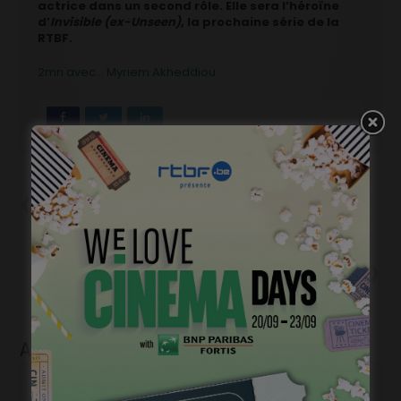
actrice dans un second rôle. Elle sera l’héroïne
d’
Invisible (ex-Unseen)
, la prochaine série de la
RTBF.
2mn avec… Myriem Akheddiou
Précédent
Et vous Vania Leturcq, vous
faites quoi pendant le
confinement?
Suivant
Et vous Mourade Zeguendi,
vous faites quoi pendant le
confinement?
Articles liés