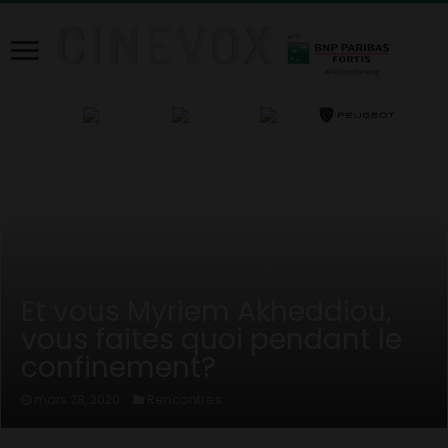
Home
/
News
/
Rencontres
/
Et vous Myriem Akheddiou, vous
faites quoi pendant le confinement?
Et vous Myriem Akheddiou,
vous faites quoi pendant le
confinement?
Rencontres
mars 28, 2020