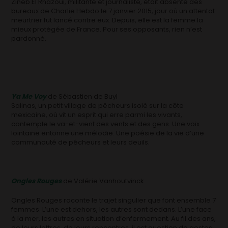
Zineb El Rhazoui, militante et journaliste, était absente des
bureaux de Charlie Hebdo le 7 janvier 2015, jour où un attentat
meurtrier fut lancé contre eux. Depuis, elle est la femme la
mieux protégée de France. Pour ses opposants, rien n’est
pardonné.
Ya Me Voy
de Sébastien de Buyl
Salinas, un petit village de pêcheurs isolé sur la côte
mexicaine, où vit un esprit qui erre parmi les vivants,
contemple le va-et-vient des vents et des gens. Une voix
lointaine entonne une mélodie. Une poésie de la vie d’une
communauté de pêcheurs et leurs deuils.
Ongles Rouges
de Valérie Vanhoutvinck
Ongles Rouges raconte le trajet singulier que font ensemble 7
femmes. L’une est dehors, les autres sont dedans. L’une face
à la mer, les autres en situation d’enfermement. Au fil des ans,
de leurs lettres, de leurs rencontres, il est question de gestes