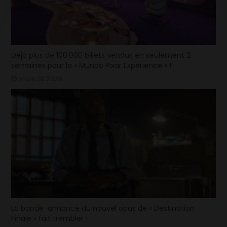
Déjà plus de 100.000 billets vendus en seulement 2
semaines pour la « Mundo Pixar Expérience » !
mars 31, 2025
La bande-annonce du nouvel opus de « Destination
Finale » fait trembler !