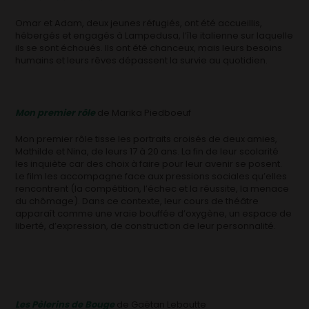
Omar et Adam, deux jeunes réfugiés, ont été accueillis,
hébergés et engagés à Lampedusa, l’île italienne sur laquelle
ils se sont échoués. Ils ont été chanceux, mais leurs besoins
humains et leurs rêves dépassent la survie au quotidien.
Mon premier rôle
de Marika Piedboeuf
Mon premier rôle tisse les portraits croisés de deux amies,
Mathilde et Nina, de leurs 17 à 20 ans. La fin de leur scolarité
les inquiète car des choix à faire pour leur avenir se posent.
Le film les accompagne face aux pressions sociales qu’elles
rencontrent (la compétition, l’échec et la réussite, la menace
du chômage). Dans ce contexte, leur cours de théâtre
apparaît comme une vraie bouffée d’oxygène, un espace de
liberté, d’expression, de construction de leur personnalité.
Les Pèlerins de Bouge
de Gaëtan Leboutte