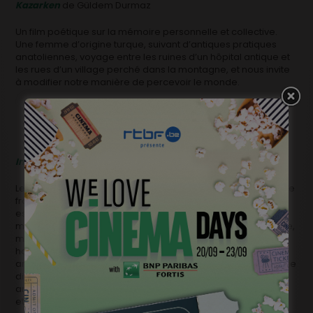
Kazarken
de Güldem Durmaz
Un film poétique sur la mémoire personnelle et collective.
Une femme d’origine turque, suivant d’antiques pratiques
anatoliennes, voyage entre les ruines d’un hôpital antique et
les rues d’un village perché dans la montagne, et nous invite
à modifier notre manière de percevoir le monde.
Inside the Labyrinth
de Caroline D’Hondt
Le territoire des Indiens Tohono O’odham est situé sur la zone
frontalière entre l’État de l’Arizona, et le Mexique. Ce désert
est devenu un couloir par lequel transitent les migrants. Des
murs ont été érigés, comme tant d’autres à travers le monde,
mais ils n’empêchent pas les migrants de passer, ni les
hommes de les aider. Originaire de ce peuple, Mike, un
ancien marine, dédie son temps à les aider dans ce passage
difficile, pour sauvegarder et transmettre les valeurs
ancestrales de son peuple, que sont le respect de l’Homme
et de la nature.