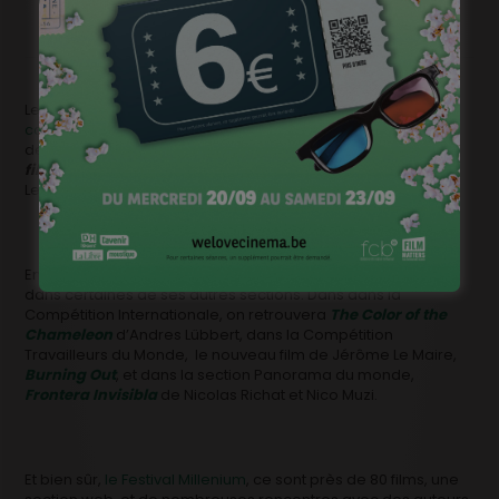
Le Festival a également concocté
une séance spéciale de
courts métrages belges
, au cours de laquelle vous pourrez
découvrir
Ma vie d’Asperger
de Georges Depraetere,
Ma
fille Nora
de Jasna Krajinovic et
Angelika
de Léopold
Legrand.
Enfin, le Fetsival a également retenu d’autres films belges
dans certaines de ses autres sections. Dans dans la
Compétition Internationale, on retrouvera
The Color of the
Chameleon
d’Andres Lübbert, dans la Compétition
Travailleurs du Monde, le nouveau film de Jérôme Le Maire,
Burning Out
, et dans la section Panorama du monde,
Frontera Invisibla
de Nicolas Richat et Nico Muzi.
Et bien sûr,
le Festival Millenium
, ce sont près de 80 films, une