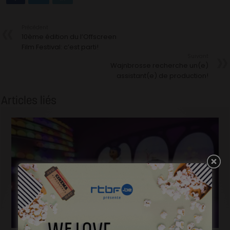
Précédent
10ème édition du l’Offscreen
Film Festival: c’est parti!
Suivant
Wajnbrosse recherche un(e)
assistant(e) de production!
Articles liés