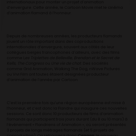
internationaux pour monter un projet d’animation
d’envergure. Cette année, le Cartoon Movie met le cinéma
d’animation flamand à l’honneur.
Depuis de nombreuses années, les producteurs flamands
jouent un rôle important dans des coproductions
internationales d’envergure, souvent aux côtés de leur
collègues belges francophones d’ailleurs, avec des films
comme L
es Triplettes de Belleville, Brendan et le Secret de
Kells, The Congress
ou
Une vie de chat
. Des sociétés
comme Grid Animation, Walking The Dog, nWave Pictures
ou Vivi Film ont toutes étaient désignées producteur
d’animation de l’année par Cartoon.
C’est la première fois qu’une région européenne est mise à
l’honneur, et c’est donc la Flandre qui inaugure ces nouvelles
sessions. Ce sont donc 10 producteurs de films d’animation
flamands qui participent trois jours durant (du 8 au 10 mars) à
l’événement « Flandriens of Animation », où seront présentés
3 projets de longs métrages flamands (et 5 projets de
coproduction). On retrouvera donc
Canaan
, le nouveau