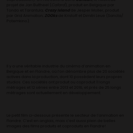
projet de Jan Bultheel (
Cafard
), produit en Belgique par
Tondo et Tarantula;
Crazy Island
de Jesper Moller, produit
par Grid Animation;
ZOOks
de Kristoff et Dimitri Leue (Sancta/
Potemkino).
Il y a une véritable industrie du cinéma d’animation en
Belgique et en Flandre, où l’on dénombre plus de 20 sociétés
actives dans la production, dont 10 possèdent leurs propres
studios. Ces sociétés ont produit ou coproduit 11 longs
métrages et 12 séries entre 2013 et 2016, et près de 25 longs
métrages sont actuellement en développement.
Le petit film ci-dessous présente le secteur de l’animation en
Flandre. C’est en anglais, mais c’est aussi plein de belles
images des films produits et coproduits en Flandre!