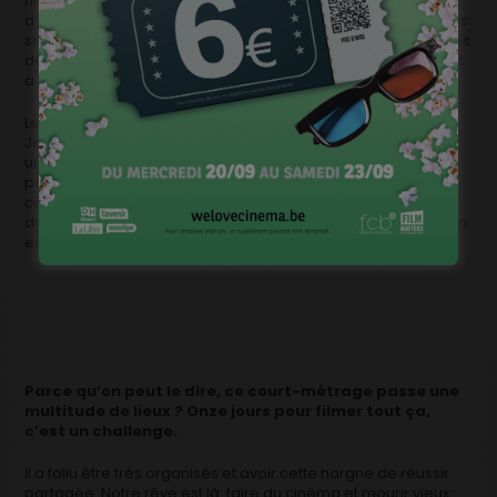
niveau, mais ça a donné l’énergie et l’impulsion. Mais avant
d’être des techniciens et des professionnels du cinéma, nous
sommes des amis, et nous avons testé les frontières entre les
deux. On a été frustrés, énervés, mais au final ça s’en ressent
à l’écran, dans le jeu des comédiens.
Le cinéma, c’est du bricolage mais aussi des compétences.
Je pense que ça a bien été préparé. Quand on a au casting
une comédienne comme Babetida, on ne peut pas se
permettre de lui donner du brouillon. Et même pour les
comédiens débutants, il faut qu’il y ait un respect. Il faut
donner les outils pour qu’ils exploitent au mieux leur talent. On
essaie de toucher le cinéma dont on rêve.
Parce qu’on peut le dire, ce court-métrage passe une
multitude de lieux ? Onze jours pour filmer tout ça,
c’est un challenge.
Il a fallu être très organisés et avoir cette hargne de réussir
partagée. Notre rêve est là: faire du cinéma et mourir vieux