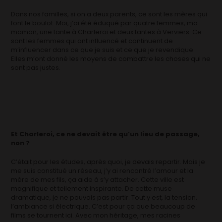
Dans nos familles, si on a deux parents, ce sont les mères qui
font le boulot. Moi, j’ai été éduqué par quatre femmes, ma
maman, une tante à Charleroi et deux tantes à Verviers. Ce
sont les femmes qui ont influencé et continuent de
m’influencer dans ce que je suis et ce que je revendique.
Elles m’ont donné les moyens de combattre les choses qui ne
sont pas justes.
Et Charleroi, ce ne devait être qu’un lieu de passage,
non ?
C’était pour les études, après quoi, je devais repartir. Mais je
me suis constitué un réseau, j’y ai rencontré l’amour et la
mère de mes fils, ça aide à s’y attacher. Cette ville est
magnifique et tellement inspirante. De cette muse
dramatique, je ne pouvais pas partir. Tout y est, la tension,
l’ambiance si électrique. C’est pour ça que beaucoup de
films se tournent ici. Avec mon héritage, mes racines