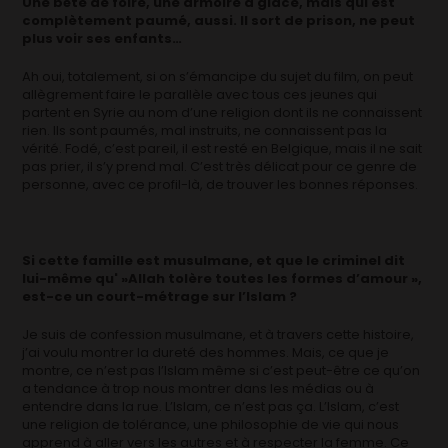
Une bête de foire, une armoire à glace, mais qui est
complètement paumé, aussi. Il sort de prison, ne peut
plus voir ses enfants…
Ah oui, totalement, si on s’émancipe du sujet du film, on peut
allègrement faire le parallèle avec tous ces jeunes qui
partent en Syrie au nom d’une religion dont ils ne connaissent
rien. Ils sont paumés, mal instruits, ne connaissent pas la
vérité. Fodé, c’est pareil, il est resté en Belgique, mais il ne sait
pas prier, il s’y prend mal. C’est très délicat pour ce genre de
personne, avec ce profil-là, de trouver les bonnes réponses.
Si cette famille est musulmane, et que le criminel dit
lui-même qu' »Allah tolère toutes les formes d’amour »,
est-ce un court-métrage sur l’Islam ?
Je suis de confession musulmane, et à travers cette histoire,
j’ai voulu montrer la dureté des hommes. Mais, ce que je
montre, ce n’est pas l’Islam même si c’est peut-être ce qu’on
a tendance à trop nous montrer dans les médias ou à
entendre dans la rue. L’Islam, ce n’est pas ça. L’Islam, c’est
une religion de tolérance, une philosophie de vie qui nous
apprend à aller vers les autres et à respecter la femme. Ce