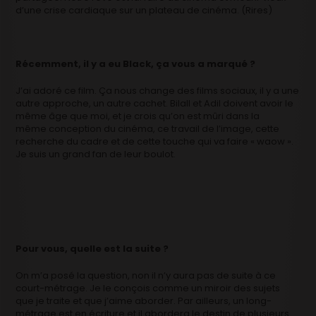
d’une crise cardiaque sur un plateau de cinéma. (Rires)
Récemment, il y a eu Black, ça vous a marqué ?
J’ai adoré ce film. Ça nous change des films sociaux, il y a une
autre approche, un autre cachet. Bilall et Adil doivent avoir le
même âge que moi, et je crois qu’on est mûri dans la
même conception du cinéma, ce travail de l’image, cette
recherche du cadre et de cette touche qui va faire « waow ».
Je suis un grand fan de leur boulot.
Pour vous, quelle est la suite ?
On m’a posé la question, non il n’y aura pas de suite à ce
court-métrage. Je le conçois comme un miroir des sujets
que je traite et que j’aime aborder. Par ailleurs, un long-
métrage est en écriture et il abordera le destin de plusieurs