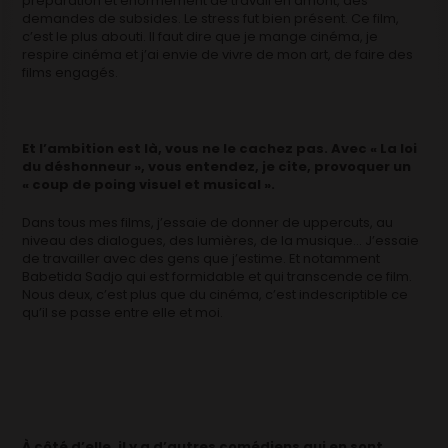
préparation et énormément de travail en amont, des
demandes de subsides. Le stress fut bien présent. Ce film,
c’est le plus abouti. Il faut dire que je mange cinéma, je
respire cinéma et j’ai envie de vivre de mon art, de faire des
films engagés.
Et l’ambition est là, vous ne le cachez pas. Avec « La loi
du déshonneur », vous entendez, je cite, provoquer un
« coup de poing visuel et musical ».
Dans tous mes films, j’essaie de donner de uppercuts, au
niveau des dialogues, des lumières, de la musique… J’essaie
de travailler avec des gens que j’estime. Et notamment
Babetida Sadjo qui est formidable et qui transcende ce film.
Nous deux, c’est plus que du cinéma, c’est indescriptible ce
qu’il se passe entre elle et moi.
À côté d’elle, il y a d’autres comédiens qui en sont,