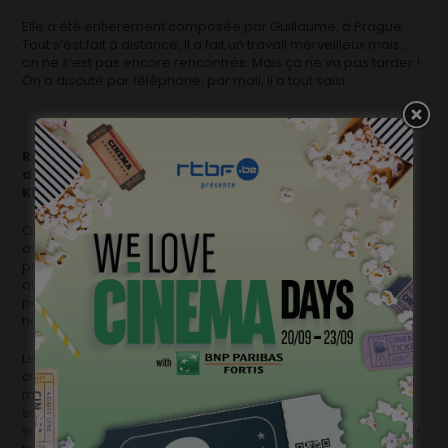
Elle a été entièrement composée par Guillaume, à Prague.
Tout s’est fait à distance, il a fait un travail merveilleux mais…
on ne s’est pas encore rencontrés. Mais ça ne va pas tarder !
On a discuté par téléphone, par mail, il a tout saisi.
Rome ne s’est pas faite en un jour, et pour La loi du
déshonneur, vous avez requis l’aide de
KissKissBankBank et aussi des subsides.
On avait déjà lancé des appels aux subsides. Sans doute
avait-on une bonne étoile ? On n’a pas reçu beaucoup, non
plus, la Fédération Wallonie-Bruxelles, la Ville de Charleroi et
quelques privés nous ont soutenus et on a pu monter le film
pour 17 000€, soit approximativement le sixième du budget
normal pour un court-métrage réussi !
Les subsides, c’est ultra-important, il faut le dire aux jeunes
cinéastes, ils sont accessibles. Nous, on s’est donnés les
moyens pour en faire quelque chose. Bon, il y a eu des
sacrifices, 48h sans dormir par exemple pour tourner les
scènes de nuit. On s’est saignés. J’ai été un vrai cerbère, à ce