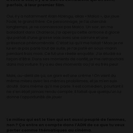
parfois, à leur premier film.
Oui, il y a notamment Alain Nzengu, alias « Malco », qui joue
Fodé, le grand frère. Ce personnage, je l’ai cherché
longtemps, je ne connaissais pas Malco. Un soir, en me
baladant dans Charleroi, j’ai aperçu cette armoire à glace
qui parlait d’une grosse voix avec une carrure et une
présence phénoménale. C’était lui qu’il me fallait ! Mais je ne
lui en ai pas parlé tout de suite, je l’ai pisté en sous-marin
pendant trois mois. Ce fut une réelle enquête. J’ai étudié sa
façon d’être. Dans ses moments de conflit, je me retranchais
dans ma voiture. Il y a eu des moments où j’ai eu très peur.
Mais, au-delà de ça, ce gars est une crème ! On vient du
même milieu avec les mêmes problèmes, et je m’en suis
douté. Sans même qu’il me parle. Il est comédien, pourtant il
ne s’en était jamais rendu compte. Il fallait que quelqu’un lui
donne l’opportunité de jouer.
Le milieu qui est le tien qui est aussi peuplé de femmes,
non ? Ça entre en compte dans l’ADN de ce que tu veux
porter comme thématiques au cinéma.