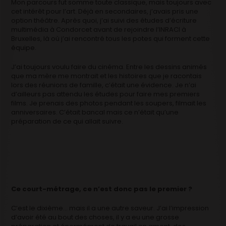
Mon parcours fut somme toute classique, mais toujours avec
cet intérêt pour l’art. Déjà en secondaires, j’avais pris une
option théâtre. Après quoi, j’ai suivi des études d’écriture
multimédia à Condorcet avant de rejoindre l’INRACI à
Bruxelles, là où j’ai rencontré tous les potes qui forment cette
équipe.
J’ai toujours voulu faire du cinéma. Entre les dessins animés
que ma mère me montrait et les histoires que je racontais
lors des réunions de famille, c’était une évidence. Je n’ai
d’ailleurs pas attendu les études pour faire mes premiers
films. Je prenais des photos pendant les soupers, filmait les
anniversaires. C’était bancal mais ce n’était qu’une
préparation de ce qui allait suivre.
Ce court-métrage, ce n’est donc pas le premier ?
C’est le dixième… mais il a une autre saveur. J’ai l’impression
d’avoir été au bout des choses, il y a eu une grosse