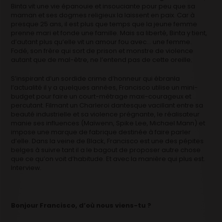
Binta vit une vie épanouie et insouciante pour peu que sa
maman et ses dogmes religieux la laissent en paix. Car à
presque 25 ans, il est plus que temps que la jeune femme
prenne mari et fonde une famille. Mais sa liberté, Binta y tient,
d’autant plus qu’elle vit un amour fou avec… une femme.
Fodé, son frère qui sort de prison et monstre de violence
autant que de mal-être, ne l’entend pas de cette oreille.
S’inspirant d’un sordide crime d’honneur qui ébranla
l’actualité il y a quelques années, Francisco utilise un mini-
budget pour faire un court-métrage maxi-courageux et
percutant. Filmant un Charleroi dantesque vacillant entre sa
beauté industrielle et sa violence prégnante, le réalisateur
manie ses influences (Maïwenn, Spike Lee, Michael Mann) et
impose une marque de fabrique destinée à faire parler
d’elle. Dans la veine de Black, Francisco est une des pépites
belges à suivre tant il a le bagout de proposer autre chose
que ce qu’on voit d’habitude. Et avec la manière qui plus est.
Interview.
Bonjour Francisco, d’où nous viens-tu ?