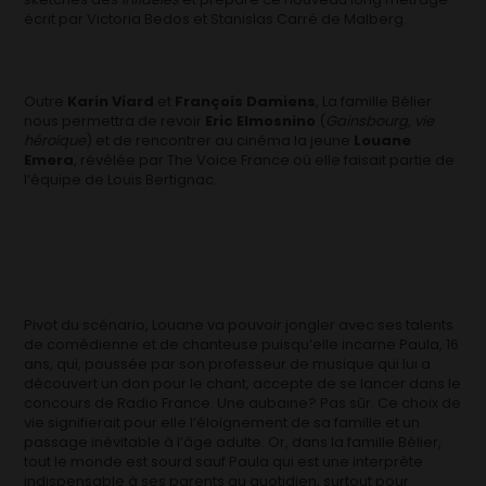
écrit par Victoria Bedos et Stanislas Carré de Malberg.
Outre
Karin Viard
et
François Damiens
, La famille Bélier
nous permettra de revoir
Eric Elmosnino
(
Gainsbourg, vie
héroïque
) et de rencontrer au cinéma la jeune
Louane
Emera
, révélée par The Voice France où elle faisait partie de
l’équipe de Louis Bertignac.
Pivot du scénario, Louane va pouvoir jongler avec ses talents
de comédienne et de chanteuse puisqu’elle incarne Paula, 16
ans, qui, poussée par son professeur de musique qui lui a
découvert un don pour le chant, accepte de se lancer dans le
concours de Radio France. Une aubaine? Pas sûr. Ce choix de
vie signifierait pour elle l’éloignement de sa famille et un
passage inévitable à l’âge adulte. Or, dans la famille Bélier,
tout le monde est sourd sauf Paula qui est une interprète
indispensable à ses parents au quotidien, surtout pour