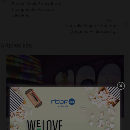
Broken Circle Breakdown,
triomphe de Mourade
Zeguendi !
Suivant
Nouvelle Vague – Mourade
Zeguendi – Introducing…
Articles liés
Déjà plus de 100.000 billets vendus en seulement 2
semaines pour la « Mundo Pixar Expérience » !