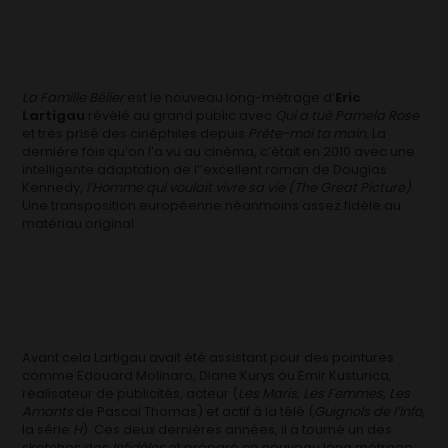
La Famille Bélier
est le nouveau long-métrage d’
Eric
Lartigau
révélé au grand public avec
Qui a tué Pamela Rose
et très prisé des cinéphiles depuis
Prête-moi ta main.
La
dernière fois qu’on l’a vu au cinéma, c’était en 2010 avec une
intelligente adaptation de l’’excellent roman de Douglas
Kennedy,
l’Homme qui voulait vivre sa vie (The Great Picture)
.
Une transposition européenne néanmoins assez fidèle au
matériau original.
Avant cela Lartigau avait été assistant pour des pointures
comme Edouard Molinaro, Diane Kurys ou Emir Kusturica,
réalisateur de publicités, acteur (
Les Maris, Les Femmes, Les
Amants
de Pascal Thomas) et actif à la télé (
Guignols de l’Info
,
la série
H
). Ces deux dernières années, il a tourné un des
sketches des
Infidèles
et préparé ce nouveau long métrage