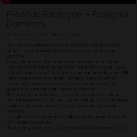
Frédéric Fonteyne – François
Damiens
novembre 7, 2012
Rencontres
JC (François Damiens), gardien de prison, est un homme
sans histoires. Sa seule fantaisie, le tango, une fois par
semaine.
Un soir de cours, il danse avec une nouvelle, Alice (Anne
Paulicevich), la trentaine radieuse, mère d’un ado de 15 ans.
Le lendemain, il revoit cette femme au parloir de la prison. Elle
rend visite à deux prisonniers, Fernand (Sergi Lopez) et
Dominic (Jan Hammenecker), deux vieux complices de
toujours. L’un est son mari, l’autre son amant.
JC, l’homme sans histoires, se retrouve spectateur d’une
femme avec trop d’histoires. Une femme qui vit au gré de ses
envies et selon ses propres règles, partagée entre ses
hommes.
Le règlement de la prison interdit aux gardiens de côtoyer la
famille des prisonniers…
JC va transgresser tous les principes qui définissaient sa vie.