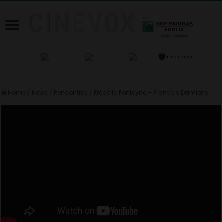
Home
/
News
/
Rencontres
/
Frédéric Fonteyne – François Damiens