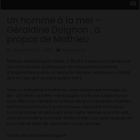
Un homme à la mer –
Géraldine Doignon : à
propos de Mathieu
novembre 26, 2015
Rencontres
Mathieu est biologiste marin. À 35 ans, il passe son temps sur
son microscope, à découper de minuscules cadavres
d’organismes marins. Il n’est pas heureux. Sa passion, c’était
être en mer et il vit entre quatre murs.
Mais un événement inattendu va brusquement changer sa
vie : Christine, sa belle-mère, fugue. C’est une surprise pour
tous. Attiré par cet élan et curieux de la comprendre, Mathieu
part à sa recherche. Il va la retrouver dans une maison au
bord de la mer et découvrir enfin cette femme qu’il côtoyait
sans la connaître vraiment. Grâce à elle, il va sentir grandir en
lui le même désir de reprendre sa vie en main.
Un film de Géraldine Doignon