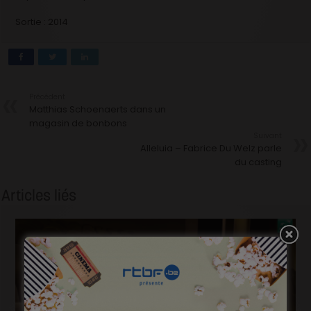
Sortie : 2014
Précédent
Matthias Schoenaerts dans un
magasin de bonbons
Suivant
Alleluia – Fabrice Du Welz parle
du casting
Articles liés