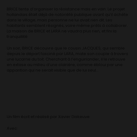
BRICE tente d’organiser la résistance mais en vain. Le projet
hollandais était déjà de notoriété publique avant qu’il achète
dans le village, mais personne ne lui avait rien dit. Les
habitants semblent résignés, voire même prêts à collaborer.
La maison de BRICE et LARA ne vaudra plus rien, et fini la
tranquillité.
Un soir, BRICE découvre que le cousin JACQUES, qui semble
depuis le départ fasciné par LARA, mate son couple à travers
une lucarne du toit. Cherchant à l’enguirlander, il le retrouve
en extase au milieu d’une clairière, comme ébloui par une
apparition qui ne serait visible que de lui seul…
Un film écrit et réalisé par Xavier Diskeuve
Avec: