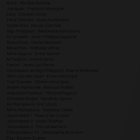
Brice : Nicolas Buysse
Jacques : François Maniquet
Lara : Christel Cornil
Père Charles : Alain Azarkadon
Tante Elise : Nicole Colchat
Mgr Philippart : Alexandre von Sivers
Dr Laruelle : Jean-Philippe Lejeune
Raoul Pivin : Olivier Massart
Mme Pivin : Nathalie Uffner
Mme Legros : Anne Sylvain
Mr Legros : André Lamy
Perrini : Jean-Luc Fonck
Secrétaire de Mgr Philippart : Pierre Wathelet
Wim van der vaart : Koen van Impe
Carl Sneider : Olivier Leborgne
Adelin Flameche : Renaud Rutten
Adjudant Pecteux : Vincent Pagacz
Christian Roger : Geoffrey Seron
Mr Plompteux : Eric Larcin
Mme Plompteux : Vivianne Collet
Journaliste 1 : Thierry de Coster
Journaliste 2 : Victor Sheffer
Jorunaliste 3 : Pascal Mertens
Présentateur TV : Christophe Bourdon
Psy : Gudule Zuyten