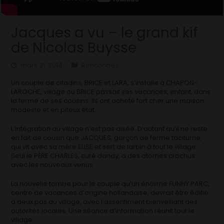
Jacques a vu – le grand kif
de Nicolas Buysse
mars 21, 2014
Rencontres
Un couple de citadins, BRICE et LARA, s’installe à CHAPON-
LAROCHE, village où BRICE passait ses vacances, enfant, dans
la ferme de ses cousins. Ils ont acheté fort cher une maison
modeste et en piteux état.
L’intégration au village n’est pas aisée. D’autant qu’il ne reste
en fait de cousin que JACQUES, garçon de ferme taciturne,
qui vit avec sa mère ELISE et sert de larbin à tout le village.
Seul le PÈRE CHARLES, curé dandy, a des atomes crochus
avec les nouveaux venus.
La nouvelle tombe pour le couple qu’un énorme FUNNY PARC,
centre de vacances d’origine hollandaise, devrait être édifié
à deux pas du village, avec l’assentiment bienveillant des
autorités locales. Une séance d’information réunit tout le
village.