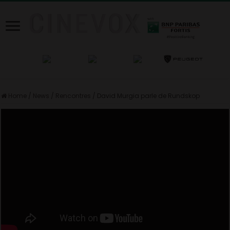
Home
/
News
/
Rencontres
/
David Murgia parle de Rundskop