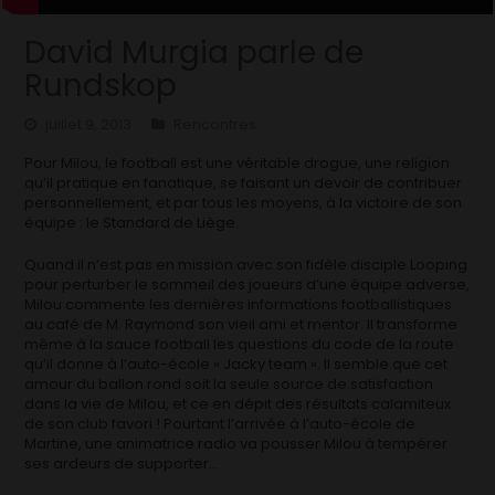
David Murgia parle de
Rundskop
juillet 9, 2013
Rencontres
Pour Milou, le football est une véritable drogue, une religion
qu’il pratique en fanatique, se faisant un devoir de contribuer
personnellement, et par tous les moyens, à la victoire de son
équipe : le Standard de Liège.
Quand il n’est pas en mission avec son fidèle disciple Looping
pour perturber le sommeil des joueurs d’une équipe adverse,
Milou commente les dernières informations footballistiques
au café de M. Raymond son vieil ami et mentor. Il transforme
même à la sauce football les questions du code de la route
qu’il donne à l’auto-école « Jacky team ». Il semble que cet
amour du ballon rond soit la seule source de satisfaction
dans la vie de Milou, et ce en dépit des résultats calamiteux
de son club favori ! Pourtant l’arrivée à l’auto-école de
Martine, une animatrice radio va pousser Milou à tempérer
ses ardeurs de supporter…