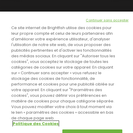
NEWSLETTER
Continuer sans accepter
INSCRIVEZ-VOUS ICI!
Ce site internet de Brightfish utilise des cookies pour
leur propre compte et celui de leurs partenaires afin
d'améliorer votre expérience utilisateur, d'analyser
l'utilisation de notre site web, de vous proposer des
TOUTES LES NEWS
publicités pertinentes et d'activer les fonctionnalités
des médias sociaux. En cliquant sur "Autoriser tous les
cookies", vous acceptez le stockage de toutes les
catégories de cookies sur votre appareil. En cliquant
CINEVOX SUR FACEBOOK
sur « Continuer sans accepter » vous refusez le
stockage des cookies de fonctionnalité, de
performance et cookies pour une publicité ciblée sur
votre appareil. En cliquant sur "Paramètres des
cookies", vous pouvez définir vos préférences en
matière de cookies pour chaque catégorie séparée.
Vous pouvez modifier votre choix à tout moment via
le lien « paramètres des cookies » accessible en bas
de chaque page web.
Politique des Cookies
Sahifa Theme
License is not validated, Go to the theme options
Designed by
Poids Plume
- Web by
Point Be
page to validate the license, You need a single license for each
© Copyright 2011-2026, All Rights Reserved -
Politique de cookies