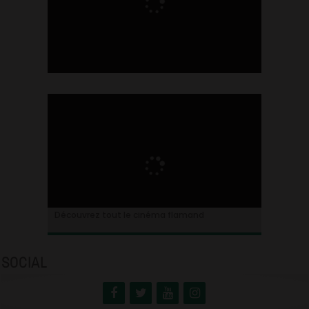
Ontdek alles over de Vlaamse cinema
Découvrez tout le cinéma flamand
SOCIAL