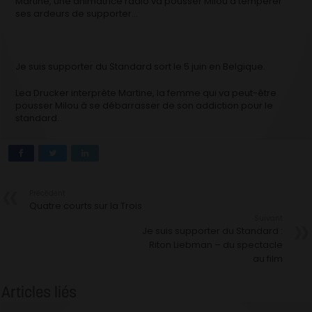
Martine, une animatrice radio va pousser Milou à tempérer
ses ardeurs de supporter…
Je suis supporter du Standard sort le 5 juin en Belgique.
Lea Drucker interprète Martine, la femme qui va peut-être
pousser Milou à se débarrasser de son addiction pour le
standard.
Précédent
Quatre courts sur la Trois
Suivant
Je suis supporter du Standard :
Riton Liebman – du spectacle
au film
Articles liés