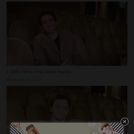
« 1985 »: 5mn avec Roda Fawaz
janvier 24, 2023