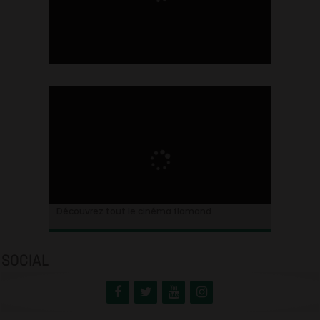
Ontdek alles over de Vlaamse cinema
Découvrez tout le cinéma flamand
SOCIAL