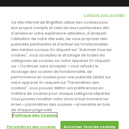
NEWSLETTER
Continuer sans accepter
INSCRIVEZ-VOUS ICI!
Ce site internet de Brightfish utilise des cookies pour
leur propre compte et celui de leurs partenaires afin
d'améliorer votre expérience utilisateur, d'analyser
l'utilisation de notre site web, de vous proposer des
TOUTES LES NEWS
publicités pertinentes et d'activer les fonctionnalités
des médias sociaux. En cliquant sur "Autoriser tous les
cookies", vous acceptez le stockage de toutes les
catégories de cookies sur votre appareil. En cliquant
CINEVOX SUR FACEBOOK
sur « Continuer sans accepter » vous refusez le
stockage des cookies de fonctionnalité, de
performance et cookies pour une publicité ciblée sur
votre appareil. En cliquant sur "Paramètres des
cookies", vous pouvez définir vos préférences en
matière de cookies pour chaque catégorie séparée.
Vous pouvez modifier votre choix à tout moment via
le lien « paramètres des cookies » accessible en bas
de chaque page web.
Politique des Cookies
Sahifa Theme
License is not validated, Go to the theme options
Designed by
Poids Plume
- Web by
Point Be
page to validate the license, You need a single license for each
© Copyright 2011-2026, All Rights Reserved -
Politique de cookies
Paramètres des cookies
Autoriser tous les cookies
domain name.