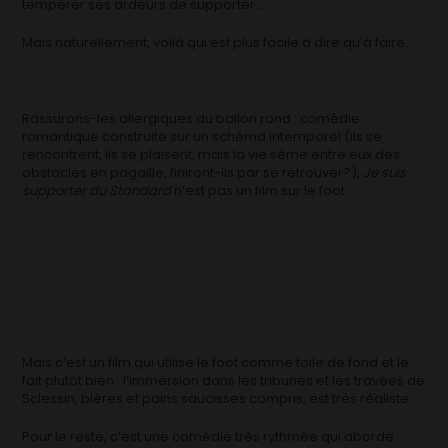
tempérer ses ardeurs de supporter…
Mais naturellement, voilà qui est plus facile à dire qu’à faire.
Rassurons-les allergiques du ballon rond : comédie
romantique construite sur un schéma intemporel (ils se
rencontrent, ils se plaisent, mais la vie sème entre eux des
obstacles en pagaille, finiront-ils par se retrouver?),
Je suis
supporter du Standard
n’est pas un film sur le foot.
Mais c’est un film qui utilise le foot comme toile de fond et le
fait plutôt bien : l’immersion dans les tribunes et les travées de
Sclessin, bières et pains saucisses compris, est très réaliste.
Pour le reste, c’est une comédie très rythmée qui aborde