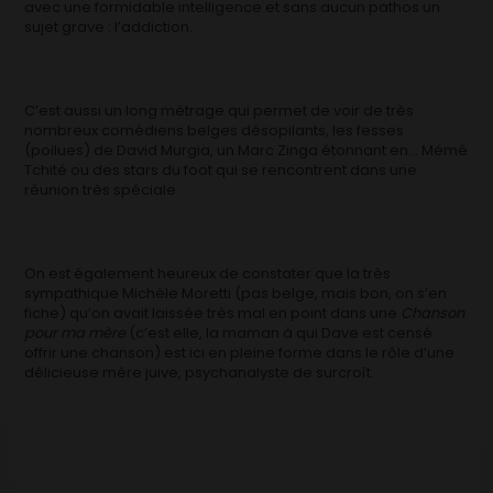
avec une formidable intelligence et sans aucun pathos un
sujet grave : l’addiction.
C’est aussi un long métrage qui permet de voir de très
nombreux comédiens belges désopilants, les fesses
(poilues) de David Murgia, un Marc Zinga étonnant en… Mémé
Tchité ou des stars du foot qui se rencontrent dans une
réunion très spéciale.
On est également heureux de constater que la très
sympathique Michèle Moretti (pas belge, mais bon, on s’en
fiche) qu’on avait laissée très mal en point dans une
Chanson
pour ma mère
(c’est elle, la maman à qui Dave est censé
offrir une chanson) est ici en pleine forme dans le rôle d’une
délicieuse mère juive, psychanalyste de surcroît.