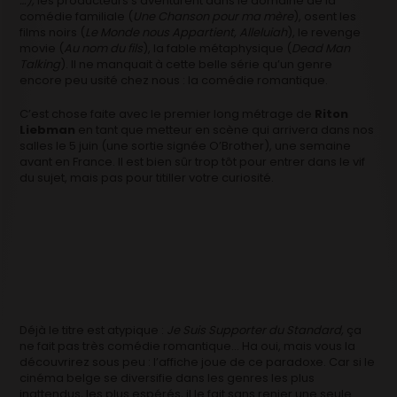
…),
les producteurs s’aventurent dans le domaine de la
comédie familiale (
Une Chanson pour ma mère
), osent les
films noirs (
Le Monde nous Appartient, Alleluiah
), le revenge
movie (
Au nom du fils
), la fable métaphysique (
Dead Man
Talking
). Il ne manquait à cette belle série qu’un genre
encore peu usité chez nous : la comédie romantique.
C’est chose faite avec le premier long métrage de
Riton
Liebman
en tant que metteur en scène qui arrivera dans nos
salles le 5 juin (une sortie signée O’Brother), une semaine
avant en France. Il est bien sûr trop tôt pour entrer dans le vif
du sujet, mais pas pour titiller votre curiosité.
Déjà le titre est atypique :
Je Suis Supporter du Standard,
ça
ne fait pas très comédie romantique… Ha oui, mais vous la
découvrirez sous peu : l’affiche joue de ce paradoxe. Car si le
cinéma belge se diversifie dans les genres les plus
inattendus, les plus espérés, il le fait sans renier une seule