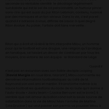
seconde sa véritable identité: le décalage légèrement
surréaliste qui est le sel de sa personnalité; un humour pince-
sans-rire qui est aussi du pur Riton Liebman, contenu, nuancé
par des mimiques et un ton sérieux. Dans la vie, c’est pareil :
quand il s’adresse à vous, difficile de savoir à quel degré
Riton évolue. Au poker, l’artiste doit faire merveille.
Riton qui a écrit et réalisé le film interprète Milou, un homme
pour qui le football est une drogue, une religion qu’il pratique
en fanatique, se faisant un devoir de contribuer par tous les
moyens, à la victoire de son équipe : le Standard de Liège.
Quand il
n’est pas en excursion avec son fidèle disciple Looping
(
David Murgia
en roue libre, hilarant!), Milou commente les
dernières informations footballistiques au café de M.
Raymond son vieil ami et mentor. Il transforme même à la
sauce football les questions du code de la route qu’il donne à
l’auto-école « Jacky team » (Jackie Berroyer est le boss). Il
semble que cet amour du ballon rond soit la seule source de
satisfaction dans la vie de Milou! Mais l’arrivée de Martine
(Léa Drucker) qui veut passer son permis va pousser Milou à