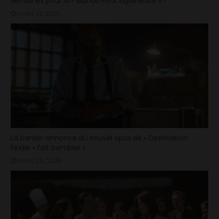
semaines pour la « Mundo Pixar Expérience » !
mars 31, 2025
La bande-annonce du nouvel opus de « Destination
Finale » fait trembler !
mars 26, 2025