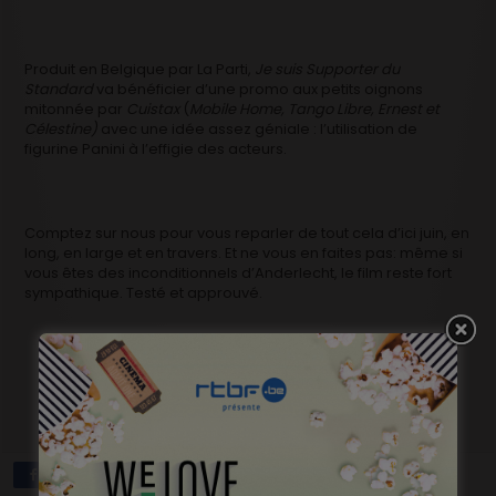
Produit en Belgique par La Parti,
Je suis Supporter du
Standard
va bénéficier d’une promo aux petits oignons
mitonnée par
Cuistax
(
Mobile Home, Tango Libre, Ernest et
Célestine)
avec une idée assez géniale : l’utilisation de
figurine Panini à l’effigie des acteurs.
Comptez sur nous pour vous reparler de tout cela d’ici juin, en
long, en large et en travers. Et ne vous en faites pas: même si
vous êtes des inconditionnels d’Anderlecht, le film reste fort
sympathique. Testé et approuvé.