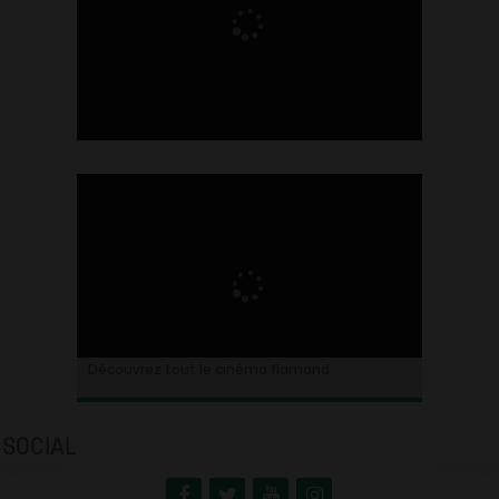
Ontdek alles over de Vlaamse cinema
Découvrez tout le cinéma flamand
SOCIAL