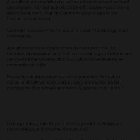
A la suite d’une maladresse, Joe se retrouve coincé au fond
de son puits : son échelle de corde est cassée. Personne ne
sait où il est, sauf… Blanche, amenée jusqu’au puits par
l’instinct de son chien.
Va-t-elle le sauver ? Ou l’y laisser croupir ? Un étrange duel
commence.
Joe utilise toutes les cartouches d’un vendeur-né… La
menace, la manipulation affective, le chantage, et même une
certaine forme de séduction. Mais Blanche se révèle une
adversaire de taille.
En bas, le tonus physique de Joe s’amenuise. En haut, la
canicule abrutit Blanche, qui ne peut s’empêcher de tenir
compagnie à son meilleur ennemi. Qui survivra à l’autre ?
Un long métrage de Sylvestre Sbille, produit en Belgique
par André Logie (Panache Productions)