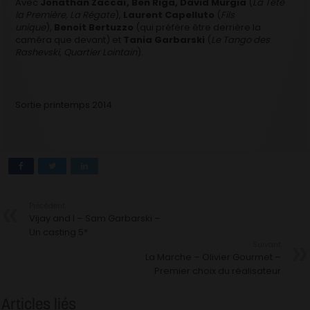
Avec
Jonathan Zaccaï, Ben Riga,
David Murgia
(
La Tête
la Première, La Régate
),
Laurent Capelluto
(
Fils
unique
),
Benoit Bertuzzo
(qui préfère être derrière la
caméra que devant) et
Tania Garbarski
(
Le Tango des
Rashevski, Quartier Lointain
).
Sortie printemps 2014
Précédent
Vijay and I – Sam Garbarski –
Un casting 5*
Suivant
La Marche – Olivier Gourmet –
Premier choix du réalisateur
Articles liés