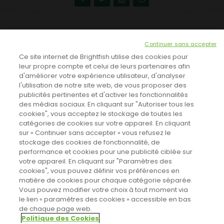
NEWSLETTER
Continuer sans accepter
INSCRIVEZ-VOUS ICI!
Ce site internet de Brightfish utilise des cookies pour
leur propre compte et celui de leurs partenaires afin
d'améliorer votre expérience utilisateur, d'analyser
l'utilisation de notre site web, de vous proposer des
TOUTES LES NEWS
publicités pertinentes et d'activer les fonctionnalités
des médias sociaux. En cliquant sur "Autoriser tous les
cookies", vous acceptez le stockage de toutes les
catégories de cookies sur votre appareil. En cliquant
CINEVOX SUR FACEBOOK
sur « Continuer sans accepter » vous refusez le
stockage des cookies de fonctionnalité, de
performance et cookies pour une publicité ciblée sur
votre appareil. En cliquant sur "Paramètres des
cookies", vous pouvez définir vos préférences en
matière de cookies pour chaque catégorie séparée.
Vous pouvez modifier votre choix à tout moment via
le lien « paramètres des cookies » accessible en bas
de chaque page web.
Politique des Cookies
Sahifa Theme
License is not validated, Go to the theme options
Designed by
Poids Plume
- Web by
Point Be