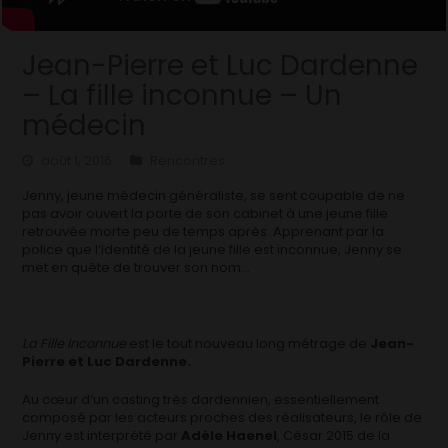
Jean-Pierre et Luc Dardenne
– La fille inconnue – Un
médecin
août 1, 2016
Rencontres
Jenny, jeune médecin généraliste, se sent coupable de ne
pas avoir ouvert la porte de son cabinet à une jeune fille
retrouvée morte peu de temps après. Apprenant par la
police que l’identité de la jeune fille est inconnue, Jenny se
met en quête de trouver son nom…
La Fille Inconnue
est le tout nouveau long métrage de
Jean-
Pierre et Luc Dardenne.
Au cœur d’un casting très dardennien, essentiellement
composé par les acteurs proches des réalisateurs, le rôle de
Jenny est interprété par
Adèle Haenel
, César 2015 de la