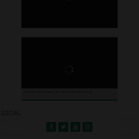
Ontdek alles over de Vlaamse cinema
Découvrez tout le cinéma flamand
SOCIAL