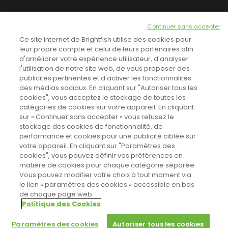
NEWSLETTER
Continuer sans accepter
INSCRIVEZ-VOUS ICI!
Ce site internet de Brightfish utilise des cookies pour
leur propre compte et celui de leurs partenaires afin
d'améliorer votre expérience utilisateur, d'analyser
l'utilisation de notre site web, de vous proposer des
TOUTES LES NEWS
publicités pertinentes et d'activer les fonctionnalités
des médias sociaux. En cliquant sur "Autoriser tous les
cookies", vous acceptez le stockage de toutes les
catégories de cookies sur votre appareil. En cliquant
CINEVOX SUR FACEBOOK
sur « Continuer sans accepter » vous refusez le
stockage des cookies de fonctionnalité, de
performance et cookies pour une publicité ciblée sur
votre appareil. En cliquant sur "Paramètres des
cookies", vous pouvez définir vos préférences en
matière de cookies pour chaque catégorie séparée.
Vous pouvez modifier votre choix à tout moment via
le lien « paramètres des cookies » accessible en bas
de chaque page web.
Politique des Cookies
Sahifa Theme
License is not validated, Go to the theme options
Designed by
Poids Plume
- Web by
Point Be
page to validate the license, You need a single license for each
© Copyright 2011-2026, All Rights Reserved -
Politique de cookies
Paramètres des cookies
Autoriser tous les cookies
domain name.