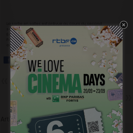
La sortie en salles est prévue au cours du second
semestre 2015 (juste après un grand festival français?).
En Belgique, il sera distribué par O’Brother distribution et en
France par Le Pacte. Les ventes internationales seront
assurées par Indie Sales.
Précédent
Vous voulez tourner avec le
réalisateur de Dikkenek?
Suivant
Premières photos de « Deux
Jours, Une Nuit »
Articles liés