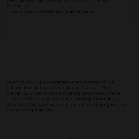
métrage,
Les Chevaliers Blancs,
produit par Versus
Production.
Un tournage qui s’étalera sur huit semaines.
Le film se focalise sur les limites et les complexités de
l’intervention humanitaire en Afrique. Dans les rôles
principaux, on retrouvera
Vincent Lindon
(
Welcome
) en
directeur d’ONG charismatique et
Valérie Donzelli
(
La
Guerre est déclarée
) en journaliste qui l’accompagne dans
une mission périlleuse.