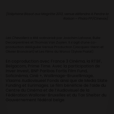
[Stéphane Bissot aux Magritte 2013, venue défendre A Perdre la
Raison – Photo PP/Cinevox]
Les Chevaliers
a été scénarisé par Joachim Lafosse, Bulle
Decarpentries et Thomas Van Zuylen. Il s’agit d’une co-
production déléguée Versus Production (Jacques-Henri et
Olivier Bronckart) et Les Films du Worso (Sylvie Pialat).
En coproduction avec France 3 Cinéma, la RTBF,
Belgacom, Prime Time. Avec la participation de
Inver Invest, BNP Paribas Fortis Film Fund,
Soficinéma, Ciné +, Wallimage-Bruxellimage,
Vlaams Audiovisueel Fonds ainsi que de Media Slate
Funding et Eurimages. Le film bénéficie de l’aide du
Centre du Cinéma et de l’Audiovisuel de la
Fédération Wallonie-Bruxelles et du Tax Shelter du
Gouvernement fédéral belge.