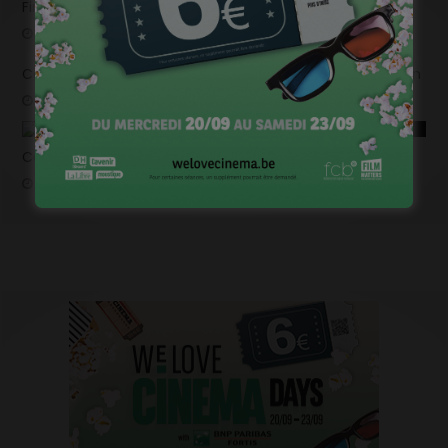
Fin de tournage pour « Un silence » de Joachim Lafosse
novembre 6, 2022
Ca tourne pour « La Vierge à l’enfant » de Binevsa Berivan
octobre 13, 2022
Ca tourne pour « L’Autre Laurens » de Claude Schmitz
septembre 15, 2022