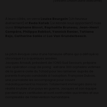
[Vincent Lindon dans Welcome]
À leurs côtés, on verra
Louise Bourgoin
(
Un heureux
événement
) et
Reda Kateb
(
Le Monde nous appartient
) mais
aussi
Stéphane Bissot, Raphaëlle Bruneau, Jean-Henri
Compère, Philippe Rebbot, Yannick Renier, Tatiana
Rojo, Catherine Salée
et
Luc Van Grunderbeeck.
Le pitch évoque celui d’une fameuse affaire qui a défrayé la
chronique il y a quelques années.
Jacques Arnault, président de l’ONG Sud Secours, prépare
une opération coup de poing : extraire 300 orphelins victimes
de la guerre civile du Tchad pour les ramener auprès de
parents français candidats à l’adoption. Françoise Dubois,
une journaliste les accompagne pour couvrir
médiatiquement la mission. Totalement immergés dans la
réalité brutale d’un pays en guerre, Jacques et son équipe
perdent leurs certitudes et sont confrontés aux limites et aux
complexités de l’intervention humanitaire.