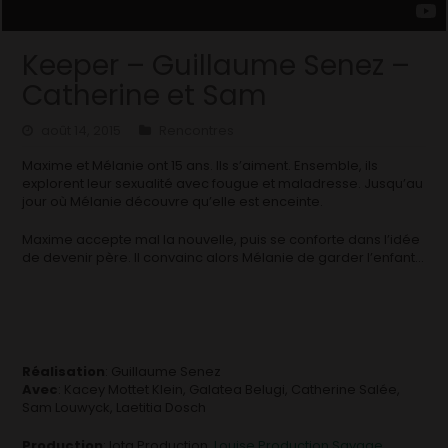
Keeper – Guillaume Senez –
Catherine et Sam
août 14, 2015
Rencontres
Maxime et Mélanie ont 15 ans. Ils s’aiment. Ensemble, ils
explorent leur sexualité avec fougue et maladresse. Jusqu’au
jour où Mélanie découvre qu’elle est enceinte.
Maxime accepte mal la nouvelle, puis se conforte dans l’idée
de devenir père. Il convainc alors Mélanie de garder l’enfant…
Réalisation
: Guillaume Senez
Avec
: Kacey Mottet Klein, Galatea Belugi, Catherine Salée,
Sam Louwyck, Laetitia Dosch
Production
: Iota Production,
Louise Production
,
Savage