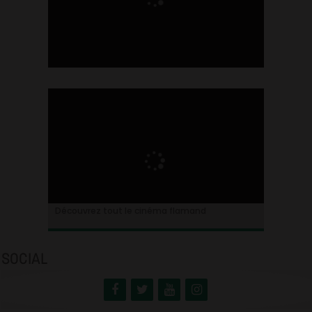
Ontdek alles over de Vlaamse cinema
Découvrez tout le cinéma flamand
SOCIAL