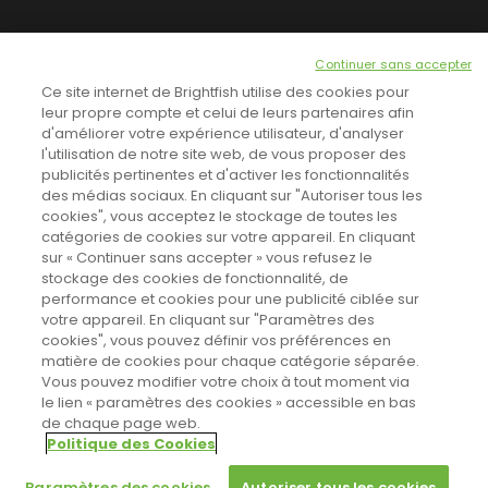
NEWSLETTER
Continuer sans accepter
INSCRIVEZ-VOUS ICI!
Ce site internet de Brightfish utilise des cookies pour
leur propre compte et celui de leurs partenaires afin
d'améliorer votre expérience utilisateur, d'analyser
l'utilisation de notre site web, de vous proposer des
TOUTES LES NEWS
publicités pertinentes et d'activer les fonctionnalités
des médias sociaux. En cliquant sur "Autoriser tous les
cookies", vous acceptez le stockage de toutes les
catégories de cookies sur votre appareil. En cliquant
CINEVOX SUR FACEBOOK
sur « Continuer sans accepter » vous refusez le
stockage des cookies de fonctionnalité, de
performance et cookies pour une publicité ciblée sur
votre appareil. En cliquant sur "Paramètres des
cookies", vous pouvez définir vos préférences en
matière de cookies pour chaque catégorie séparée.
Vous pouvez modifier votre choix à tout moment via
le lien « paramètres des cookies » accessible en bas
de chaque page web.
Politique des Cookies
Sahifa Theme
License is not validated, Go to the theme options
Designed by
Poids Plume
- Web by
Point Be
© Copyright 2011-2026, All Rights Reserved -
Politique de cookies
page to validate the license, You need a single license for each
Paramètres des cookies
Autoriser tous les cookies