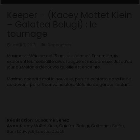
Keeper – (Kacey Mottet Klein
– Galatea Belugi) : le
tournage
août 7, 2015
Rencontres
Maxime et Mélanie ont 15 ans. Ils s’aiment. Ensemble, ils
explorent leur sexualité avec fougue et maladresse. Jusqu’au
jour où Mélanie découvre qu’elle est enceinte.
Maxime accepte mal la nouvelle, puis se conforte dans l’idée
de devenir père. Il convainc alors Mélanie de garder l’enfant…
Réalisation
: Guillaume Senez
Avec
: Kacey Mottet Klein, Galatea Belugi, Catherine Salée,
Sam Louwyck, Laetitia Dosch