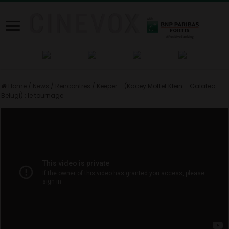
Home
/
News
/
Rencontres
/
Keeper – (Kacey Mottet Klein – Galatea
Belugi) : le tournage