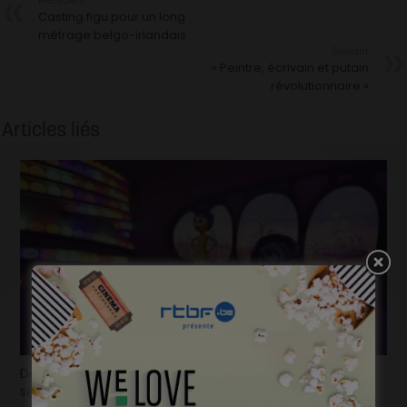
Précédent
Casting figu pour un long
métrage belgo-irlandais
Suivant
« Peintre, écrivain et putain
révolutionnaire »
Articles liés
Déjà plus de 100.000 billets vendus en seulement 2
semaines pour la « Mundo Pixar Expérience » !